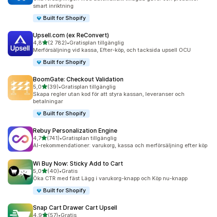
smart inriktning
Built for Shopify
Upsell.com (ex ReConvert)
av 5 stjärnor
4,8
(2 782)
•
Gratisplan tillgänglig
2782 recensioner totalt
Merförsäljning vid kassa, Efter-köp, och tacksida upsell OCU
Built for Shopify
BoomGate: Checkout Validation
av 5 stjärnor
5,0
(39)
•
Gratisplan tillgänglig
39 recensioner totalt
Skapa regler utan kod för att styra kassan, leveranser och
betalningar
Built for Shopify
Rebuy Personalization Engine
av 5 stjärnor
4,7
(741)
•
Gratisplan tillgänglig
741 recensioner totalt
AI-rekommendationer: varukorg, kassa och merförsäljning efter köp
Wi Buy Now: Sticky Add to Cart
av 5 stjärnor
5,0
(40)
•
Gratis
40 recensioner totalt
Öka CTR med fäst Lägg i varukorg-knapp och Köp nu-knapp
Built for Shopify
Snap Cart Drawer Cart Upsell
av 5 stjärnor
4,9
(57)
•
Gratis