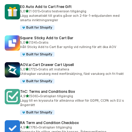
EG Auto Add to Cart Free Gift
av 5 stjärnor
5,0
(1 001)
•
Gratis testversion tillgänglig
1001 recensioner totalt
Lägg automatiskt till gratis gåvor och 2-för-1-erbjudanden med
smarta inriktningsregler
Built for Shopify
Square: Sticky Add to Cart Bar
av 5 stjärnor
5,0
(134)
•
Gratis
134 recensioner totalt
Håll Sticky Add to Cart Bar synlig vid rullning för att öka AOV
Built for Shopify
AOV.ai Cart Drawer Cart Upsell
av 5 stjärnor
5,0
(772)
•
Gratis att installera
772 recensioner totalt
Utdragbar varukorg med merförsäljning, fäst varukorg och fri frakt
Built for Shopify
TnC: Terms and Conditions Box
av 5 stjärnor
4,9
(506)
•
Gratisplan tillgänglig
506 recensioner totalt
Lägg till en kryssruta för allmänna villkor för GDPR, CCPA och EU:s
ångerrätt
Built for Shopify
RA Term and Condition Checkbox
av 5 stjärnor
4,9
(178)
•
Gratisplan tillgänglig
178 recensioner totalt
Kryssruta för villkor, regler för kassan, åldersverifiering