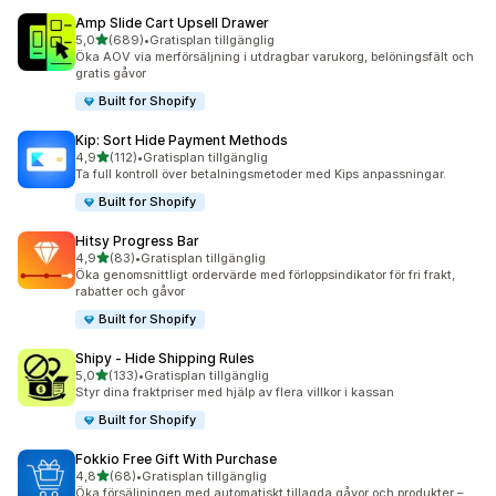
Amp Slide Cart Upsell Drawer
av 5 stjärnor
5,0
(689)
•
Gratisplan tillgänglig
689 recensioner totalt
Öka AOV via merförsäljning i utdragbar varukorg, belöningsfält och
gratis gåvor
Built for Shopify
Kip: Sort Hide Payment Methods
av 5 stjärnor
4,9
(112)
•
Gratisplan tillgänglig
112 recensioner totalt
Ta full kontroll över betalningsmetoder med Kips anpassningar.
Built for Shopify
Hitsy Progress Bar
av 5 stjärnor
4,9
(83)
•
Gratisplan tillgänglig
83 recensioner totalt
Öka genomsnittligt ordervärde med förloppsindikator för fri frakt,
rabatter och gåvor
Built for Shopify
Shipy ‑ Hide Shipping Rules
av 5 stjärnor
5,0
(133)
•
Gratisplan tillgänglig
133 recensioner totalt
Styr dina fraktpriser med hjälp av flera villkor i kassan
Built for Shopify
Fokkio Free Gift With Purchase
av 5 stjärnor
4,8
(68)
•
Gratisplan tillgänglig
68 recensioner totalt
Öka försäljningen med automatiskt tillagda gåvor och produkter –