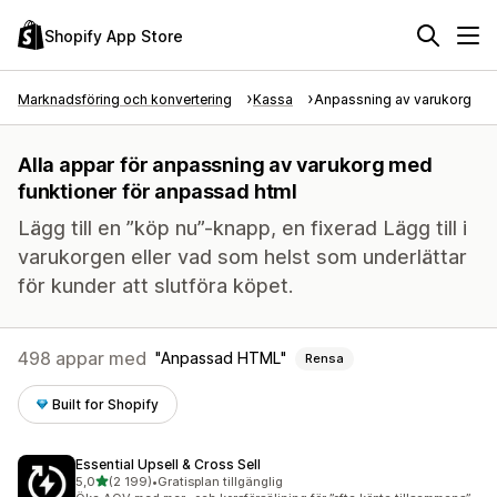
Shopify App Store
Marknadsföring och konvertering
Kassa
Anpassning av varukorg
Alla appar för anpassning av varukorg med
funktioner för anpassad html
Lägg till en ”köp nu”-knapp, en fixerad Lägg till i
varukorgen eller vad som helst som underlättar
för kunder att slutföra köpet.
498 appar med
Anpassad HTML
Rensa
Built for Shopify
Essential Upsell & Cross Sell
av 5 stjärnor
5,0
(2 199)
•
Gratisplan tillgänglig
2199 recensioner totalt