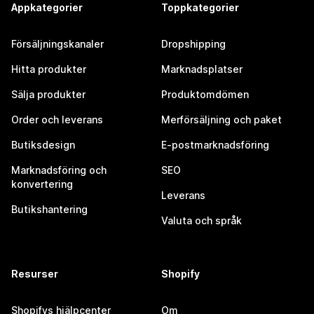
Appkategorier
Toppkategorier
Försäljningskanaler
Dropshipping
Hitta produkter
Marknadsplatser
Sälja produkter
Produktomdömen
Order och leverans
Merförsäljning och paket
Butiksdesign
E-postmarknadsföring
Marknadsföring och
SEO
konvertering
Leverans
Butikshantering
Valuta och språk
Resurser
Shopify
Shopifys hjälpcenter
Om