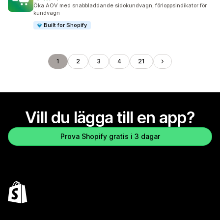
57 recensioner totalt
Öka AOV med snabbladdande sidokundvagn, förloppsindikator för
kundvagn
Built for Shopify
1
2
3
4
21
Vill du lägga till en app?
Prova Shopify gratis i 3 dagar