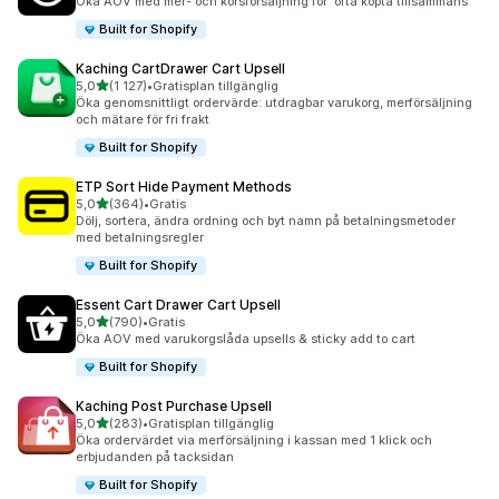
Öka AOV med mer- och korsförsäljning för ”ofta köpta tillsammans”
Built for Shopify
Kaching CartDrawer Cart Upsell
av 5 stjärnor
5,0
(1 127)
•
Gratisplan tillgänglig
1127 recensioner totalt
Öka genomsnittligt ordervärde: utdragbar varukorg, merförsäljning
och mätare för fri frakt
Built for Shopify
ETP Sort Hide Payment Methods
av 5 stjärnor
5,0
(364)
•
Gratis
364 recensioner totalt
Dölj, sortera, ändra ordning och byt namn på betalningsmetoder
med betalningsregler
Built for Shopify
Essent Cart Drawer Cart Upsell
av 5 stjärnor
5,0
(790)
•
Gratis
790 recensioner totalt
Öka AOV med varukorgslåda upsells & sticky add to cart
Built for Shopify
Kaching Post Purchase Upsell
av 5 stjärnor
5,0
(283)
•
Gratisplan tillgänglig
283 recensioner totalt
Öka ordervärdet via merförsäljning i kassan med 1 klick och
erbjudanden på tacksidan
Built for Shopify