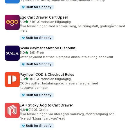
Built for Shopify
Ego Cart Drawer Cart Upsell
av 5 stjärnor
5,0
(516)
•
Gratisplan tillgänglig
516 recensioner totalt
Öka försäljningen med sidovarukorg, belöningsfält, gratisgåvor med
mera
Built for Shopify
Scala Payment Method Discount
av 5 stjärnor
5,0
(66)
•
Free
66 recensioner totalt
Offer payment method & prepaid discounts during checkout
Built for Shopify
Payflow: COD & Checkout Rules
av 5 stjärnor
5,0
(103)
•
Gratisplan tillgänglig
103 recensioner totalt
COD-avgifter, betalnings- och leveransregler med
kassavalideringar
Built for Shopify
EA • Sticky Add to Cart Drawer
av 5 stjärnor
4,8
(190)
•
Gratis
190 recensioner totalt
Öka försäljningen via utdragbar varukorg, merförsäljning och
fixerad "Lägg i varukorg"-rad
Built for Shopify