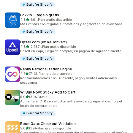
Built for Shopify
Fokkio – Regalo gratis
de 5 estrellas
4.8
(69)
•
Plan gratis disponible
69 reseñas en total
Más ventas con regalos automáticos y segmentación avanzada.
Built for Shopify
Upsell.com (ex ReConvert)
de 5 estrellas
4.8
(2,787)
•
Plan gratis disponible
2787 reseñas en total
Upsell en caja, luego de comprar, en página de agradecimiento
Built for Shopify
Rebuy Personalization Engine
de 5 estrellas
4.7
(743)
•
Plan gratis disponible
743 reseñas en total
Recomendaciones con IA: carrito, pago y ventas adicionales
poscompra
Wi Buy Now: Sticky Add to Cart
de 5 estrellas
5.0
(39)
•
Gratis
39 reseñas en total
Aumenta el CTR con el botón adhesivo de agregar al carrito y el
botón de comprar ahora
Built for Shopify
BoomGate: Checkout Validation
de 5 estrellas
5.0
(39)
•
Plan gratis disponible
39 reseñas en total
Crea reglas sin código para controlar el proceso de pago, el envío y