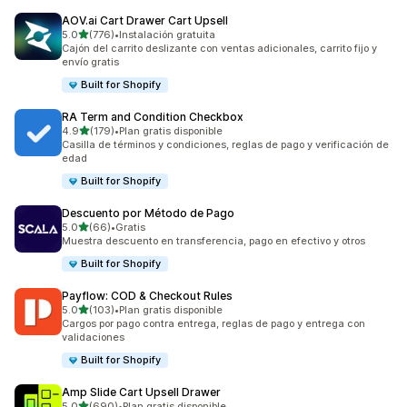
AOV.ai Cart Drawer Cart Upsell
de 5 estrellas
5.0
(776)
•
Instalación gratuita
776 reseñas en total
Cajón del carrito deslizante con ventas adicionales, carrito fijo y
envío gratis
Built for Shopify
RA Term and Condition Checkbox
de 5 estrellas
4.9
(179)
•
Plan gratis disponible
179 reseñas en total
Casilla de términos y condiciones, reglas de pago y verificación de
edad
Built for Shopify
Descuento por Método de Pago
de 5 estrellas
5.0
(66)
•
Gratis
66 reseñas en total
Muestra descuento en transferencia, pago en efectivo y otros
Built for Shopify
Payflow: COD & Checkout Rules
de 5 estrellas
5.0
(103)
•
Plan gratis disponible
103 reseñas en total
Cargos por pago contra entrega, reglas de pago y entrega con
validaciones
Built for Shopify
Amp Slide Cart Upsell Drawer
de 5 estrellas
5.0
(690)
•
Plan gratis disponible