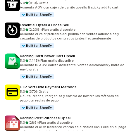
de 5 estrellas
5.0
(810)
•
Gratis
810 reseñas en total
Aumenta AOV con cajón de carrito upsells & sticky add to cart
Built for Shopify
Essential Upsell & Cross Sell
de 5 estrellas
5.0
(2,208)
•
Plan gratis disponible
2208 reseñas en total
Aumenta el valor promedio del pedido con ventas adicionales y
cruzadas de productos comprados juntos frecuentemente
Built for Shopify
Kaching CartDrawer Cart Upsell
de 5 estrellas
5.0
(1,145)
•
Plan gratis disponible
1145 reseñas en total
Aumenta tu AOV: carrito deslizante, ventas adicionales y barra de
envío gratis
Built for Shopify
ETP Sort Hide Payment Methods
de 5 estrellas
5.0
(370)
•
Gratis
370 reseñas en total
Oculta, ordena, reorganiza y cambia de nombre los métodos de
pago con reglas de pago
Built for Shopify
Kaching Post Purchase Upsell
de 5 estrellas
5.0
(289)
•
Plan gratis disponible
289 reseñas en total
Aumenta el AOV mediante ventas adicionales con 1 clic en el pago