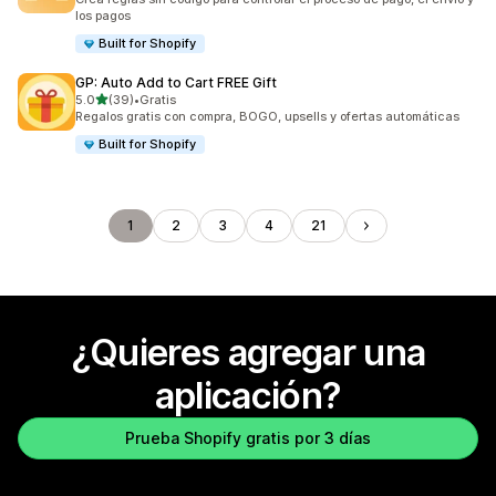
los pagos
Built for Shopify
GP: Auto Add to Cart FREE Gift
de 5 estrellas
5.0
(39)
•
Gratis
39 reseñas en total
Regalos gratis con compra, BOGO, upsells y ofertas automáticas
Built for Shopify
1
2
3
4
21
¿Quieres agregar una
aplicación?
Prueba Shopify gratis por 3 días