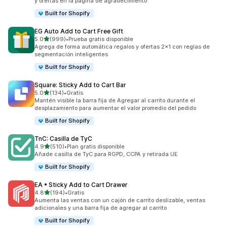
y ofertas en la página de agradecimiento
Built for Shopify
EG Auto Add to Cart Free Gift
de 5 estrellas
5.0
(999)
•
Prueba gratis disponible
999 reseñas en total
Agrega de forma automática regalos y ofertas 2x1 con reglas de
segmentación inteligentes
Built for Shopify
Square: Sticky Add to Cart Bar
de 5 estrellas
5.0
(134)
•
Gratis
134 reseñas en total
Mantén visible la barra fija de Agregar al carrito durante el
desplazamiento para aumentar el valor promedio del pedido
Built for Shopify
TnC: Casilla de TyC
de 5 estrellas
4.9
(510)
•
Plan gratis disponible
510 reseñas en total
Añade casilla de TyC para RGPD, CCPA y retirada UE
Built for Shopify
EA • Sticky Add to Cart Drawer
de 5 estrellas
4.8
(194)
•
Gratis
194 reseñas en total
Aumenta las ventas con un cajón de carrito deslizable, ventas
adicionales y una barra fija de agregar al carrito
Built for Shopify