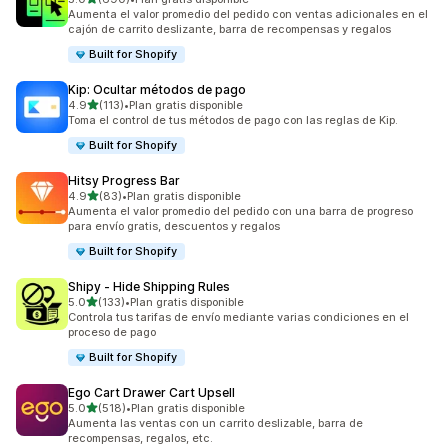
690 reseñas en total
Aumenta el valor promedio del pedido con ventas adicionales en el
cajón de carrito deslizante, barra de recompensas y regalos
Built for Shopify
Kip: Ocultar métodos de pago
de 5 estrellas
4.9
(113)
•
Plan gratis disponible
113 reseñas en total
Toma el control de tus métodos de pago con las reglas de Kip.
Built for Shopify
Hitsy Progress Bar
de 5 estrellas
4.9
(83)
•
Plan gratis disponible
83 reseñas en total
Aumenta el valor promedio del pedido con una barra de progreso
para envío gratis, descuentos y regalos
Built for Shopify
Shipy ‑ Hide Shipping Rules
de 5 estrellas
5.0
(133)
•
Plan gratis disponible
133 reseñas en total
Controla tus tarifas de envío mediante varias condiciones en el
proceso de pago
Built for Shopify
Ego Cart Drawer Cart Upsell
de 5 estrellas
5.0
(518)
•
Plan gratis disponible
518 reseñas en total
Aumenta las ventas con un carrito deslizable, barra de
recompensas, regalos, etc.