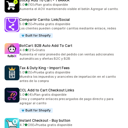
Sticky Add To Cart ‑ TVARKA
de 5 estrellas
5.0
(10)
•
Plan gratis disponible
10 reseñas en total
Aumenta el AOV manteniendo visible el botón Agregar al carrito.
Compartir Carrito: Link/Social
de 5 estrellas
5.0
(5)
•
Prueba gratis disponible
5 reseñas en total
Los clientes pueden compartir carritos mediante enlace, redes
Built for Shopify
BotCart: B2B Auto Add To Cart
de 5 estrellas
4.6
(21)
•
Gratis
21 reseñas en total
Aumenta el valor promedio del pedido con ventas adicionales
automáticas y ofertas B2C y B2B
Tax & Duty King – Import Fees
de 5 estrellas
5.0
(5)
•
Prueba gratis disponible
5 reseñas en total
Muestra los impuestos y aranceles de importación en el carrito
antes de la compra
CCL Add to Cart Checkout Links
de 5 estrellas
5.0
(4)
•
Plan gratis disponible
4 reseñas en total
Crea y comparte enlaces precargados de pago directo y para
agregar al carrito
Built for Shopify
Instant Checkout ‑ Buy button
de 5 estrellas
4.7
(39)
•
Prueba gratis disponible
39 reseñas en total