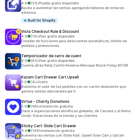
de 5 estrellas
4.9
(31)
•
Prueba gratis disponible
31 reseñas en total
Ayuda a aumentar las ventas agregando botones de enlaces
externos.
Built for Shopify
Vista Checkout Rule & Discount
de 5 estrellas
4.9
(14)
•
Plan gratis disponible
14 reseñas en total
Creador de funciones para descuentos automáticos, límites de
pedidos y promociones
Temporizador de carro de cuent
de 5 estrellas
4.9
(81)
•
Plan gratis disponible
81 reseñas en total
Cuenta atrás Reloj Carrito Reserva Mensaje Black Friday BFCM
Kazam Cart Drawer Cart Upsell
de 5 estrellas
5.0
(4)
•
Gratis
4 reseñas en total
Aumenta el valor de tus pedidos con un carrito deslizante que
genera ventas adicionales por ti
Virtue ‑ Charity Donations
de 5 estrellas
5.0
(48)
•
Instalación gratuita
48 reseñas en total
Dona a organizaciones benéficas globales, de Canadá y el Reino
Unido. Donaciones de la tienda y los clientes.
Sticky Cart: Slide Cart Drawer
de 5 estrellas
4.6
(149)
•
Instalación gratuita
149 reseñas en total
Aumenta las ventas con Slide Kart, Upsell Side Cart y UpCart