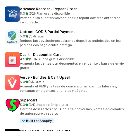
Advance Reorder ‑ Repeat Order
de 5 estrellas
5.0
(52)
•
Plan gratis disponible
52 reseñas en total
Permite a los clientes volver a pedir o repetir compras anteriores
con un solo clic
Upfront: COD & Partial Payment
de 5 estrellas
5.0
(1)
•
Gratis
1 reseñas en total
Reduce las devoluciones cobrando depósitos anticipados en los
pedidos con pago contra entrega
Dcart ‑ Discount in Cart
de 5 estrellas
4.9
(99)
•
Prueba gratis disponible
99 reseñas en total
Aumenta las ventas con descuentos en el carrito y barra de envío
gratis
Verve • Bundles & Cart Upsell
de 5 estrellas
5.0
(5)
•
Gratis
5 reseñas en total
Aumenta el VMP y la tasa de conversión en carritos laterales,
ventanas emergentes, anuncios y páginas
Supercart
de 5 estrellas
5.0
(34)
•
Instalación gratuita
34 reseñas en total
Carritos deslizables con IA de alta conversión, ventas adicionales
de autoseguro y regalos
Built for Shopify