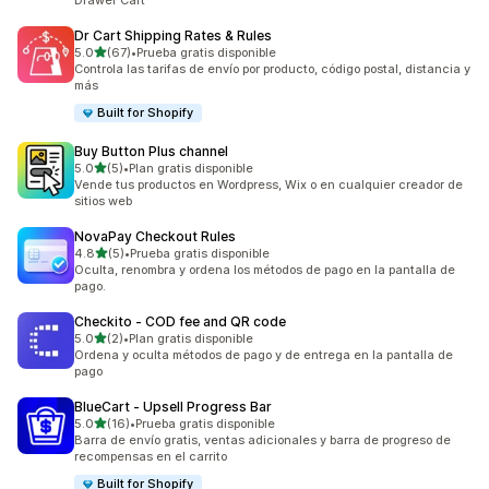
Drawer Cart
Dr Cart Shipping Rates & Rules
de 5 estrellas
5.0
(67)
•
Prueba gratis disponible
67 reseñas en total
Controla las tarifas de envío por producto, código postal, distancia y
más
Built for Shopify
Buy Button Plus channel
de 5 estrellas
5.0
(5)
•
Plan gratis disponible
5 reseñas en total
Vende tus productos en Wordpress, Wix o en cualquier creador de
sitios web
NovaPay Checkout Rules
de 5 estrellas
4.8
(5)
•
Prueba gratis disponible
5 reseñas en total
Oculta, renombra y ordena los métodos de pago en la pantalla de
pago.
Checkito ‑ COD fee and QR code
de 5 estrellas
5.0
(2)
•
Plan gratis disponible
2 reseñas en total
Ordena y oculta métodos de pago y de entrega en la pantalla de
pago
BlueCart ‑ Upsell Progress Bar
de 5 estrellas
5.0
(16)
•
Prueba gratis disponible
16 reseñas en total
Barra de envío gratis, ventas adicionales y barra de progreso de
recompensas en el carrito
Built for Shopify