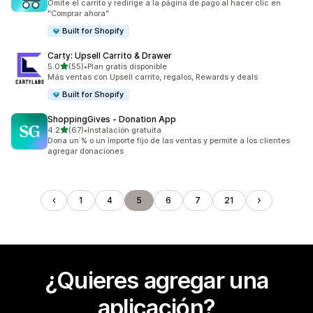
Omite el carrito y redirige a la página de pago al hacer clic en
"Comprar ahora"
Built for Shopify
Carty: Upsell Carrito & Drawer
de 5 estrellas
5.0
(55)
•
Plan gratis disponible
55 reseñas en total
Más ventas con Upsell carrito, regalos, Rewards y deals
Built for Shopify
ShoppingGives ‑ Donation App
de 5 estrellas
4.2
(67)
•
Instalación gratuita
67 reseñas en total
Dona un % o un importe fijo de las ventas y permite a los clientes
agregar donaciones
1
4
5
6
7
21
¿Quieres agregar una
aplicación?