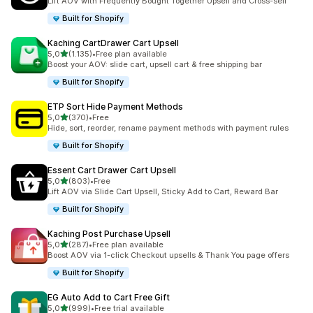
Lift AOV with Frequently Bought Together Upsell and Cross-sell
Built for Shopify
Kaching CartDrawer Cart Upsell
stelle su 5
5,0
(1.135)
•
Free plan available
1135 recensioni totali
Boost your AOV: slide cart, upsell cart & free shipping bar
Built for Shopify
ETP Sort Hide Payment Methods
stelle su 5
5,0
(370)
•
Free
370 recensioni totali
Hide, sort, reorder, rename payment methods with payment rules
Built for Shopify
Essent Cart Drawer Cart Upsell
stelle su 5
5,0
(803)
•
Free
803 recensioni totali
Lift AOV via Slide Cart Upsell, Sticky Add to Cart, Reward Bar
Built for Shopify
Kaching Post Purchase Upsell
stelle su 5
5,0
(287)
•
Free plan available
287 recensioni totali
Boost AOV via 1-click Checkout upsells & Thank You page offers
Built for Shopify
EG Auto Add to Cart Free Gift
stelle su 5
5,0
(999)
•
Free trial available
999 recensioni totali