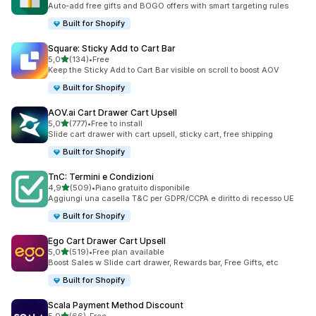
Auto-add free gifts and BOGO offers with smart targeting rules
Built for Shopify
Square: Sticky Add to Cart Bar
stelle su 5
5,0
(134)
•
Free
134 recensioni totali
Keep the Sticky Add to Cart Bar visible on scroll to boost AOV
Built for Shopify
AOV.ai Cart Drawer Cart Upsell
stelle su 5
5,0
(777)
•
Free to install
777 recensioni totali
Slide cart drawer with cart upsell, sticky cart, free shipping
Built for Shopify
TnC: Termini e Condizioni
stelle su 5
4,9
(509)
•
Piano gratuito disponibile
509 recensioni totali
Aggiungi una casella T&C per GDPR/CCPA e diritto di recesso UE
Built for Shopify
Ego Cart Drawer Cart Upsell
stelle su 5
5,0
(519)
•
Free plan available
519 recensioni totali
Boost Sales w Slide cart drawer, Rewards bar, Free Gifts, etc
Built for Shopify
Scala Payment Method Discount
stelle su 5