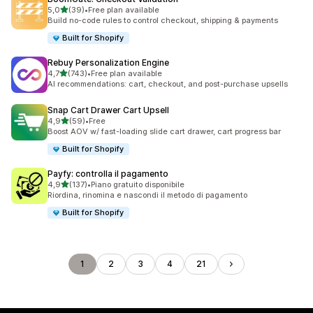
stelle su 5
5,0
(39)
•
Free plan available
39 recensioni totali
Build no-code rules to control checkout, shipping & payments
Built for Shopify
Rebuy Personalization Engine
stelle su 5
4,7
(743)
•
Free plan available
743 recensioni totali
AI recommendations: cart, checkout, and post-purchase upsells
Snap Cart Drawer Cart Upsell
stelle su 5
4,9
(59)
•
Free
59 recensioni totali
Boost AOV w/ fast-loading slide cart drawer, cart progress bar
Built for Shopify
Payfy: controlla il pagamento
stelle su 5
4,9
(137)
•
Piano gratuito disponibile
137 recensioni totali
Riordina, rinomina e nascondi il metodo di pagamento
Built for Shopify
1
2
3
4
21