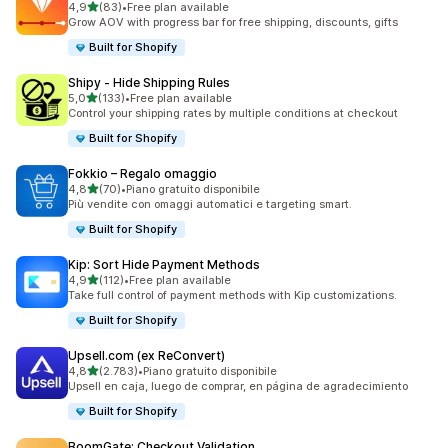
stelle su 5
4,9
(83)
•
Free plan available
83 recensioni totali
Grow AOV with progress bar for free shipping, discounts, gifts
Built for Shopify
Shipy ‑ Hide Shipping Rules
stelle su 5
5,0
(133)
•
Free plan available
133 recensioni totali
Control your shipping rates by multiple conditions at checkout
Built for Shopify
Fokkio – Regalo omaggio
stelle su 5
4,8
(70)
•
Piano gratuito disponibile
70 recensioni totali
Più vendite con omaggi automatici e targeting smart.
Built for Shopify
Kip: Sort Hide Payment Methods
stelle su 5
4,9
(112)
•
Free plan available
112 recensioni totali
Take full control of payment methods with Kip customizations.
Built for Shopify
Upsell.com (ex ReConvert)
stelle su 5
4,8
(2.783)
•
Piano gratuito disponibile
2783 recensioni totali
Upsell en caja, luego de comprar, en página de agradecimiento
Built for Shopify
BoomGate: Checkout Validation