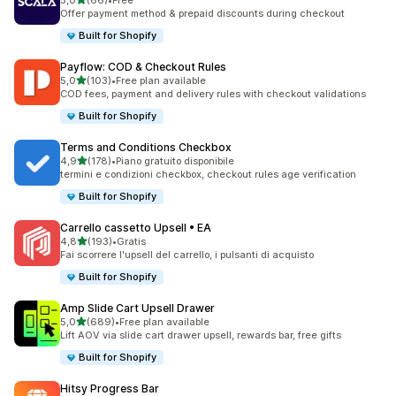
5,0
(66)
•
Free
66 recensioni totali
Offer payment method & prepaid discounts during checkout
Built for Shopify
Payflow: COD & Checkout Rules
stelle su 5
5,0
(103)
•
Free plan available
103 recensioni totali
COD fees, payment and delivery rules with checkout validations
Built for Shopify
Terms and Conditions Checkbox
stelle su 5
4,9
(178)
•
Piano gratuito disponibile
178 recensioni totali
termini e condizioni checkbox, checkout rules age verification
Built for Shopify
Carrello cassetto Upsell • EA
stelle su 5
4,8
(193)
•
Gratis
193 recensioni totali
Fai scorrere l'upsell del carrello, i pulsanti di acquisto
Built for Shopify
Amp Slide Cart Upsell Drawer
stelle su 5
5,0
(689)
•
Free plan available
689 recensioni totali
Lift AOV via slide cart drawer upsell, rewards bar, free gifts
Built for Shopify
Hitsy Progress Bar