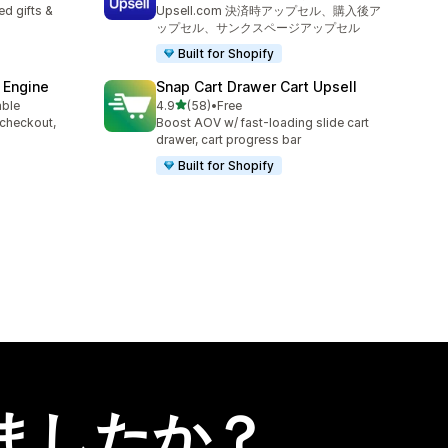
合計レビュー数：2782件
d gifts &
Upsell.com 決済時アップセル、購入後ア
ップセル、サンクスページアップセル
Built for Shopify
 Engine
Snap Cart Drawer Cart Upsell
5つ星中
able
4.9
(58)
•
Free
合計レビュー数：58件
 checkout,
Boost AOV w/ fast-loading slide cart
s
drawer, cart progress bar
Built for Shopify
ましたか？