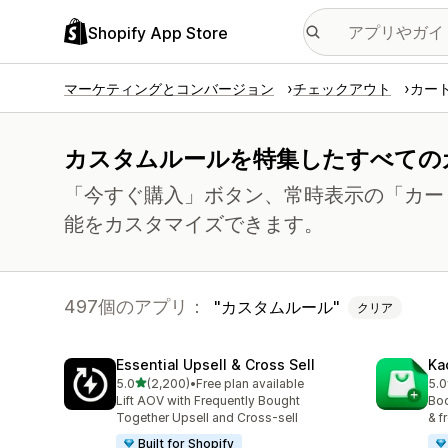
Shopify App Store
マーケティングとコンバージョン
チェックアウト
カー
カスタムルールを特集したすべての
「今すぐ購入」ボタン、常時表示の「カー
能をカスタマイズできます。
497個のアプリ：
カスタムルール
クリア
Essential Upsell & Cross Sell
Ka
5つ星中
5.0
(2,200)
•
Free plan available
5.0
合計レビュー数：2200件
合計
Lift AOV with Frequently Bought
Boo
Together Upsell and Cross-sell
& f
Built for Shopify