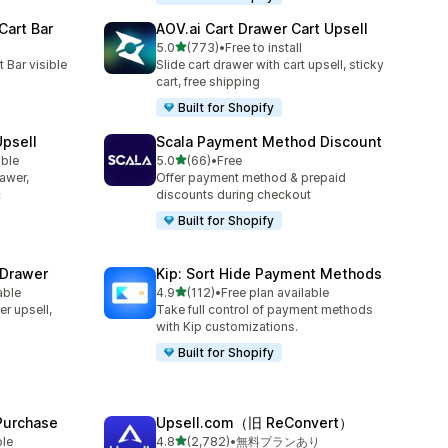
Cart Bar
AOV.ai Cart Drawer Cart Upsell
5つ星中
5.0
(773)
•
Free to install
合計レビュー数：773件
 Bar visible
Slide cart drawer with cart upsell, sticky
cart, free shipping
Built for Shopify
Upsell
Scala Payment Method Discount
5つ星中
able
5.0
(66)
•
Free
合計レビュー数：66件
rawer,
Offer payment method & prepaid
c
discounts during checkout
Built for Shopify
 Drawer
Kip: Sort Hide Payment Methods
5つ星中
able
4.9
(112)
•
Free plan available
合計レビュー数：112件
er upsell,
Take full control of payment methods
with Kip customizations.
Built for Shopify
 Purchase
Upsell.com（旧 ReConvert）
5つ星中
ble
4.8
(2,782)
•
無料プランあり