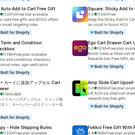
 Auto Add to Cart Free Gift
Square: Sticky Add to 
5つ星中
5つ星中
(1,001)
•
Free trial available
5.0
(134)
•
Free
レビュー数：1001件
合計レビュー数：134件
o-add free gifts and BOGO offers
Keep the Sticky Add to Cart
h smart targeting rules
on scroll to boost AOV
Built for Shopify
Built for Shopify
 Term and Condition
Ego Cart Drawer Cart 
5つ星中
eckbox
5.0
(516)
•
Free plan avail
合計レビュー数：516件
Boost Sales w Slide cart d
5つ星中
(178)
•
Free plan available
計レビュー数：178件
Rewards bar, Free Gifts, et
ms and conditions checkbox
ckout rules, age verification
Built for Shopify
Built for Shopify
A • カートに追加アップセル Cart
Amp Slide Cart Upsell
5つ星中
awer
5.0
(689)
•
Free plan avail
合計レビュー数：689件
Lift AOV via slide cart draw
5つ星中
(190)
•
無料
計レビュー数：190件
rewards bar, free gifts
ライドカートのアップセル、クイック購
ボタン、カートバーへのスティッキー追
Built for Shopify
Built for Shopify
ipy ‑ Hide Shipping Rules
Fokkio Free Gift With
5つ星中
5つ星中
(133)
•
Free plan available
4.8
(68)
•
Free plan availa