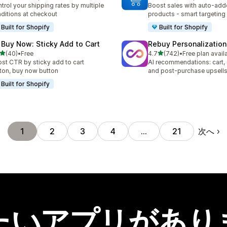
計レビュー数：133件
合計レビュー数：68件
trol your shipping rates by multiple
Boost sales with auto-adde
ditions at checkout
products - smart targeting
Built for Shopify
Built for Shopify
 Buy Now: Sticky Add to Cart
Rebuy Personalization
5つ星中
5つ星中
(40)
•
Free
4.7
(742)
•
Free plan avail
計レビュー数：40件
合計レビュー数：742件
st CTR by sticky add to cart
AI recommendations: cart,
ton, buy now button
and post-purchase upsell
Built for Shopify
次へ
1
2
3
4
…
21
たいアプリがあり