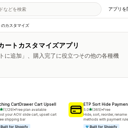
アプリを
トのカスタマイズ
カートカスタマイズアプリ
トに追加」、購入完了に役立つその他の各種機
ching CartDrawer Cart Upsell
ETP Sort Hide Payme
5つ星中
5つ星中
(1,129)
•
Free plan available
5.0
(365)
•
Free
レビュー数：1129件
合計レビュー数：365件
st your AOV: slide cart, upsell cart
Hide, sort, reorder, renam
ree shipping bar
methods with payment rul
Built for Shopify
Built for Shopify