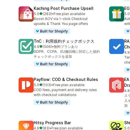
Kaching Post Purchase Upsell
EG
5つ星中
5.0
(283)
•
Free plan available
5.0
合計レビュー数：283件
合計
Boost AOV via 1-click Checkout
Aut
upsells & Thank You page offers
wit
Built for Shopify
TnC：利用規約チェックボックス
RA
5つ星中
4.9
(506)
•
無料プランあり
Ch
合計レビュー数：506件
GDPR、CCPA、EU撤回権に対応した規約
4.9
合
チェックボックスを追加
Ter
che
Built for Shopify
Payflow: COD & Checkout Rules
E
5つ星中
5.0
(103)
•
Free plan available
Dr
合計レビュー数：103件
COD fees, payment and delivery rules
4.8
合
with checkout validations
ス
入
Built for Shopify
加
Hitsy Progress Bar
Sh
5つ星中
4.9
(83)
•
Free plan available
5.0