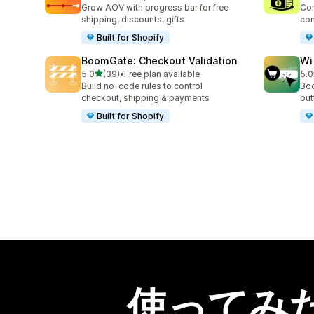
合計レビュー数：83件
合
Grow AOV with progress bar for free
Con
shipping, discounts, gifts
con
Built for Shopify
BoomGate: Checkout Validation
Wi
5つ星中
5.0
(39)
•
Free plan available
5.0
合計レビュー数：39件
合
Build no-code rules to control
Boo
checkout, shipping & payments
but
Built for Shopify
使ってみ