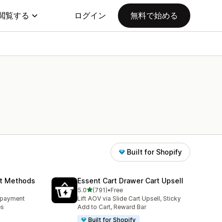
閲覧する
ログイン
無料で始める
Built for Shopify
nt Methods
Essent Cart Drawer Cart Upsell
5つ星中
5.0
(791)
•
Free
合計レビュー数：791件
e payment
Lift AOV via Slide Cart Upsell, Sticky
es
Add to Cart, Reward Bar
Built for Shopify