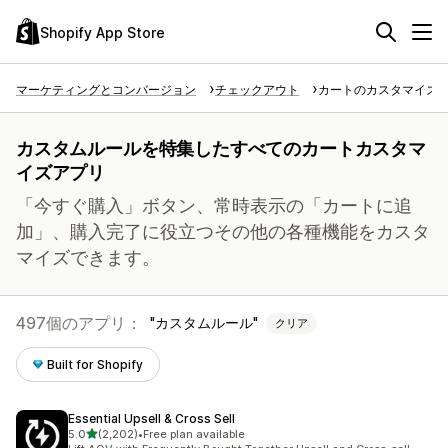
Shopify App Store
マーケティングとコンバージョン
チェックアウト
カートのカスタマイズ
カスタムルールを特集したすべてのカートカスタマ
イズアプリ
「今すぐ購入」ボタン、常時表示の「カートに追
加」、購入完了に役立つその他の各種機能をカスタ
マイズできます。
497個のアプリ：
カスタムルール
クリア
Built for Shopify
Essential Upsell & Cross Sell
5つ星中
5.0
(2,202)
•
Free plan available
合計レビュー数：2202件