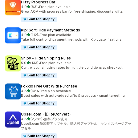
Hitsy Progress Bar
5つ星中
4.9
(83)
•
Free plan available
合計レビュー数：83件
Grow AOV with progress bar for free shipping, discounts, gifts
Built for Shopify
Kip: Sort Hide Payment Methods
5つ星中
4.9
(112)
•
Free plan available
合計レビュー数：112件
Take full control of payment methods with Kip customizations.
Built for Shopify
Shipy ‑ Hide Shipping Rules
5つ星中
5.0
(133)
•
Free plan available
合計レビュー数：133件
Control your shipping rates by multiple conditions at checkout
Built for Shopify
Fokkio Free Gift With Purchase
5つ星中
4.8
(68)
•
Free plan available
合計レビュー数：68件
Boost sales with auto-added gifts & products - smart targeting
Built for Shopify
Upsell.com（旧 ReConvert）
5つ星中
4.8
(2,782)
•
無料プランあり
合計レビュー数：2782件
Upsell.com 決済時アップセル、購入後アップセル、サンクスページアッ
プセル
Built for Shopify