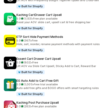
Lift AOV with Frequently Bought Together Upsell and Cross-sell
Built for Shopify
Kaching CartDrawer Cart Upsell
5つ星中
5.0
(1,133)
•
Free plan available
合計レビュー数：1133件
Boost your AOV: slide cart, upsell cart & free shipping bar
Built for Shopify
ETP Sort Hide Payment Methods
5つ星中
5.0
(367)
•
Free
合計レビュー数：367件
Hide, sort, reorder, rename payment methods with payment rules
Built for Shopify
Essent Cart Drawer Cart Upsell
5つ星中
5.0
(802)
•
Free
合計レビュー数：802件
Lift AOV via Slide Cart Upsell, Sticky Add to Cart, Reward Bar
Built for Shopify
EG Auto Add to Cart Free Gift
5つ星中
5.0
(1,001)
•
Free trial available
合計レビュー数：1001件
Auto-add free gifts and BOGO offers with smart targeting rules
Built for Shopify
Kaching Post Purchase Upsell
5つ星中
5.0
(283)
•
Free plan available
合計レビュー数：283件