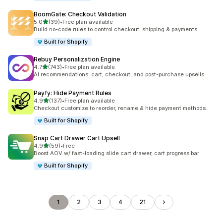
BoomGate: Checkout Validation
5つ星中
5.0
(39)
•
Free plan available
合計レビュー数：39件
Build no-code rules to control checkout, shipping & payments
Built for Shopify
Rebuy Personalization Engine
5つ星中
4.7
(743)
•
Free plan available
合計レビュー数：743件
AI recommendations: cart, checkout, and post-purchase upsells
Payfy: Hide Payment Rules
5つ星中
4.9
(137)
•
Free plan available
合計レビュー数：137件
Checkout customize to reorder, rename & hide payment methods.
Built for Shopify
Snap Cart Drawer Cart Upsell
5つ星中
4.9
(59)
•
Free
合計レビュー数：59件
Boost AOV w/ fast-loading slide cart drawer, cart progress bar
Built for Shopify
1
2
3
4
21