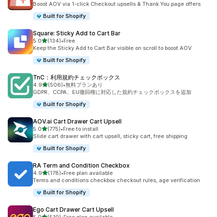
Boost AOV via 1-click Checkout upsells & Thank You page offers
Built for Shopify
Square: Sticky Add to Cart Bar
5つ星中
5.0
(134)
•
Free
合計レビュー数：134件
Keep the Sticky Add to Cart Bar visible on scroll to boost AOV
Built for Shopify
TnC：利用規約チェックボックス
5つ星中
4.9
(506)
•
無料プランあり
合計レビュー数：506件
GDPR、CCPA、EU撤回権に対応した規約チェックボックスを追加
Built for Shopify
AOV.ai Cart Drawer Cart Upsell
5つ星中
5.0
(775)
•
Free to install
合計レビュー数：775件
Slide cart drawer with cart upsell, sticky cart, free shipping
Built for Shopify
RA Term and Condition Checkbox
5つ星中
4.9
(178)
•
Free plan available
合計レビュー数：178件
Terms and conditions checkbox checkout rules, age verification
Built for Shopify
Ego Cart Drawer Cart Upsell
5つ星中