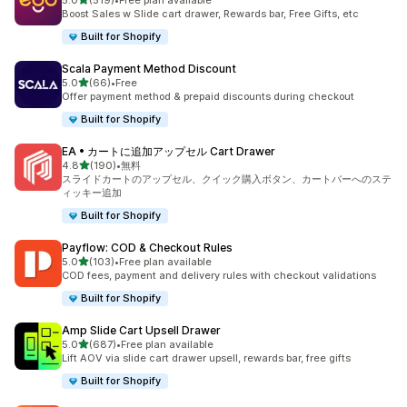
5.0
(519)
•
Free plan available
合計レビュー数：519件
Boost Sales w Slide cart drawer, Rewards bar, Free Gifts, etc
Built for Shopify
Scala Payment Method Discount
5つ星中
5.0
(66)
•
Free
合計レビュー数：66件
Offer payment method & prepaid discounts during checkout
Built for Shopify
EA • カートに追加アップセル Cart Drawer
5つ星中
4.8
(190)
•
無料
合計レビュー数：190件
スライドカートのアップセル、クイック購入ボタン、カートバーへのステ
ィッキー追加
Built for Shopify
Payflow: COD & Checkout Rules
5つ星中
5.0
(103)
•
Free plan available
合計レビュー数：103件
COD fees, payment and delivery rules with checkout validations
Built for Shopify
Amp Slide Cart Upsell Drawer
5つ星中
5.0
(687)
•
Free plan available
合計レビュー数：687件
Lift AOV via slide cart drawer upsell, rewards bar, free gifts
Built for Shopify