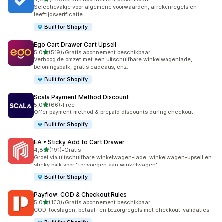
178 recensies in totaal
Selectievakje voor algemene voorwaarden, afrekenregels en
leeftijdsverificatie
Built for Shopify
Ego Cart Drawer Cart Upsell
van 5 sterren
5,0
(519)
•
Gratis abonnement beschikbaar
519 recensies in totaal
Verhoog de omzet met een uitschuifbare winkelwagenlade,
beloningsbalk, gratis cadeaus, enz.
Built for Shopify
Scala Payment Method Discount
van 5 sterren
5,0
(66)
•
Free
66 recensies in totaal
Offer payment method & prepaid discounts during checkout
Built for Shopify
EA • Sticky Add to Cart Drawer
van 5 sterren
4,8
(191)
•
Gratis
191 recensies in totaal
Groei via uitschuifbare winkelwagen-lade, winkelwagen-upsell en
sticky balk voor 'Toevoegen aan winkelwagen'
Built for Shopify
Payflow: COD & Checkout Rules
van 5 sterren
5,0
(103)
•
Gratis abonnement beschikbaar
103 recensies in totaal
COD-toeslagen, betaal- en bezorgregels met checkout-validaties