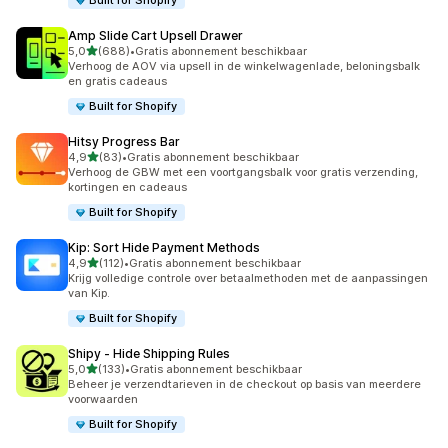
Built for Shopify
Amp Slide Cart Upsell Drawer
van 5 sterren
5,0
(688)
•
Gratis abonnement beschikbaar
688 recensies in totaal
Verhoog de AOV via upsell in de winkelwagenlade, beloningsbalk
en gratis cadeaus
Built for Shopify
Hitsy Progress Bar
van 5 sterren
4,9
(83)
•
Gratis abonnement beschikbaar
83 recensies in totaal
Verhoog de GBW met een voortgangsbalk voor gratis verzending,
kortingen en cadeaus
Built for Shopify
Kip: Sort Hide Payment Methods
van 5 sterren
4,9
(112)
•
Gratis abonnement beschikbaar
112 recensies in totaal
Krijg volledige controle over betaalmethoden met de aanpassingen
van Kip.
Built for Shopify
Shipy ‑ Hide Shipping Rules
van 5 sterren
5,0
(133)
•
Gratis abonnement beschikbaar
133 recensies in totaal
Beheer je verzendtarieven in de checkout op basis van meerdere
voorwaarden
Built for Shopify