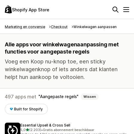
Shopify App Store
Marketing en conversie
Checkout
Winkelwagen aanpassen
Alle apps voor winkelwagenaanpassing met
functies voor aangepaste regels
Voeg een Koop nu-knop toe, een sticky
winkelwagenknop of iets anders dat klanten
helpt hun aankoop te voltooien.
497 apps met
Aangepaste regels
Wissen
Built for Shopify
Essential Upsell & Cross Sell
van 5 sterren
5,0
(2.203)
•
Gratis abonnement beschikbaar
2203 recensies in totaal