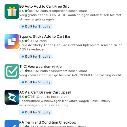
EG Auto Add to Cart Free Gift
van 5 sterren
5,0
(999)
•
Gratis proefperiode beschikbaar
999 recensies in totaal
Voeg gratis cadeaus en BOGO-aanbiedingen automatisch toe met
slimme targetingregels
Built for Shopify
Square: Sticky Add to Cart Bar
van 5 sterren
5,0
(134)
•
Gratis
134 recensies in totaal
Houd de Sticky Add to Cart Bar zichtbaar tijdens het scrollen om de
AOV te verhogen
Built for Shopify
TnC: Voorwaarden‑vinkje
van 5 sterren
4,9
(506)
•
Gratis abonnement beschikbaar
506 recensies in totaal
Voeg voorwaarden-vinkje toe voor AVG/CCPA/EU-herroepingsrecht
Built for Shopify
AOV.ai Cart Drawer Cart Upsell
van 5 sterren
5,0
(775)
•
Gratis te installeren
775 recensies in totaal
Uitschuifbare winkelwagen met winkelwagen-upsell, sticky
winkelwagen, gratis verzending
Built for Shopify
RA Term and Condition Checkbox
van 5 sterren
4,9
(178)
•
Gratis abonnement beschikbaar