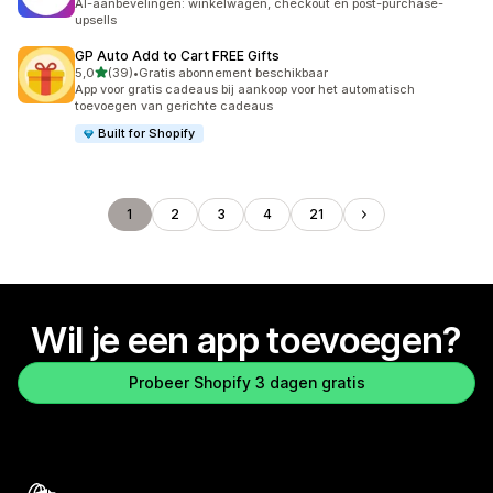
AI-aanbevelingen: winkelwagen, checkout en post-purchase-
upsells
GP Auto Add to Cart FREE Gifts
van 5 sterren
5,0
(39)
•
Gratis abonnement beschikbaar
39 recensies in totaal
App voor gratis cadeaus bij aankoop voor het automatisch
toevoegen van gerichte cadeaus
Built for Shopify
1
2
3
4
21
Wil je een app toevoegen?
Probeer Shopify 3 dagen gratis