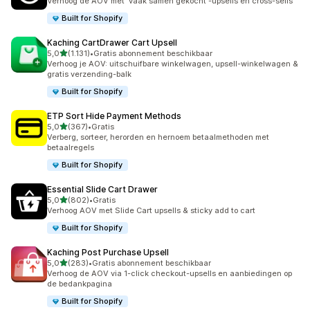
Verhoog de AOV met 'vaak samen gekocht'-upsells en cross-sells
Built for Shopify
Kaching CartDrawer Cart Upsell
van 5 sterren
5,0
(1.131)
•
Gratis abonnement beschikbaar
1131 recensies in totaal
Verhoog je AOV: uitschuifbare winkelwagen, upsell-winkelwagen &
gratis verzending-balk
Built for Shopify
ETP Sort Hide Payment Methods
van 5 sterren
5,0
(367)
•
Gratis
367 recensies in totaal
Verberg, sorteer, herorden en hernoem betaalmethoden met
betaalregels
Built for Shopify
Essential Slide Cart Drawer
van 5 sterren
5,0
(802)
•
Gratis
802 recensies in totaal
Verhoog AOV met Slide Cart upsells & sticky add to cart
Built for Shopify
Kaching Post Purchase Upsell
van 5 sterren
5,0
(283)
•
Gratis abonnement beschikbaar
283 recensies in totaal
Verhoog de AOV via 1-click checkout-upsells en aanbiedingen op
de bedankpagina
Built for Shopify