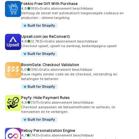
Fokkio Free Gift With Purchase
van 5 sterren
4,8
(69)
•
Gratis abonnement beschikbaar
69 recensies in totaal
Verhoog de omzet met automatisch toegevoegde cadeaus en
producten - slimme targeting
Built for Shopify
Upsell.com (ex ReConvert)
van 5 sterren
4,8
(2.783)
•
Gratis abonnement beschikbaar
2783 recensies in totaal
Checkout upsell, upsell na aankoop, bedankpagina upsell
Built for Shopify
BoomGate: Checkout Validation
van 5 sterren
5,0
(39)
•
Gratis abonnement beschikbaar
39 recensies in totaal
Bouw regels zonder code om de checkout, verzending en
betalingen te beheren
Built for Shopify
Payfy: Hide Payment Rules
van 5 sterren
4,9
(137)
•
Gratis abonnement beschikbaar
137 recensies in totaal
Checkout aanpassen om betaalmethoden te sorteren, te
hernoemen en te verbergen.
Built for Shopify
Rebuy Personalization Engine
van 5 sterren
4,7
(743)
•
Gratis abonnement beschikbaar
743 recensies in totaal