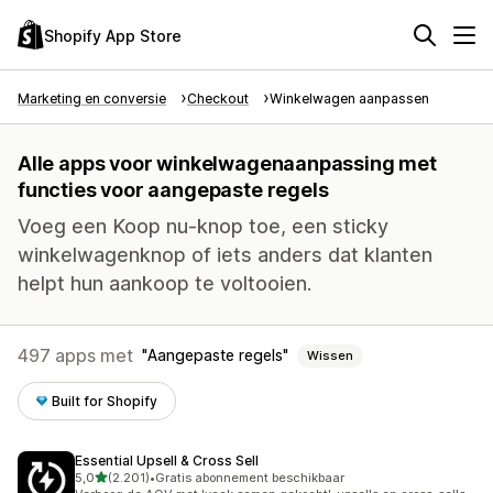
Shopify App Store
Marketing en conversie
Checkout
Winkelwagen aanpassen
Alle apps voor winkelwagenaanpassing met
functies voor aangepaste regels
Voeg een Koop nu-knop toe, een sticky
winkelwagenknop of iets anders dat klanten
helpt hun aankoop te voltooien.
497 apps met
Aangepaste regels
Wissen
Built for Shopify
Essential Upsell & Cross Sell
van 5 sterren
5,0
(2.201)
•
Gratis abonnement beschikbaar
2201 recensies in totaal