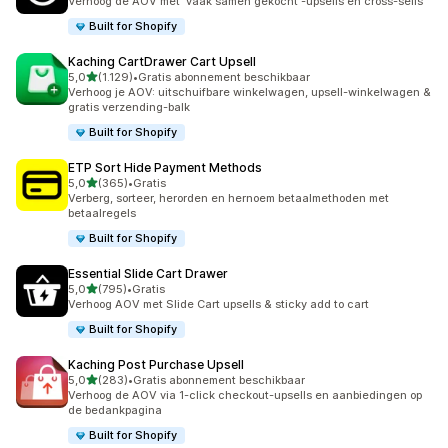
Verhoog de AOV met 'vaak samen gekocht'-upsells en cross-sells
Built for Shopify
Kaching CartDrawer Cart Upsell
van 5 sterren
5,0
(1.129)
•
Gratis abonnement beschikbaar
1129 recensies in totaal
Verhoog je AOV: uitschuifbare winkelwagen, upsell-winkelwagen &
gratis verzending-balk
Built for Shopify
ETP Sort Hide Payment Methods
van 5 sterren
5,0
(365)
•
Gratis
365 recensies in totaal
Verberg, sorteer, herorden en hernoem betaalmethoden met
betaalregels
Built for Shopify
Essential Slide Cart Drawer
van 5 sterren
5,0
(795)
•
Gratis
795 recensies in totaal
Verhoog AOV met Slide Cart upsells & sticky add to cart
Built for Shopify
Kaching Post Purchase Upsell
van 5 sterren
5,0
(283)
•
Gratis abonnement beschikbaar
283 recensies in totaal
Verhoog de AOV via 1-click checkout-upsells en aanbiedingen op
de bedankpagina
Built for Shopify