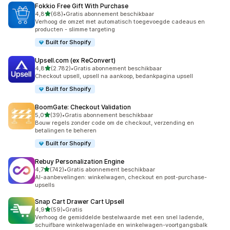
Fokkio Free Gift With Purchase
van 5 sterren
4,8
(68)
•
Gratis abonnement beschikbaar
68 recensies in totaal
Verhoog de omzet met automatisch toegevoegde cadeaus en
producten - slimme targeting
Built for Shopify
Upsell.com (ex ReConvert)
van 5 sterren
4,8
(2.782)
•
Gratis abonnement beschikbaar
2782 recensies in totaal
Checkout upsell, upsell na aankoop, bedankpagina upsell
Built for Shopify
BoomGate: Checkout Validation
van 5 sterren
5,0
(39)
•
Gratis abonnement beschikbaar
39 recensies in totaal
Bouw regels zonder code om de checkout, verzending en
betalingen te beheren
Built for Shopify
Rebuy Personalization Engine
van 5 sterren
4,7
(742)
•
Gratis abonnement beschikbaar
742 recensies in totaal
AI-aanbevelingen: winkelwagen, checkout en post-purchase-
upsells
Snap Cart Drawer Cart Upsell
van 5 sterren
4,9
(59)
•
Gratis
59 recensies in totaal
Verhoog de gemiddelde bestelwaarde met een snel ladende,
schuifbare winkelwagenlade en winkelwagen-voortgangsbalk