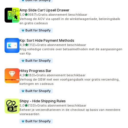
Built for Shopify
Amp Slide Cart Upsell Drawer
van 5 sterren
5,0
(687)
•
Gratis abonnement beschikbaar
687 recensies in totaal
Verhoog de AOV via upsell in de winkelwagenlade, beloningsbalk
en gratis cadeaus
Built for Shopify
Kip: Sort Hide Payment Methods
van 5 sterren
4,9
(112)
•
Gratis abonnement beschikbaar
112 recensies in totaal
Krijg volledige controle over betaalmethoden met de aanpassingen
van Kip.
Built for Shopify
Hitsy Progress Bar
van 5 sterren
4,9
(83)
•
Gratis abonnement beschikbaar
83 recensies in totaal
Verhoog de GBW met een voortgangsbalk voor gratis verzending,
kortingen en cadeaus
Built for Shopify
Shipy ‑ Hide Shipping Rules
van 5 sterren
5,0
(133)
•
Gratis abonnement beschikbaar
133 recensies in totaal
Beheer je verzendtarieven in de checkout op basis van meerdere
voorwaarden
Built for Shopify