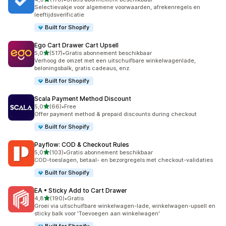
178 recensies in totaal
Selectievakje voor algemene voorwaarden, afrekenregels en
leeftijdsverificatie
Built for Shopify
Ego Cart Drawer Cart Upsell
van 5 sterren
5,0
(517)
•
Gratis abonnement beschikbaar
517 recensies in totaal
Verhoog de omzet met een uitschuifbare winkelwagenlade,
beloningsbalk, gratis cadeaus, enz.
Built for Shopify
Scala Payment Method Discount
van 5 sterren
5,0
(66)
•
Free
66 recensies in totaal
Offer payment method & prepaid discounts during checkout
Built for Shopify
Payflow: COD & Checkout Rules
van 5 sterren
5,0
(103)
•
Gratis abonnement beschikbaar
103 recensies in totaal
COD-toeslagen, betaal- en bezorgregels met checkout-validaties
Built for Shopify
EA • Sticky Add to Cart Drawer
van 5 sterren
4,8
(190)
•
Gratis
190 recensies in totaal
Groei via uitschuifbare winkelwagen-lade, winkelwagen-upsell en
sticky balk voor 'Toevoegen aan winkelwagen'