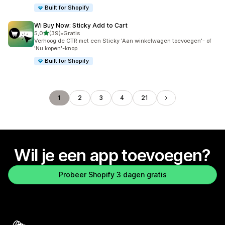
Built for Shopify
Wi Buy Now: Sticky Add to Cart
van 5 sterren
5,0
(39)
•
Gratis
39 recensies in totaal
Verhoog de CTR met een Sticky 'Aan winkelwagen toevoegen'- of
'Nu kopen'-knop
Built for Shopify
1
2
3
4
21
Wil je een app toevoegen?
Probeer Shopify 3 dagen gratis