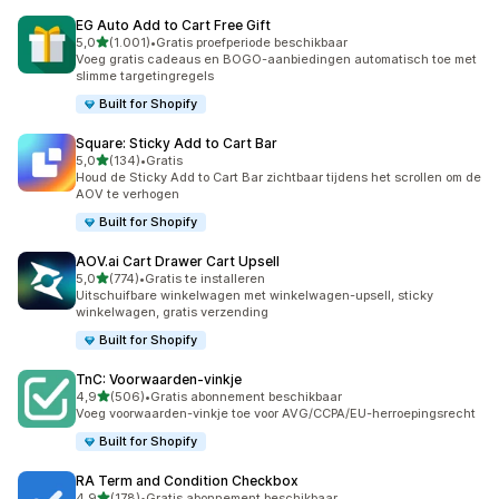
EG Auto Add to Cart Free Gift
van 5 sterren
5,0
(1.001)
•
Gratis proefperiode beschikbaar
1001 recensies in totaal
Voeg gratis cadeaus en BOGO-aanbiedingen automatisch toe met
slimme targetingregels
Built for Shopify
Square: Sticky Add to Cart Bar
van 5 sterren
5,0
(134)
•
Gratis
134 recensies in totaal
Houd de Sticky Add to Cart Bar zichtbaar tijdens het scrollen om de
AOV te verhogen
Built for Shopify
AOV.ai Cart Drawer Cart Upsell
van 5 sterren
5,0
(774)
•
Gratis te installeren
774 recensies in totaal
Uitschuifbare winkelwagen met winkelwagen-upsell, sticky
winkelwagen, gratis verzending
Built for Shopify
TnC: Voorwaarden‑vinkje
van 5 sterren
4,9
(506)
•
Gratis abonnement beschikbaar
506 recensies in totaal
Voeg voorwaarden-vinkje toe voor AVG/CCPA/EU-herroepingsrecht
Built for Shopify
RA Term and Condition Checkbox
van 5 sterren
4,9
(178)
•
Gratis abonnement beschikbaar