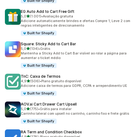
Built for Shopify
EG Auto Add to Cart Free Gift
de 5 estrelas
5,0
(1.001)
•
Avaliação gratuita
1001 avaliações ao todo
Adicione automaticamente brindes e ofertas Compre 1, Leve 2 com
regras inteligentes de direcionamento
Built for Shopify
Square: Sticky Add to Cart Bar
de 5 estrelas
5,0
(134)
•
Grátis
134 avaliações ao todo
Mantenha a Sticky Add to Cart Bar visível ao rolar a página para
aumentar o ticket médio
Built for Shopify
TnC: Caixa de Termos
de 5 estrelas
4,9
(506)
•
Plano gratuito disponível
506 avaliações ao todo
Adicione caixa de termos para GDPR, CCPA e arrependimento UE
Built for Shopify
AOV.ai Cart Drawer Cart Upsell
de 5 estrelas
5,0
(775)
•
Grátis para instalar
775 avaliações ao todo
Carrinho lateral com upsell no carrinho, carrinho fixo e frete grátis
Built for Shopify
RA Term and Condition Checkbox
de 5 estrelas
4,9
(178)
•
Plano gratuito disponível