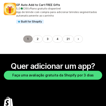
GP Auto Add to Cart FREE Gifts
de 5 estrelas
5,0
(39)
•
Plano gratuito disponível
39 avaliações ao todo
App de brinde com compra para adicionar brindes segmentados
automaticamente ao carrinho
Built for Shopify
1
2
3
4
21
Quer adicionar um app?
Faça uma avaliação gratuita da Shopify por 3 dias