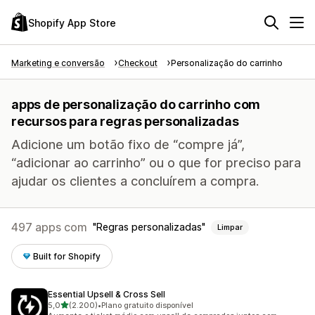
Shopify App Store
Marketing e conversão
Checkout
Personalização do carrinho
apps de personalização do carrinho com
recursos para regras personalizadas
Adicione um botão fixo de “compre já”,
“adicionar ao carrinho” ou o que for preciso para
ajudar os clientes a concluírem a compra.
497 apps com
Regras personalizadas
Limpar
Built for Shopify
Essential Upsell & Cross Sell
de 5 estrelas
5,0
(2.200)
•
Plano gratuito disponível
2200 avaliações ao todo