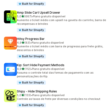
Built for Shopify
Amp Slide Cart Upsell Drawer
de 5 estrelas
5,0
(687)
•
Plano gratuito disponível
687 avaliações ao todo
Aumente o ticket médio com upsell na gaveta do carrinho, barra de
recompensas e brindes
Built for Shopify
Hitsy Progress Bar
de 5 estrelas
4,9
(83)
•
Plano gratuito disponível
83 avaliações ao todo
Aumente o ticket médio com barra de progresso para frete grátis,
descontos e brindes
Built for Shopify
Kip: Sort Hide Payment Methods
de 5 estrelas
4,9
(112)
•
Plano gratuito disponível
112 avaliações ao todo
Assuma o controle total das formas de pagamento com as
personalizações do Kip.
Built for Shopify
Shipy ‑ Hide Shipping Rules
de 5 estrelas
5,0
(133)
•
Plano gratuito disponível
133 avaliações ao todo
Controle as taxas de frete por diversas condições no checkout
Built for Shopify