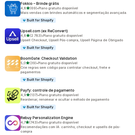
Fokkio – Brinde grátis
de 5 estrelas
4,8
(69)
•
Plano gratuito disponível
69 avaliações ao todo
Mais vendas com brindes automáticos e segmentação avançada.
Built for Shopify
Upsell.com (ex ReConvert)
de 5 estrelas
4,8
(2.783)
•
Plano gratuito disponível
2783 avaliações ao todo
Upsell Checkout, Upsell Pós-compra, Upsell Página de Obrigado
Built for Shopify
BoomGate: Checkout Validation
de 5 estrelas
5,0
(39)
•
Plano gratuito disponível
39 avaliações ao todo
Crie regras sem código para controlar checkout, frete e
pagamentos
Built for Shopify
Payfy: controle de pagamento
de 5 estrelas
4,9
(137)
•
Plano gratuito disponível
137 avaliações ao todo
Reordenar, renomear e ocultar o método de pagamento
Built for Shopify
Rebuy Personalization Engine
de 5 estrelas
4,7
(743)
•
Plano gratuito disponível
743 avaliações ao todo
Recomendações com IA: carrinho, checkout e upsells de pós-
compra