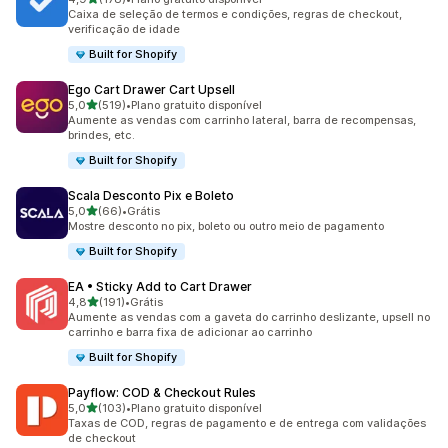
178 avaliações ao todo
Caixa de seleção de termos e condições, regras de checkout,
verificação de idade
Built for Shopify
Ego Cart Drawer Cart Upsell
de 5 estrelas
5,0
(519)
•
Plano gratuito disponível
519 avaliações ao todo
Aumente as vendas com carrinho lateral, barra de recompensas,
brindes, etc.
Built for Shopify
Scala Desconto Pix e Boleto
de 5 estrelas
5,0
(66)
•
Grátis
66 avaliações ao todo
Mostre desconto no pix, boleto ou outro meio de pagamento
Built for Shopify
EA • Sticky Add to Cart Drawer
de 5 estrelas
4,8
(191)
•
Grátis
191 avaliações ao todo
Aumente as vendas com a gaveta do carrinho deslizante, upsell no
carrinho e barra fixa de adicionar ao carrinho
Built for Shopify
Payflow: COD & Checkout Rules
de 5 estrelas
5,0
(103)
•
Plano gratuito disponível
103 avaliações ao todo
Taxas de COD, regras de pagamento e de entrega com validações
de checkout