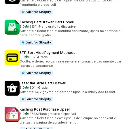
Aumente o ticket médio com upsell de comprados juntos com
frequência e cross-sell
Built for Shopify
Kaching CartDrawer Cart Upsell
de 5 estrelas
5,0
(1.131)
•
Plano gratuito disponível
1131 avaliações ao todo
Aumente o ticket médio: carrinho deslizante, upsell no carrinho e
barra de frete grátis
Built for Shopify
ETP Sort Hide Payment Methods
de 5 estrelas
5,0
(367)
•
Grátis
367 avaliações ao todo
Oculte, ordene, reorganize e renomeie formas de pagamento com
regras de pagamento
Built for Shopify
Essential Slide Cart Drawer
de 5 estrelas
5,0
(801)
•
Grátis
801 avaliações ao todo
Aumente AOV gaveta de carrinho upsells & sticky add to cart
Built for Shopify
Kaching Post Purchase Upsell
de 5 estrelas
5,0
(283)
•
Plano gratuito disponível
283 avaliações ao todo
Aumente o ticket médio com upsells de 1 clique no checkout e
ofertas na página de agradecimento