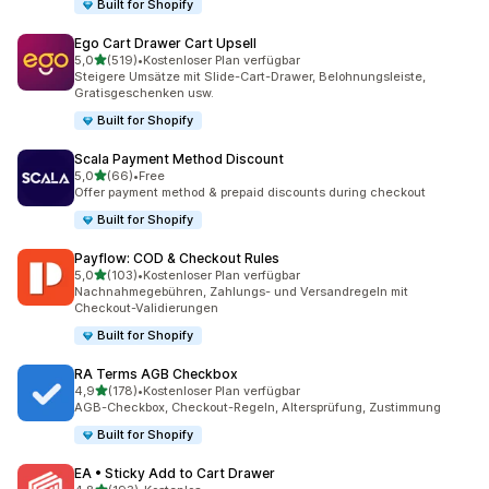
Built for Shopify
Ego Cart Drawer Cart Upsell
von 5 Sternen
5,0
(519)
•
Kostenloser Plan verfügbar
519 Rezensionen insgesamt
Steigere Umsätze mit Slide-Cart-Drawer, Belohnungsleiste,
Gratisgeschenken usw.
Built for Shopify
Scala Payment Method Discount
von 5 Sternen
5,0
(66)
•
Free
66 Rezensionen insgesamt
Offer payment method & prepaid discounts during checkout
Built for Shopify
Payflow: COD & Checkout Rules
von 5 Sternen
5,0
(103)
•
Kostenloser Plan verfügbar
103 Rezensionen insgesamt
Nachnahmegebühren, Zahlungs- und Versandregeln mit
Checkout-Validierungen
Built for Shopify
RA Terms AGB Checkbox
von 5 Sternen
4,9
(178)
•
Kostenloser Plan verfügbar
178 Rezensionen insgesamt
AGB-Checkbox, Checkout-Regeln, Altersprüfung, Zustimmung
Built for Shopify
EA • Sticky Add to Cart Drawer