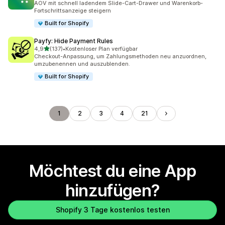
AOV mit schnell ladendem Slide-Cart-Drawer und Warenkorb-
Fortschrittsanzeige steigern
Built for Shopify
Payfy: Hide Payment Rules
von 5 Sternen
4,9
(137)
•
Kostenloser Plan verfügbar
137 Rezensionen insgesamt
Checkout-Anpassung, um Zahlungsmethoden neu anzuordnen,
umzubenennen und auszublenden.
Built for Shopify
1
2
3
4
21
Möchtest du eine App
hinzufügen?
Shopify 3 Tage kostenlos testen