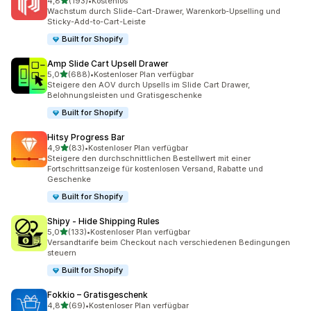
von 5 Sternen
4,8
(193)
•
Kostenlos
193 Rezensionen insgesamt
Wachstum durch Slide-Cart-Drawer, Warenkorb-Upselling und
Sticky-Add-to-Cart-Leiste
Built for Shopify
Amp Slide Cart Upsell Drawer
von 5 Sternen
5,0
(688)
•
Kostenloser Plan verfügbar
688 Rezensionen insgesamt
Steigere den AOV durch Upsells im Slide Cart Drawer,
Belohnungsleisten und Gratisgeschenke
Built for Shopify
Hitsy Progress Bar
von 5 Sternen
4,9
(83)
•
Kostenloser Plan verfügbar
83 Rezensionen insgesamt
Steigere den durchschnittlichen Bestellwert mit einer
Fortschrittsanzeige für kostenlosen Versand, Rabatte und
Geschenke
Built for Shopify
Shipy ‑ Hide Shipping Rules
von 5 Sternen
5,0
(133)
•
Kostenloser Plan verfügbar
133 Rezensionen insgesamt
Versandtarife beim Checkout nach verschiedenen Bedingungen
steuern
Built for Shopify
Fokkio – Gratisgeschenk
von 5 Sternen
4,8
(69)
•
Kostenloser Plan verfügbar
69 Rezensionen insgesamt