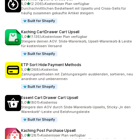
von 5 Sternen
5,0
(2.206)
•
Kostenloser Plan verfügbar
2206 Rezensionen insgesamt
Durchschnittlichen Bestellwert mit Upsells und Cross-Sells für
häufig zusammen gekaufte Artikel steigern
Built for Shopify
Kaching CartDrawer Cart Upsell
von 5 Sternen
5,0
(1.135)
•
Kostenloser Plan verfügbar
1135 Rezensionen insgesamt
Steigere deinen AOV: Slide-Warenkorb, Upsell-Warenkorb & Leiste
für kostenlosen Versand
Built for Shopify
ETP Sort Hide Payment Methods
von 5 Sternen
5,0
(368)
•
Kostenlos
368 Rezensionen insgesamt
Zahlungsmethoden mit Zahlungsregeln ausblenden, sortieren, neu
anordnen und umbenennen
Built for Shopify
Essent Cart Drawer Cart Upsell
von 5 Sternen
5,0
(801)
•
Kostenlos
801 Rezensionen insgesamt
Steigere den AOV durch Slide-Warenkorb-Upsells, Sticky-„In den
Warenkorb“-Leiste und Belohnungsleiste
Built for Shopify
Kaching Post Purchase Upsell
von 5 Sternen
5,0
(287)
•
Kostenloser Plan verfügbar
287 Rezensionen insgesamt