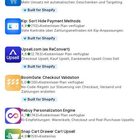
Mehr Umsatz mit automatischen Geschenken und Targeting.
Built for Shopify
Kip: Sort Hide Payment Methods
von 5 Sternen
4,9
(112)
•
Kostenloser Plan verfügbar
112 Rezensionen insgesamt
Volle Kontrolle über Zahlungsmethoden mit Kip-Anpassungen.
Built for Shopify
Upsell.com (ex ReConvert)
von 5 Sternen
4,8
(2.783)
•
Kostenloser Plan verfügbar
2783 Rezensionen insgesamt
Checkout Upsell, Kauf Upsell, Dankeseite Upsell Cross Sell
Built for Shopify
BoomGate: Checkout Validation
von 5 Sternen
5,0
(39)
•
Kostenloser Plan verfügbar
39 Rezensionen insgesamt
No-Code-Regeln zur Steuerung von Checkout, Versand und
Zahlungen erstellen
Built for Shopify
Rebuy Personalization Engine
von 5 Sternen
4,7
(743)
•
Kostenloser Plan verfügbar
743 Rezensionen insgesamt
KI-Empfehlungen: Warenkorb, Checkout und Post-Purchase-Upsells
Snap Cart Drawer Cart Upsell
von 5 Sternen
4,9
(59)
•
Kostenlos
59 Rezensionen insgesamt