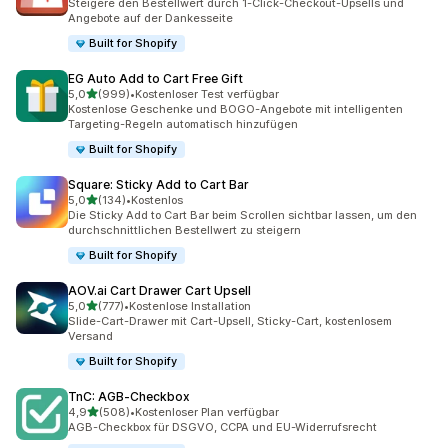
Steigere den Bestellwert durch 1-Click-Checkout-Upsells und
Angebote auf der Dankesseite
Built for Shopify
EG Auto Add to Cart Free Gift
von 5 Sternen
5,0
(999)
•
Kostenloser Test verfügbar
999 Rezensionen insgesamt
Kostenlose Geschenke und BOGO-Angebote mit intelligenten
Targeting-Regeln automatisch hinzufügen
Built for Shopify
Square: Sticky Add to Cart Bar
von 5 Sternen
5,0
(134)
•
Kostenlos
134 Rezensionen insgesamt
Die Sticky Add to Cart Bar beim Scrollen sichtbar lassen, um den
durchschnittlichen Bestellwert zu steigern
Built for Shopify
AOV.ai Cart Drawer Cart Upsell
von 5 Sternen
5,0
(777)
•
Kostenlose Installation
777 Rezensionen insgesamt
Slide-Cart-Drawer mit Cart-Upsell, Sticky-Cart, kostenlosem
Versand
Built for Shopify
TnC: AGB‑Checkbox
von 5 Sternen
4,9
(508)
•
Kostenloser Plan verfügbar
508 Rezensionen insgesamt
AGB-Checkbox für DSGVO, CCPA und EU-Widerrufsrecht