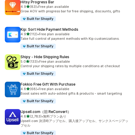
Hitsy Progress Bar
5つ星中
4.9
(83)
•
Free plan available
合計レビュー数：83件
Grow AOV with progress bar for free shipping, discounts, gifts
Built for Shopify
Kip: Sort Hide Payment Methods
5つ星中
4.9
(112)
•
Free plan available
合計レビュー数：112件
Take full control of payment methods with Kip customizations.
Built for Shopify
Shipy ‑ Hide Shipping Rules
5つ星中
5.0
(133)
•
Free plan available
合計レビュー数：133件
Control your shipping rates by multiple conditions at checkout
Built for Shopify
Fokkio Free Gift With Purchase
5つ星中
4.8
(68)
•
Free plan available
合計レビュー数：68件
Boost sales with auto-added gifts & products - smart targeting
Built for Shopify
Upsell.com（旧 ReConvert）
5つ星中
4.8
(2,783)
•
無料プランあり
合計レビュー数：2783件
Upsell.com 決済時アップセル、購入後アップセル、サンクスページアッ
プセル
Built for Shopify