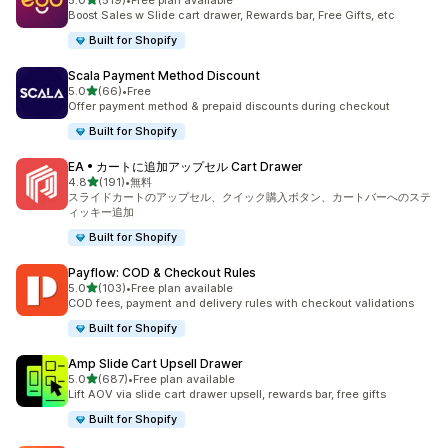
5.0
(519)
•
Free plan available
合計レビュー数：519件
Boost Sales w Slide cart drawer, Rewards bar, Free Gifts, etc
Built for Shopify
Scala Payment Method Discount
5つ星中
5.0
(66)
•
Free
合計レビュー数：66件
Offer payment method & prepaid discounts during checkout
Built for Shopify
EA • カートに追加アップセル Cart Drawer
5つ星中
4.8
(191)
•
無料
合計レビュー数：191件
スライドカートのアップセル、クイック購入ボタン、カートバーへのステ
ィッキー追加
Built for Shopify
Payflow: COD & Checkout Rules
5つ星中
5.0
(103)
•
Free plan available
合計レビュー数：103件
COD fees, payment and delivery rules with checkout validations
Built for Shopify
Amp Slide Cart Upsell Drawer
5つ星中
5.0
(687)
•
Free plan available
合計レビュー数：687件
Lift AOV via slide cart drawer upsell, rewards bar, free gifts
Built for Shopify