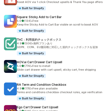
Boost AOV via 1-click Checkout upsells & Thank You page offers
Built for Shopify
Square: Sticky Add to Cart Bar
5つ星中
5.0
(134)
•
Free
合計レビュー数：134件
Keep the Sticky Add to Cart Bar visible on scroll to boost AOV
Built for Shopify
TnC：利用規約チェックボックス
5つ星中
4.9
(506)
•
無料プランあり
合計レビュー数：506件
GDPR、CCPA、EU撤回権に対応した規約チェックボックスを追加
Built for Shopify
AOV.ai Cart Drawer Cart Upsell
5つ星中
5.0
(774)
•
Free to install
合計レビュー数：774件
Slide cart drawer with cart upsell, sticky cart, free shipping
Built for Shopify
RA Term and Condition Checkbox
5つ星中
4.9
(178)
•
Free plan available
合計レビュー数：178件
Terms and conditions checkbox checkout rules, age verification
Built for Shopify
Ego Cart Drawer Cart Upsell
5つ星中