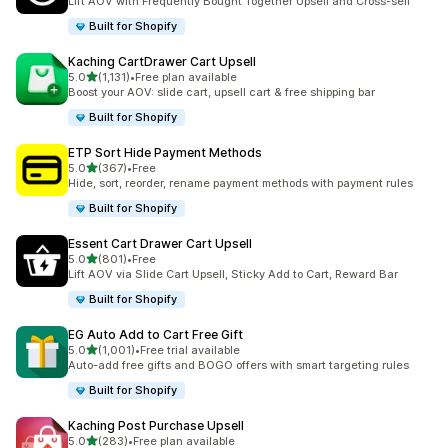
Lift AOV with Frequently Bought Together Upsell and Cross-sell
Built for Shopify
Kaching CartDrawer Cart Upsell
5つ星中
5.0
(1,131)
•
Free plan available
合計レビュー数：1131件
Boost your AOV: slide cart, upsell cart & free shipping bar
Built for Shopify
ETP Sort Hide Payment Methods
5つ星中
5.0
(367)
•
Free
合計レビュー数：367件
Hide, sort, reorder, rename payment methods with payment rules
Built for Shopify
Essent Cart Drawer Cart Upsell
5つ星中
5.0
(801)
•
Free
合計レビュー数：801件
Lift AOV via Slide Cart Upsell, Sticky Add to Cart, Reward Bar
Built for Shopify
EG Auto Add to Cart Free Gift
5つ星中
5.0
(1,001)
•
Free trial available
合計レビュー数：1001件
Auto-add free gifts and BOGO offers with smart targeting rules
Built for Shopify
Kaching Post Purchase Upsell
5つ星中
5.0
(283)
•
Free plan available
合計レビュー数：283件