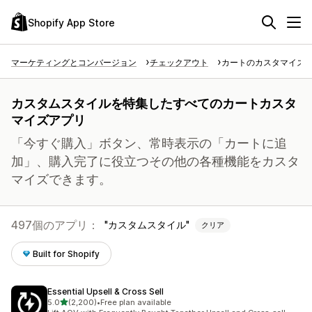
Shopify App Store
マーケティングとコンバージョン
チェックアウト
カートのカスタマイズ
カスタムスタイルを特集したすべてのカートカスタ
マイズアプリ
「今すぐ購入」ボタン、常時表示の「カートに追
加」、購入完了に役立つその他の各種機能をカスタ
マイズできます。
497個のアプリ：
カスタムスタイル
クリア
Built for Shopify
Essential Upsell & Cross Sell
5つ星中
5.0
(2,200)
•
Free plan available
合計レビュー数：2200件