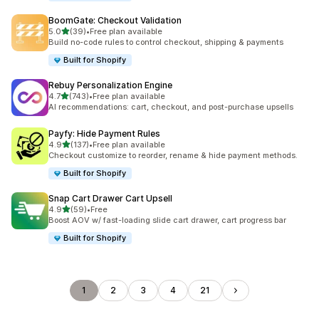
BoomGate: Checkout Validation
5つ星中
5.0
(39)
•
Free plan available
合計レビュー数：39件
Build no-code rules to control checkout, shipping & payments
Built for Shopify
Rebuy Personalization Engine
5つ星中
4.7
(743)
•
Free plan available
合計レビュー数：743件
AI recommendations: cart, checkout, and post-purchase upsells
Payfy: Hide Payment Rules
5つ星中
4.9
(137)
•
Free plan available
合計レビュー数：137件
Checkout customize to reorder, rename & hide payment methods.
Built for Shopify
Snap Cart Drawer Cart Upsell
5つ星中
4.9
(59)
•
Free
合計レビュー数：59件
Boost AOV w/ fast-loading slide cart drawer, cart progress bar
Built for Shopify
1
2
3
4
21