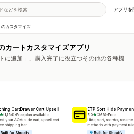
アプリを
トのカスタマイズ
のカートカスタマイズアプリ
トに追加」、購入完了に役立つその他の各種機
ching CartDrawer Cart Upsell
ETP Sort Hide Payme
5つ星中
5つ星中
(1,134)
•
Free plan available
5.0
(368)
•
Free
レビュー数：1134件
合計レビュー数：368件
st your AOV: slide cart, upsell cart
Hide, sort, reorder, renam
ree shipping bar
methods with payment rul
Built for Shopify
Built for Shopify