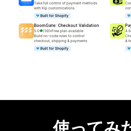
合計レビュー数：112件
合
Take full control of payment methods
Con
with Kip customizations.
con
Built for Shopify
BoomGate: Checkout Validation
Pa
5つ星中
5.0
(39)
•
Free plan available
4.9
合計レビュー数：39件
合
Build no-code rules to control
Che
checkout, shipping & payments
& h
Built for Shopify
使ってみ