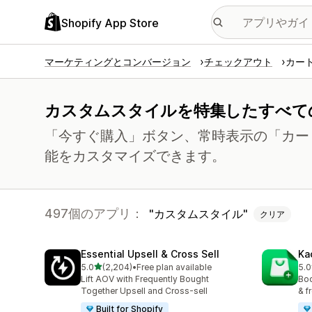
Shopify App Store
マーケティングとコンバージョン
チェックアウト
カー
カスタムスタイルを特集したすべて
「今すぐ購入」ボタン、常時表示の「カー
能をカスタマイズできます。
497個のアプリ：
カスタムスタイル
クリア
Essential Upsell & Cross Sell
Ka
5つ星中
5.0
(2,204)
•
Free plan available
5.0
合計レビュー数：2204件
合計
Lift AOV with Frequently Bought
Boo
Together Upsell and Cross-sell
& f
Built for Shopify