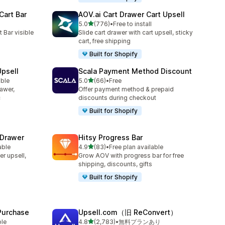
Cart Bar
AOV.ai Cart Drawer Cart Upsell
5つ星中
5.0
(776)
•
Free to install
合計レビュー数：776件
 Bar visible
Slide cart drawer with cart upsell, sticky
cart, free shipping
Built for Shopify
Upsell
Scala Payment Method Discount
5つ星中
able
5.0
(66)
•
Free
合計レビュー数：66件
rawer,
Offer payment method & prepaid
c
discounts during checkout
Built for Shopify
 Drawer
Hitsy Progress Bar
5つ星中
able
4.9
(83)
•
Free plan available
合計レビュー数：83件
er upsell,
Grow AOV with progress bar for free
shipping, discounts, gifts
Built for Shopify
 Purchase
Upsell.com（旧 ReConvert）
5つ星中
ble
4.8
(2,783)
•
無料プランあり