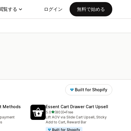
閲覧する
ログイン
無料で始める
Built for Shopify
nt Methods
Essent Cart Drawer Cart Upsell
5つ星中
5.0
(803)
•
Free
合計レビュー数：803件
e payment
Lift AOV via Slide Cart Upsell, Sticky
es
Add to Cart, Reward Bar
Built for Shopify