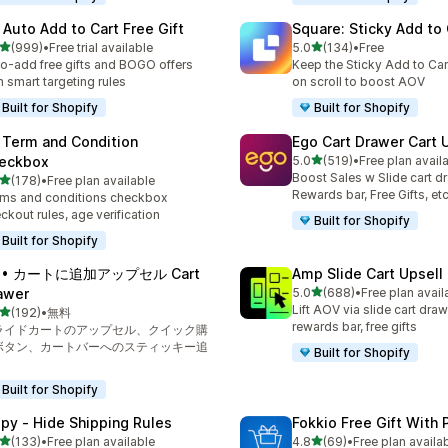
 Auto Add to Cart Free Gift
Square: Sticky Add to 
5つ星中
5つ星中
(999)
•
Free trial available
5.0
(134)
•
Free
計レビュー数：999件
合計レビュー数：134件
o-add free gifts and BOGO offers
Keep the Sticky Add to Cart
h smart targeting rules
on scroll to boost AOV
Built for Shopify
Built for Shopify
 Term and Condition
Ego Cart Drawer Cart 
5つ星中
eckbox
5.0
(519)
•
Free plan avail
合計レビュー数：519件
Boost Sales w Slide cart d
5つ星中
(178)
•
Free plan available
計レビュー数：178件
Rewards bar, Free Gifts, et
ms and conditions checkbox
ckout rules, age verification
Built for Shopify
Built for Shopify
A • カートに追加アップセル Cart
Amp Slide Cart Upsell
5つ星中
awer
5.0
(688)
•
Free plan avail
合計レビュー数：688件
Lift AOV via slide cart draw
5つ星中
(192)
•
無料
計レビュー数：192件
rewards bar, free gifts
ライドカートのアップセル、クイック購
ボタン、カートバーへのスティッキー追
Built for Shopify
Built for Shopify
ipy ‑ Hide Shipping Rules
Fokkio Free Gift With
5つ星中
5つ星中
(133)
•
Free plan available
4.8
(69)
•
Free plan availa