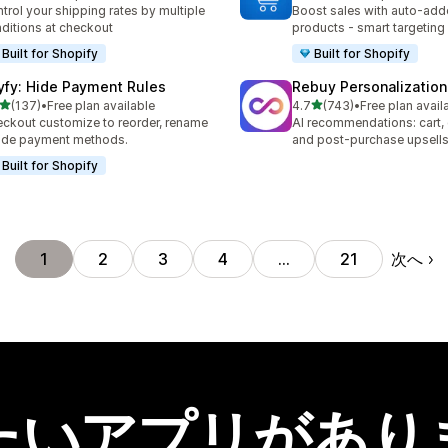
計レビュー数：133件
合計レビュー数：69件
trol your shipping rates by multiple
Boost sales with auto-adde
ditions at checkout
products - smart targeting
Built for Shopify
Built for Shopify
yfy: Hide Payment Rules
Rebuy Personalization
5つ星中
5つ星中
(137)
•
Free plan available
4.7
(743)
•
Free plan avail
計レビュー数：137件
合計レビュー数：743件
ckout customize to reorder, rename
AI recommendations: cart,
ide payment methods.
and post-purchase upsell
Built for Shopify
次へ
1
2
3
4
…
21
たいアプリがあり