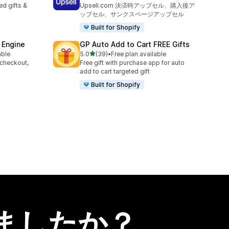
合計レビュー数：2783件
d gifts &
Upsell.com 決済時アップセル、購入後ア
ップセル、サンクスページアップセル
Built for Shopify
 Engine
GP Auto Add to Cart FREE Gifts
5つ星中
able
5.0
(39)
•
Free plan available
合計レビュー数：39件
 checkout,
Free gift with purchase app for auto
s
add to cart targeted gift
Built for Shopify
ましたか？