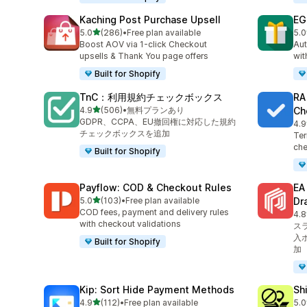
Kaching Post Purchase Upsell
EG
5つ星中
5.0
(286)
•
Free plan available
5.0
合計レビュー数：286件
合
Boost AOV via 1-click Checkout
Aut
upsells & Thank You page offers
wit
Built for Shopify
TnC：利用規約チェックボックス
RA
5つ星中
4.9
(506)
•
無料プランあり
Ch
合計レビュー数：506件
GDPR、CCPA、EU撤回権に対応した規約
4.9
合
チェックボックスを追加
Ter
che
Built for Shopify
Payflow: COD & Checkout Rules
E
5つ星中
5.0
(103)
•
Free plan available
Dr
合計レビュー数：103件
COD fees, payment and delivery rules
4.8
合
with checkout validations
ス
入
Built for Shopify
加
Kip: Sort Hide Payment Methods
Sh
5つ星中
4.9
(112)
•
Free plan available
5.0