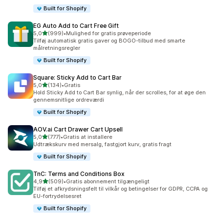
Built for Shopify
EG Auto Add to Cart Free Gift
ud af 5 stjerner
5,0
(999)
•
Mulighed for gratis prøveperiode
999 anmeldelser i alt
Tilføj automatisk gratis gaver og BOGO-tilbud med smarte
målretningsregler
Built for Shopify
Square: Sticky Add to Cart Bar
ud af 5 stjerner
5,0
(134)
•
Gratis
134 anmeldelser i alt
Hold Sticky Add to Cart Bar synlig, når der scrolles, for at øge den
gennemsnitlige ordreværdi
Built for Shopify
AOV.ai Cart Drawer Cart Upsell
ud af 5 stjerner
5,0
(777)
•
Gratis at installere
777 anmeldelser i alt
Udtrækskurv med mersalg, fastgjort kurv, gratis fragt
Built for Shopify
TnC: Terms and Conditions Box
ud af 5 stjerner
4,9
(509)
•
Gratis abonnement tilgængeligt
509 anmeldelser i alt
Tilføj et afkrydsningsfelt til vilkår og betingelser for GDPR, CCPA og
EU-fortrydelsesret
Built for Shopify