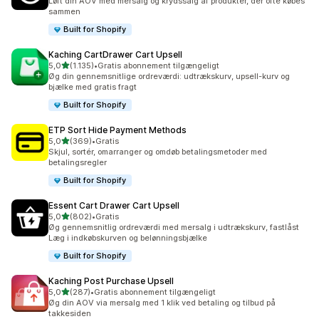
Løft din AOV med mersalg og krydssalg af produkter, der ofte købes
sammen
Built for Shopify
Kaching CartDrawer Cart Upsell
ud af 5 stjerner
5,0
(1.135)
•
Gratis abonnement tilgængeligt
1135 anmeldelser i alt
Øg din gennemsnitlige ordreværdi: udtrækskurv, upsell-kurv og
bjælke med gratis fragt
Built for Shopify
ETP Sort Hide Payment Methods
ud af 5 stjerner
5,0
(369)
•
Gratis
369 anmeldelser i alt
Skjul, sortér, omarranger og omdøb betalingsmetoder med
betalingsregler
Built for Shopify
Essent Cart Drawer Cart Upsell
ud af 5 stjerner
5,0
(802)
•
Gratis
802 anmeldelser i alt
Øg gennemsnitlig ordreværdi med mersalg i udtrækskurv, fastlåst
Læg i indkøbskurven og belønningsbjælke
Built for Shopify
Kaching Post Purchase Upsell
ud af 5 stjerner
5,0
(287)
•
Gratis abonnement tilgængeligt
287 anmeldelser i alt
Øg din AOV via mersalg med 1 klik ved betaling og tilbud på
takkesiden