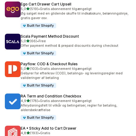
Ego Cart Drawer Cart Upsell
ud af 5 stjerner
5,0
(519)
•
Gratis abonnement tilgængeligt
519 anmeldelser i alt
Øg salget med en glidende skuffe til indkøbskurv, belønningslinje,
gratis gaver osv.
Built for Shopify
Scala Payment Method Discount
ud af 5 stjerner
5,0
(66)
•
Free
66 anmeldelser i alt
Offer payment method & prepaid discounts during checkout
Built for Shopify
Payflow: COD & Checkout Rules
ud af 5 stjerner
5,0
(103)
•
Gratis abonnement tilgængeligt
103 anmeldelser i alt
Gebyrer for efterkrav (COD), betalings- og leveringsregler med
valideringer af betaling
Built for Shopify
RA Term and Condition Checkbox
ud af 5 stjerner
4,9
(178)
•
Gratis abonnement tilgængeligt
178 anmeldelser i alt
Afkrydsningsfelt til vilkår og betingelser, regler for betaling,
aldersbekræftelse
Built for Shopify
EA • Sticky Add to Cart Drawer
ud af 5 stjerner
4,8
(193)
•
Gratis
193 anmeldelser i alt