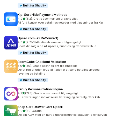
Built for Shopify
Kip: Sort Hide Payment Methods
ud af 5 stjerner
4,9
(112)
•
Gratis abonnement tilgængeligt
112 anmeldelser i alt
Få fuld kontrol over betalingsmetoder med tilpasninger fra Kip.
Built for Shopify
Upsell.com (ex ReConvert)
ud af 5 stjerner
4,8
(2.783)
•
Gratis abonnement tilgængeligt
2783 anmeldelser i alt
Boost dit salg med AI-upsells, bundles og efterkøbstilbud
Built for Shopify
BoomGate: Checkout Validation
ud af 5 stjerner
5,0
(39)
•
Gratis abonnement tilgængeligt
39 anmeldelser i alt
Opret regler uden brug af kode for at styre betalingsproces,
levering og betaling
Built for Shopify
Rebuy Personalization Engine
ud af 5 stjerner
4,7
(743)
•
Gratis abonnement tilgængeligt
743 anmeldelser i alt
AI-anbefalinger: indkøbskurv, betaling og mersalg efter køb
Snap Cart Drawer Cart Upsell
ud af 5 stjerner
4,9
(59)
•
Gratis
59 anmeldelser i alt
Øg din AOV med en hurtig udtrækskurv og statuslinje for kurven