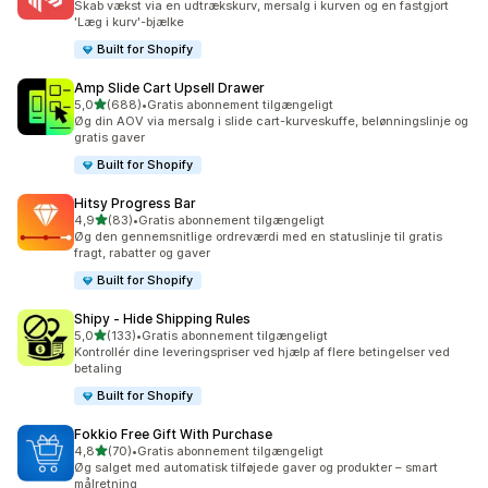
Skab vækst via en udtrækskurv, mersalg i kurven og en fastgjort
'Læg i kurv'-bjælke
Built for Shopify
Amp Slide Cart Upsell Drawer
ud af 5 stjerner
5,0
(688)
•
Gratis abonnement tilgængeligt
688 anmeldelser i alt
Øg din AOV via mersalg i slide cart-kurveskuffe, belønningslinje og
gratis gaver
Built for Shopify
Hitsy Progress Bar
ud af 5 stjerner
4,9
(83)
•
Gratis abonnement tilgængeligt
83 anmeldelser i alt
Øg den gennemsnitlige ordreværdi med en statuslinje til gratis
fragt, rabatter og gaver
Built for Shopify
Shipy ‑ Hide Shipping Rules
ud af 5 stjerner
5,0
(133)
•
Gratis abonnement tilgængeligt
133 anmeldelser i alt
Kontrollér dine leveringspriser ved hjælp af flere betingelser ved
betaling
Built for Shopify
Fokkio Free Gift With Purchase
ud af 5 stjerner
4,8
(70)
•
Gratis abonnement tilgængeligt
70 anmeldelser i alt
Øg salget med automatisk tilføjede gaver og produkter – smart
målretning