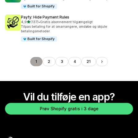
Built for Shopify
Payfy: Hide Payment Rules
ud af 5 stjerner
4,9
(137)
•
Gratis abonnement tilgængeligt
137 anmeldelser i alt
Tilpas betaling for at omarrangere, omdøbe og skjule
betalingsmetoder.
Built for Shopify
1
2
3
4
21
Vil du tilføje en app?
Prøv Shopify gratis i 3 dage