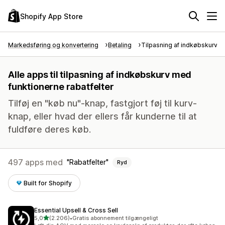
Shopify App Store
Markedsføring og konvertering
Betaling
Tilpasning af indkøbskurv
Alle apps til tilpasning af indkøbskurv med
funktionerne rabatfelter
Tilføj en "køb nu"-knap, fastgjort føj til kurv-
knap, eller hvad der ellers får kunderne til at
fuldføre deres køb.
497 apps med
Rabatfelter
Ryd
Built for Shopify
Essential Upsell & Cross Sell
ud af 5 stjerner
5,0
(2.206)
•
Gratis abonnement tilgængeligt
2206 anmeldelser i alt