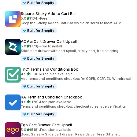
Built for Shopify
Square: Sticky Add to Cart Bar
별 5개 중
5.0
(134)
•
Free
총 리뷰 134개
Keep the Sticky Add to Cart Bar visible on scroll to boost AOV
Built for Shopify
AOV.ai Cart Drawer Cart Upsell
별 5개 중
5.0
(773)
•
Free to install
총 리뷰 773개
Slide cart drawer with cart upsell, sticky cart, free shipping
Built for Shopify
TnC: Terms and Conditions Box
별 5개 중
4.9
(506)
•
Free plan available
총 리뷰 506개
Add terms and conditions checkbox for GDPR, CCPA EU Withdrawal
Built for Shopify
RA Term and Condition Checkbox
별 5개 중
4.9
(178)
•
Free plan available
총 리뷰 178개
Terms and conditions checkbox checkout rules, age verification
Built for Shopify
Ego Cart Drawer Cart Upsell
별 5개 중
5.0
(516)
•
Free plan available
총 리뷰 516개
Boost Sales w Slide cart drawer, Rewards bar, Free Gifts, etc