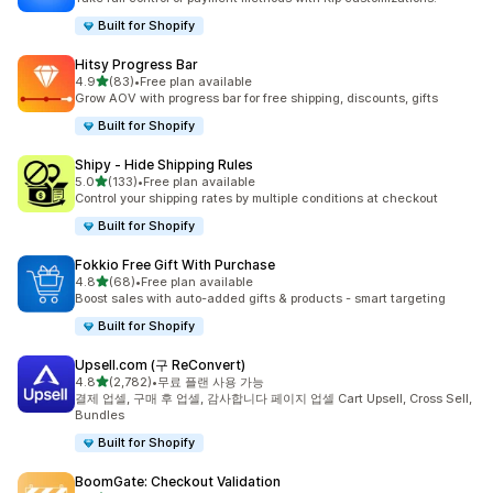
Built for Shopify
Hitsy Progress Bar
별 5개 중
4.9
(83)
•
Free plan available
총 리뷰 83개
Grow AOV with progress bar for free shipping, discounts, gifts
Built for Shopify
Shipy ‑ Hide Shipping Rules
별 5개 중
5.0
(133)
•
Free plan available
총 리뷰 133개
Control your shipping rates by multiple conditions at checkout
Built for Shopify
Fokkio Free Gift With Purchase
별 5개 중
4.8
(68)
•
Free plan available
총 리뷰 68개
Boost sales with auto-added gifts & products - smart targeting
Built for Shopify
Upsell.com (구 ReConvert)
별 5개 중
4.8
(2,782)
•
무료 플랜 사용 가능
총 리뷰 2782개
결제 업셀, 구매 후 업셀, 감사합니다 페이지 업셀 Cart Upsell, Cross Sell,
Bundles
Built for Shopify
BoomGate: Checkout Validation