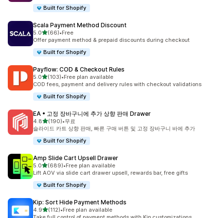
Built for Shopify
Scala Payment Method Discount
별 5개 중
5.0
(66)
•
Free
총 리뷰 66개
Offer payment method & prepaid discounts during checkout
Built for Shopify
Payflow: COD & Checkout Rules
별 5개 중
5.0
(103)
•
Free plan available
총 리뷰 103개
COD fees, payment and delivery rules with checkout validations
Built for Shopify
EA • 고정 장바구니에 추가 상향 판매 Drawer
별 5개 중
4.8
(190)
•
무료
총 리뷰 190개
슬라이드 카트 상향 판매, 빠른 구매 버튼 및 고정 장바구니 바에 추가
Built for Shopify
Amp Slide Cart Upsell Drawer
별 5개 중
5.0
(689)
•
Free plan available
총 리뷰 689개
Lift AOV via slide cart drawer upsell, rewards bar, free gifts
Built for Shopify
Kip: Sort Hide Payment Methods
별 5개 중
4.9
(112)
•
Free plan available
총 리뷰 112개
Take full control of payment methods with Kip customizations.