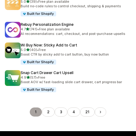
별 5개 중
5.0
(39)
•
Free plan available
총 리뷰 39개
Build no-code rules to control checkout, shipping & payments
Built for Shopify
Rebuy Personalization Engine
별 5개 중
4.7
(741)
•
Free plan available
총 리뷰 741개
AI recommendations: cart, checkout, and post-purchase upsells
Wi Buy Now: Sticky Add to Cart
별 5개 중
5.0
(40)
•
Free
총 리뷰 40개
Boost CTR by sticky add to cart button, buy now button
Built for Shopify
Snap Cart Drawer Cart Upsell
별 5개 중
4.9
(57)
•
Free
총 리뷰 57개
Boost AOV w/ fast-loading slide cart drawer, cart progress bar
Built for Shopify
1
2
3
4
21