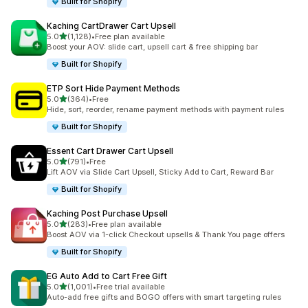
Built for Shopify
Kaching CartDrawer Cart Upsell
별 5개 중
5.0
(1,128)
•
Free plan available
총 리뷰 1128개
Boost your AOV: slide cart, upsell cart & free shipping bar
Built for Shopify
ETP Sort Hide Payment Methods
별 5개 중
5.0
(364)
•
Free
총 리뷰 364개
Hide, sort, reorder, rename payment methods with payment rules
Built for Shopify
Essent Cart Drawer Cart Upsell
별 5개 중
5.0
(791)
•
Free
총 리뷰 791개
Lift AOV via Slide Cart Upsell, Sticky Add to Cart, Reward Bar
Built for Shopify
Kaching Post Purchase Upsell
별 5개 중
5.0
(283)
•
Free plan available
총 리뷰 283개
Boost AOV via 1-click Checkout upsells & Thank You page offers
Built for Shopify
EG Auto Add to Cart Free Gift
별 5개 중
5.0
(1,001)
•
Free trial available
총 리뷰 1001개
Auto-add free gifts and BOGO offers with smart targeting rules