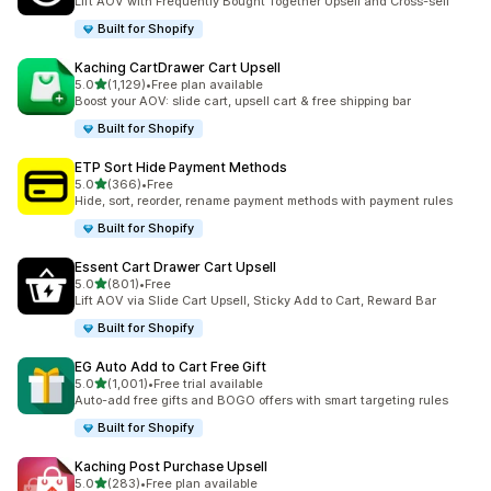
Lift AOV with Frequently Bought Together Upsell and Cross-sell
Built for Shopify
Kaching CartDrawer Cart Upsell
5つ星中
5.0
(1,129)
•
Free plan available
合計レビュー数：1129件
Boost your AOV: slide cart, upsell cart & free shipping bar
Built for Shopify
ETP Sort Hide Payment Methods
5つ星中
5.0
(366)
•
Free
合計レビュー数：366件
Hide, sort, reorder, rename payment methods with payment rules
Built for Shopify
Essent Cart Drawer Cart Upsell
5つ星中
5.0
(801)
•
Free
合計レビュー数：801件
Lift AOV via Slide Cart Upsell, Sticky Add to Cart, Reward Bar
Built for Shopify
EG Auto Add to Cart Free Gift
5つ星中
5.0
(1,001)
•
Free trial available
合計レビュー数：1001件
Auto-add free gifts and BOGO offers with smart targeting rules
Built for Shopify
Kaching Post Purchase Upsell
5つ星中
5.0
(283)
•
Free plan available
合計レビュー数：283件