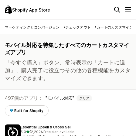
Shopify App Store
マーケティングとコンバージョン
チェックアウト
カートのカスタマイズ
モバイル対応を特集したすべてのカートカスタマイ
ズアプリ
「今すぐ購入」ボタン、常時表示の「カートに追
加」、購入完了に役立つその他の各種機能をカスタ
マイズできます。
497個のアプリ：
モバイル対応
クリア
Built for Shopify
Essential Upsell & Cross Sell
5つ星中
5.0
(2,202)
•
Free plan available
合計レビュー数：2202件