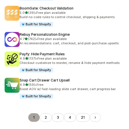
BoomGate: Checkout Validation
5つ星中
5.0
(39)
•
Free plan available
合計レビュー数：39件
Build no-code rules to control checkout, shipping & payments
Built for Shopify
Rebuy Personalization Engine
5つ星中
4.7
(742)
•
Free plan available
合計レビュー数：742件
AI recommendations: cart, checkout, and post-purchase upsells
Payfy: Hide Payment Rules
5つ星中
4.9
(137)
•
Free plan available
合計レビュー数：137件
Checkout customize to reorder, rename & hide payment methods.
Built for Shopify
Snap Cart Drawer Cart Upsell
5つ星中
4.9
(59)
•
Free
合計レビュー数：59件
Boost AOV w/ fast-loading slide cart drawer, cart progress bar
Built for Shopify
1
2
3
4
21