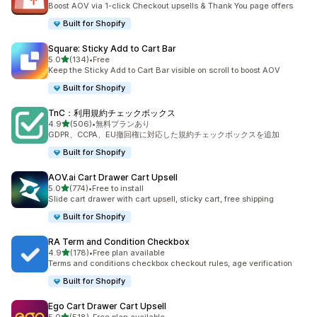
Boost AOV via 1-click Checkout upsells & Thank You page offers
Built for Shopify
Square: Sticky Add to Cart Bar
5つ星中
5.0
(134)
•
Free
合計レビュー数：134件
Keep the Sticky Add to Cart Bar visible on scroll to boost AOV
Built for Shopify
TnC：利用規約チェックボックス
5つ星中
4.9
(506)
•
無料プランあり
合計レビュー数：506件
GDPR、CCPA、EU撤回権に対応した規約チェックボックスを追加
Built for Shopify
AOV.ai Cart Drawer Cart Upsell
5つ星中
5.0
(774)
•
Free to install
合計レビュー数：774件
Slide cart drawer with cart upsell, sticky cart, free shipping
Built for Shopify
RA Term and Condition Checkbox
5つ星中
4.9
(178)
•
Free plan available
合計レビュー数：178件
Terms and conditions checkbox checkout rules, age verification
Built for Shopify
Ego Cart Drawer Cart Upsell
5つ星中