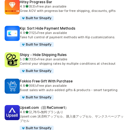
Hitsy Progress Bar
5つ星中
4.9
(83)
•
Free plan available
合計レビュー数：83件
Grow AOV with progress bar for free shipping, discounts, gifts
Built for Shopify
Kip: Sort Hide Payment Methods
5つ星中
4.9
(112)
•
Free plan available
合計レビュー数：112件
Take full control of payment methods with Kip customizations.
Built for Shopify
Shipy ‑ Hide Shipping Rules
5つ星中
5.0
(133)
•
Free plan available
合計レビュー数：133件
Control your shipping rates by multiple conditions at checkout
Built for Shopify
Fokkio Free Gift With Purchase
5つ星中
4.8
(68)
•
Free plan available
合計レビュー数：68件
Boost sales with auto-added gifts & products - smart targeting
Built for Shopify
Upsell.com（旧 ReConvert）
5つ星中
4.8
(2,781)
•
無料プランあり
合計レビュー数：2781件
Upsell.com 決済時アップセル、購入後アップセル、サンクスページアッ
プセル
Built for Shopify