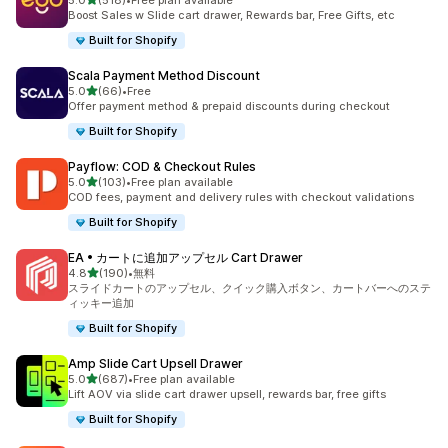
5.0
(518)
•
Free plan available
合計レビュー数：518件
Boost Sales w Slide cart drawer, Rewards bar, Free Gifts, etc
Built for Shopify
Scala Payment Method Discount
5つ星中
5.0
(66)
•
Free
合計レビュー数：66件
Offer payment method & prepaid discounts during checkout
Built for Shopify
Payflow: COD & Checkout Rules
5つ星中
5.0
(103)
•
Free plan available
合計レビュー数：103件
COD fees, payment and delivery rules with checkout validations
Built for Shopify
EA • カートに追加アップセル Cart Drawer
5つ星中
4.8
(190)
•
無料
合計レビュー数：190件
スライドカートのアップセル、クイック購入ボタン、カートバーへのステ
ィッキー追加
Built for Shopify
Amp Slide Cart Upsell Drawer
5つ星中
5.0
(687)
•
Free plan available
合計レビュー数：687件
Lift AOV via slide cart drawer upsell, rewards bar, free gifts
Built for Shopify