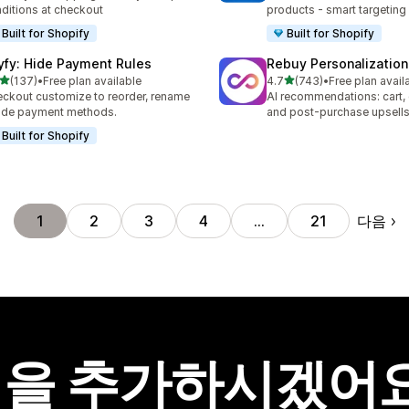
ditions at checkout
products - smart targeting
Built for Shopify
Built for Shopify
yfy: Hide Payment Rules
Rebuy Personalization
별 5개 중
별 5개 중
(137)
•
Free plan available
4.7
(743)
•
Free plan avail
리뷰 137개
총 리뷰 743개
ckout customize to reorder, rename
AI recommendations: cart,
ide payment methods.
and post-purchase upsell
Built for Shopify
다음
1
2
3
4
…
21
을 추가하시겠어