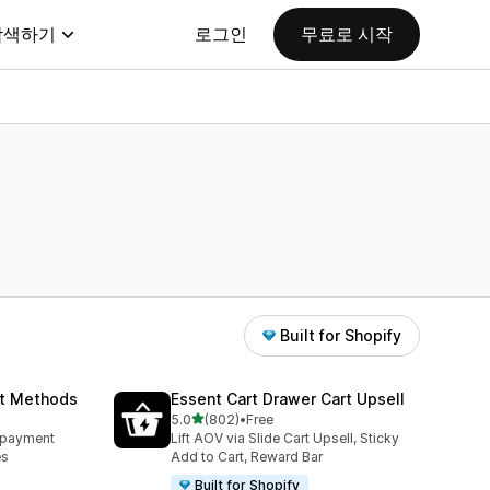
탐색하기
로그인
무료로 시작
Built for Shopify
nt Methods
Essent Cart Drawer Cart Upsell
별 5개 중
5.0
(802)
•
Free
총 리뷰 802개
e payment
Lift AOV via Slide Cart Upsell, Sticky
es
Add to Cart, Reward Bar
Built for Shopify