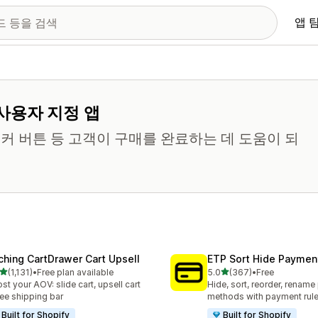
앱 
사용자 지정 앱
티커 버튼 등 고객이 구매를 완료하는 데 도움이 되
ching CartDrawer Cart Upsell
ETP Sort Hide Payme
별 5개 중
별 5개 중
(1,131)
•
Free plan available
5.0
(367)
•
Free
리뷰 1131개
총 리뷰 367개
st your AOV: slide cart, upsell cart
Hide, sort, reorder, renam
ree shipping bar
methods with payment rul
Built for Shopify
Built for Shopify