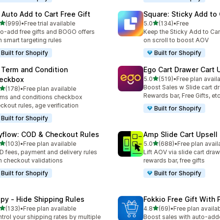
 Auto Add to Cart Free Gift
Square: Sticky Add to 
별 5개 중
별 5개 중
(999)
•
Free trial available
5.0
(134)
•
Free
리뷰 999개
총 리뷰 134개
o-add free gifts and BOGO offers
Keep the Sticky Add to Cart
h smart targeting rules
on scroll to boost AOV
Built for Shopify
Built for Shopify
 Term and Condition
Ego Cart Drawer Cart 
별 5개 중
eckbox
5.0
(519)
•
Free plan avail
총 리뷰 519개
Boost Sales w Slide cart d
별 5개 중
(178)
•
Free plan available
리뷰 178개
Rewards bar, Free Gifts, et
ms and conditions checkbox
ckout rules, age verification
Built for Shopify
Built for Shopify
yflow: COD & Checkout Rules
Amp Slide Cart Upsell
별 5개 중
별 5개 중
(103)
•
Free plan available
5.0
(688)
•
Free plan avail
리뷰 103개
총 리뷰 688개
 fees, payment and delivery rules
Lift AOV via slide cart draw
h checkout validations
rewards bar, free gifts
Built for Shopify
Built for Shopify
ipy ‑ Hide Shipping Rules
Fokkio Free Gift With
별 5개 중
별 5개 중
(133)
•
Free plan available
4.8
(69)
•
Free plan availa
리뷰 133개
총 리뷰 69개
trol your shipping rates by multiple
Boost sales with auto-adde