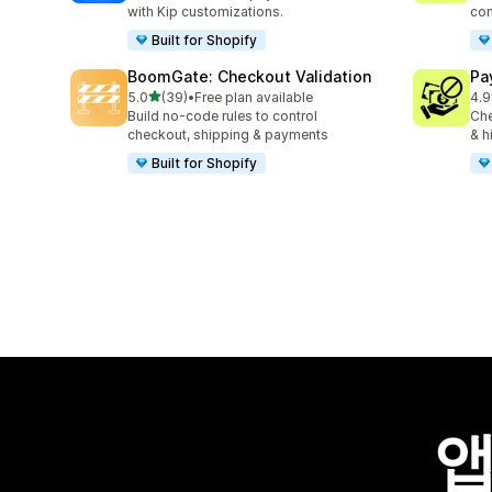
with Kip customizations.
con
Built for Shopify
BoomGate: Checkout Validation
Pa
별 5개 중
5.0
(39)
•
Free plan available
4.9
총 리뷰 39개
총 
Build no-code rules to control
Che
checkout, shipping & payments
& h
Built for Shopify
앱