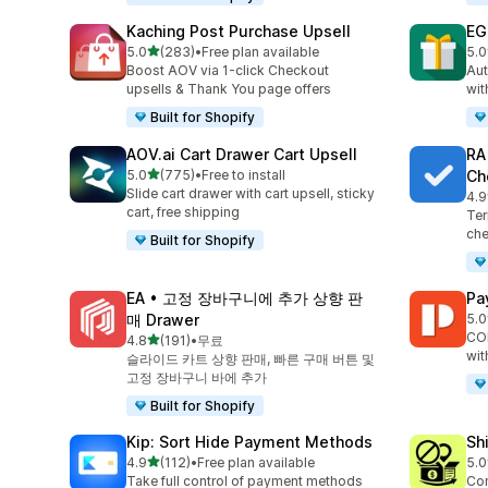
Kaching Post Purchase Upsell
EG
별 5개 중
5.0
(283)
•
Free plan available
5.0
총 리뷰 283개
총 
Boost AOV via 1-click Checkout
Aut
upsells & Thank You page offers
wit
Built for Shopify
AOV.ai Cart Drawer Cart Upsell
RA
별 5개 중
5.0
(775)
•
Free to install
Ch
총 리뷰 775개
Slide cart drawer with cart upsell, sticky
4.9
총 
cart, free shipping
Ter
che
Built for Shopify
EA • 고정 장바구니에 추가 상향 판
Pa
매 Drawer
5.0
총 
COD
별 5개 중
4.8
(191)
•
무료
총 리뷰 191개
wit
슬라이드 카트 상향 판매, 빠른 구매 버튼 및
고정 장바구니 바에 추가
Built for Shopify
Kip: Sort Hide Payment Methods
Sh
별 5개 중
4.9
(112)
•
Free plan available
5.0
총 리뷰 112개
총 
Take full control of payment methods
Con