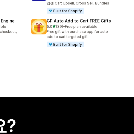
업셀 Cart Upsell, Cross Sell, Bundles
Built for Shopify
 Engine
GP Auto Add to Cart FREE Gifts
별 5개 중
able
5.0
(39)
•
Free plan available
총 리뷰 39개
 checkout,
Free gift with purchase app for auto
s
add to cart targeted gift
Built for Shopify
요?