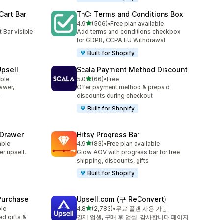
Cart Bar
TnC: Terms and Conditions Box
별 5개 중
4.9
(506)
•
Free plan available
총 리뷰 506개
 Bar visible
Add terms and conditions checkbox
for GDPR, CCPA EU Withdrawal
Built for Shopify
Upsell
Scala Payment Method Discount
별 5개 중
able
5.0
(66)
•
Free
총 리뷰 66개
rawer,
Offer payment method & prepaid
c
discounts during checkout
Built for Shopify
 Drawer
Hitsy Progress Bar
별 5개 중
able
4.9
(83)
•
Free plan available
총 리뷰 83개
er upsell,
Grow AOV with progress bar for free
shipping, discounts, gifts
Built for Shopify
 Purchase
Upsell.com (구 ReConvert)
별 5개 중
ble
4.8
(2,783)
•
무료 플랜 사용 가능
총 리뷰 2783개
d gifts &
결제 업셀, 구매 후 업셀, 감사합니다 페이지