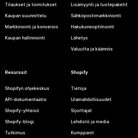
Tilaukset ja toimitukset
Lisämyynti ja tuotepaketit
Kaupan suunnittelu
Sähköpostimarkkinointi
Markkinointi ja konversio
Hakukoneoptimointi
Kaupan hallinnointi
Lähetys
Valuutta ja käännös
Resurssit
Shopify
Shopifyn ohjekeskus
Tietoja
API-dokumentaatio
Uramahdollisuudet
Shopify-yhteisö
Sijoittajat
Shopify-blogi
Lehdistö ja media
Tutkimus
Kumppanit