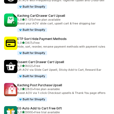
Lift AOV with Frequently Bought Together Upsell and Cross-sell
Built for Shopify
Kaching CartDrawer Cart Upsell
/ 5 tähteä
5,0
(1 131)
•
Free plan available
1131 arvostelua yhteensä
Boost your AOV: slide cart, upsell cart & free shipping bar
Built for Shopify
ETP Sort Hide Payment Methods
/ 5 tähteä
5,0
(367)
•
Free
367 arvostelua yhteensä
Hide, sort, reorder, rename payment methods with payment rules
Built for Shopify
Essent Cart Drawer Cart Upsell
/ 5 tähteä
5,0
(802)
•
Free
802 arvostelua yhteensä
Lift AOV via Slide Cart Upsell, Sticky Add to Cart, Reward Bar
Built for Shopify
Kaching Post Purchase Upsell
/ 5 tähteä
5,0
(283)
•
Free plan available
283 arvostelua yhteensä
Boost AOV via 1-click Checkout upsells & Thank You page offers
Built for Shopify
EG Auto Add to Cart Free Gift
/ 5 tähteä
5,0
(999)
•
Free trial available
999 arvostelua yhteensä