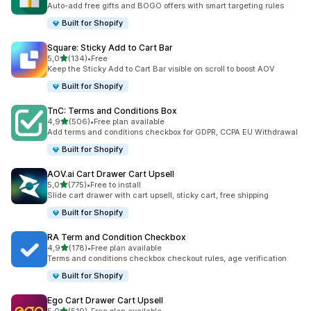
Auto-add free gifts and BOGO offers with smart targeting rules
Built for Shopify
Square: Sticky Add to Cart Bar
/ 5 tähteä
5,0
(134)
•
Free
134 arvostelua yhteensä
Keep the Sticky Add to Cart Bar visible on scroll to boost AOV
Built for Shopify
TnC: Terms and Conditions Box
/ 5 tähteä
4,9
(506)
•
Free plan available
506 arvostelua yhteensä
Add terms and conditions checkbox for GDPR, CCPA EU Withdrawal
Built for Shopify
AOV.ai Cart Drawer Cart Upsell
/ 5 tähteä
5,0
(775)
•
Free to install
775 arvostelua yhteensä
Slide cart drawer with cart upsell, sticky cart, free shipping
Built for Shopify
RA Term and Condition Checkbox
/ 5 tähteä
4,9
(178)
•
Free plan available
178 arvostelua yhteensä
Terms and conditions checkbox checkout rules, age verification
Built for Shopify
Ego Cart Drawer Cart Upsell
/ 5 tähteä