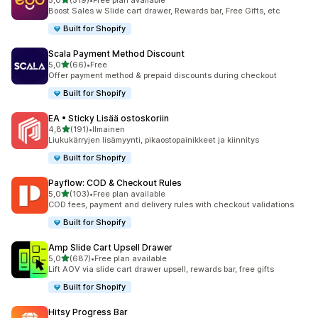
5,0
(519)
•
Free plan available
519 arvostelua yhteensä
Boost Sales w Slide cart drawer, Rewards bar, Free Gifts, etc
Built for Shopify
Scala Payment Method Discount
/ 5 tähteä
5,0
(66)
•
Free
66 arvostelua yhteensä
Offer payment method & prepaid discounts during checkout
Built for Shopify
EA • Sticky Lisää ostoskoriin
/ 5 tähteä
4,8
(191)
•
Ilmainen
191 arvostelua yhteensä
Liukukärryjen lisämyynti, pikaostopainikkeet ja kiinnitys
Built for Shopify
Payflow: COD & Checkout Rules
/ 5 tähteä
5,0
(103)
•
Free plan available
103 arvostelua yhteensä
COD fees, payment and delivery rules with checkout validations
Built for Shopify
Amp Slide Cart Upsell Drawer
/ 5 tähteä
5,0
(687)
•
Free plan available
687 arvostelua yhteensä
Lift AOV via slide cart drawer upsell, rewards bar, free gifts
Built for Shopify
Hitsy Progress Bar