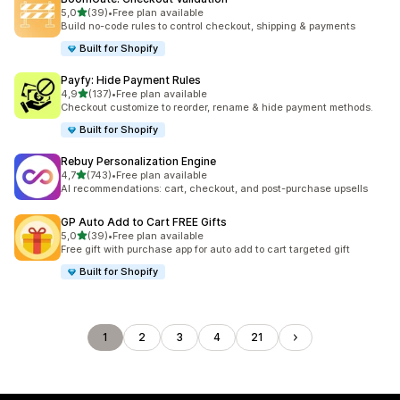
/ 5 tähteä
5,0
(39)
•
Free plan available
39 arvostelua yhteensä
Build no-code rules to control checkout, shipping & payments
Built for Shopify
Payfy: Hide Payment Rules
/ 5 tähteä
4,9
(137)
•
Free plan available
137 arvostelua yhteensä
Checkout customize to reorder, rename & hide payment methods.
Built for Shopify
Rebuy Personalization Engine
/ 5 tähteä
4,7
(743)
•
Free plan available
743 arvostelua yhteensä
AI recommendations: cart, checkout, and post-purchase upsells
GP Auto Add to Cart FREE Gifts
/ 5 tähteä
5,0
(39)
•
Free plan available
39 arvostelua yhteensä
Free gift with purchase app for auto add to cart targeted gift
Built for Shopify
1
2
3
4
21