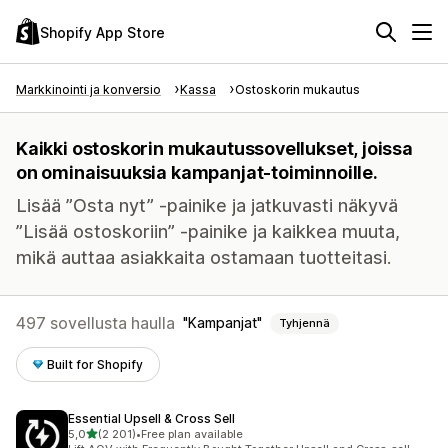
Shopify App Store
Markkinointi ja konversio
Kassa
Ostoskorin mukautus
Kaikki ostoskorin mukautussovellukset, joissa
on ominaisuuksia kampanjat-toiminnoille.
Lisää ”Osta nyt” -painike ja jatkuvasti näkyvä
”Lisää ostoskoriin” -painike ja kaikkea muuta,
mikä auttaa asiakkaita ostamaan tuotteitasi.
497 sovellusta haulla
Kampanjat
Tyhjennä
Built for Shopify
Essential Upsell & Cross Sell
/ 5 tähteä
5,0
(2 201)
•
Free plan available
2201 arvostelua yhteensä