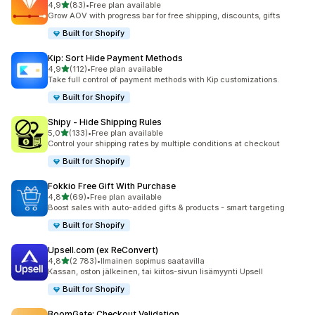
/ 5 tähteä
4,9
(83)
•
Free plan available
83 arvostelua yhteensä
Grow AOV with progress bar for free shipping, discounts, gifts
Built for Shopify
Kip: Sort Hide Payment Methods
/ 5 tähteä
4,9
(112)
•
Free plan available
112 arvostelua yhteensä
Take full control of payment methods with Kip customizations.
Built for Shopify
Shipy ‑ Hide Shipping Rules
/ 5 tähteä
5,0
(133)
•
Free plan available
133 arvostelua yhteensä
Control your shipping rates by multiple conditions at checkout
Built for Shopify
Fokkio Free Gift With Purchase
/ 5 tähteä
4,8
(69)
•
Free plan available
69 arvostelua yhteensä
Boost sales with auto-added gifts & products - smart targeting
Built for Shopify
Upsell.com (ex ReConvert)
/ 5 tähteä
4,8
(2 783)
•
Ilmainen sopimus saatavilla
2783 arvostelua yhteensä
Kassan, oston jälkeinen, tai kiitos-sivun lisämyynti Upsell
Built for Shopify
BoomGate: Checkout Validation