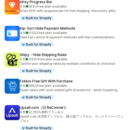
Hitsy Progress Bar
5つ星中
4.9
(83)
•
Free plan available
合計レビュー数：83件
Grow AOV with progress bar for free shipping, discounts, gifts
Built for Shopify
Kip: Sort Hide Payment Methods
5つ星中
4.9
(112)
•
Free plan available
合計レビュー数：112件
Take full control of payment methods with Kip customizations.
Built for Shopify
Shipy ‑ Hide Shipping Rules
5つ星中
5.0
(133)
•
Free plan available
合計レビュー数：133件
Control your shipping rates by multiple conditions at checkout
Built for Shopify
Fokkio Free Gift With Purchase
5つ星中
4.8
(68)
•
Free plan available
合計レビュー数：68件
Boost sales with auto-added gifts & products - smart targeting
Built for Shopify
Upsell.com（旧 ReConvert）
5つ星中
4.8
(2,782)
•
無料プランあり
合計レビュー数：2782件
Upsell.com 決済時アップセル、購入後アップセル、サンクスページアッ
プセル
Built for Shopify