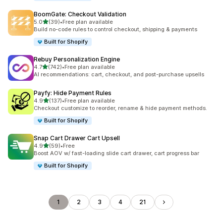
BoomGate: Checkout Validation
5つ星中
5.0
(39)
•
Free plan available
合計レビュー数：39件
Build no-code rules to control checkout, shipping & payments
Built for Shopify
Rebuy Personalization Engine
5つ星中
4.7
(742)
•
Free plan available
合計レビュー数：742件
AI recommendations: cart, checkout, and post-purchase upsells
Payfy: Hide Payment Rules
5つ星中
4.9
(137)
•
Free plan available
合計レビュー数：137件
Checkout customize to reorder, rename & hide payment methods.
Built for Shopify
Snap Cart Drawer Cart Upsell
5つ星中
4.9
(59)
•
Free
合計レビュー数：59件
Boost AOV w/ fast-loading slide cart drawer, cart progress bar
Built for Shopify
1
2
3
4
21