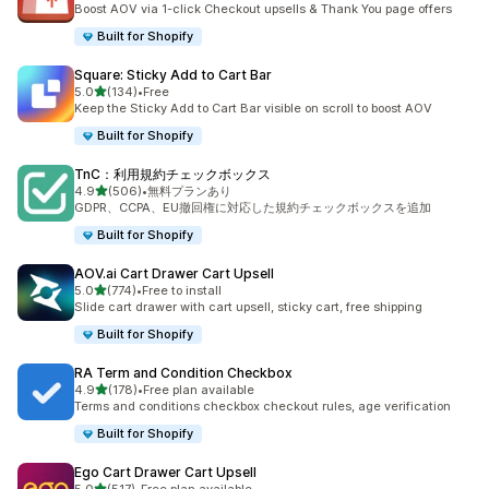
Boost AOV via 1-click Checkout upsells & Thank You page offers
Built for Shopify
Square: Sticky Add to Cart Bar
5つ星中
5.0
(134)
•
Free
合計レビュー数：134件
Keep the Sticky Add to Cart Bar visible on scroll to boost AOV
Built for Shopify
TnC：利用規約チェックボックス
5つ星中
4.9
(506)
•
無料プランあり
合計レビュー数：506件
GDPR、CCPA、EU撤回権に対応した規約チェックボックスを追加
Built for Shopify
AOV.ai Cart Drawer Cart Upsell
5つ星中
5.0
(774)
•
Free to install
合計レビュー数：774件
Slide cart drawer with cart upsell, sticky cart, free shipping
Built for Shopify
RA Term and Condition Checkbox
5つ星中
4.9
(178)
•
Free plan available
合計レビュー数：178件
Terms and conditions checkbox checkout rules, age verification
Built for Shopify
Ego Cart Drawer Cart Upsell
5つ星中