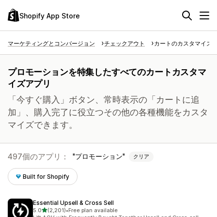
Shopify App Store
マーケティングとコンバージョン
チェックアウト
カートのカスタマイズ
プロモーションを特集したすべてのカートカスタマ
イズアプリ
「今すぐ購入」ボタン、常時表示の「カートに追
加」、購入完了に役立つその他の各種機能をカスタ
マイズできます。
497個のアプリ：
プロモーション
クリア
Built for Shopify
Essential Upsell & Cross Sell
5つ星中
5.0
(2,201)
•
Free plan available
合計レビュー数：2201件