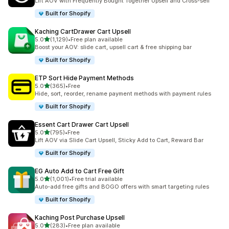
Lift AOV with Frequently Bought Together Upsell and Cross-sell
Built for Shopify
Kaching CartDrawer Cart Upsell
5つ星中
5.0
(1,129)
•
Free plan available
合計レビュー数：1129件
Boost your AOV: slide cart, upsell cart & free shipping bar
Built for Shopify
ETP Sort Hide Payment Methods
5つ星中
5.0
(365)
•
Free
合計レビュー数：365件
Hide, sort, reorder, rename payment methods with payment rules
Built for Shopify
Essent Cart Drawer Cart Upsell
5つ星中
5.0
(795)
•
Free
合計レビュー数：795件
Lift AOV via Slide Cart Upsell, Sticky Add to Cart, Reward Bar
Built for Shopify
EG Auto Add to Cart Free Gift
5つ星中
5.0
(1,001)
•
Free trial available
合計レビュー数：1001件
Auto-add free gifts and BOGO offers with smart targeting rules
Built for Shopify
Kaching Post Purchase Upsell
5つ星中
5.0
(283)
•
Free plan available
合計レビュー数：283件