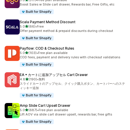
5.0
(517)
•
Free plan available
合計レビュー数：517件
Boost Sales w Slide cart drawer, Rewards bar, Free Gifts, etc
Built for Shopify
Scala Payment Method Discount
5つ星中
5.0
(66)
•
Free
合計レビュー数：66件
Offer payment method & prepaid discounts during checkout
Built for Shopify
Payflow: COD & Checkout Rules
5つ星中
5.0
(103)
•
Free plan available
合計レビュー数：103件
COD fees, payment and delivery rules with checkout validations
Built for Shopify
EA • カートに追加アップセル Cart Drawer
5つ星中
4.8
(190)
•
無料
合計レビュー数：190件
スライドカートのアップセル、クイック購入ボタン、カートバーへのステ
ィッキー追加
Built for Shopify
Amp Slide Cart Upsell Drawer
5つ星中
5.0
(687)
•
Free plan available
合計レビュー数：687件
Lift AOV via slide cart drawer upsell, rewards bar, free gifts
Built for Shopify