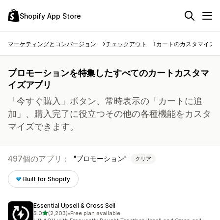
Shopify App Store
マーケティングとコンバージョン
チェックアウト
カートのカスタマイズ
プロモーションを特集したすべてのカートカスタマ
イズアプリ
「今すぐ購入」ボタン、常時表示の「カートに追
加」、購入完了に役立つその他の各種機能をカスタ
マイズできます。
497個のアプリ：
プロモーション
クリア
Built for Shopify
Essential Upsell & Cross Sell
5つ星中
5.0
(2,203)
•
Free plan available
合計レビュー数：2203件