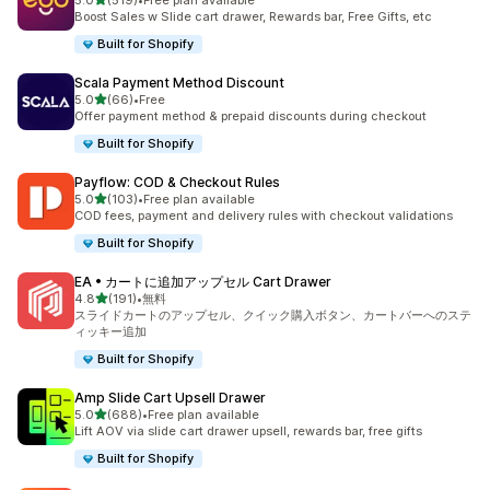
5.0
(519)
•
Free plan available
合計レビュー数：519件
Boost Sales w Slide cart drawer, Rewards bar, Free Gifts, etc
Built for Shopify
Scala Payment Method Discount
5つ星中
5.0
(66)
•
Free
合計レビュー数：66件
Offer payment method & prepaid discounts during checkout
Built for Shopify
Payflow: COD & Checkout Rules
5つ星中
5.0
(103)
•
Free plan available
合計レビュー数：103件
COD fees, payment and delivery rules with checkout validations
Built for Shopify
EA • カートに追加アップセル Cart Drawer
5つ星中
4.8
(191)
•
無料
合計レビュー数：191件
スライドカートのアップセル、クイック購入ボタン、カートバーへのステ
ィッキー追加
Built for Shopify
Amp Slide Cart Upsell Drawer
5つ星中
5.0
(688)
•
Free plan available
合計レビュー数：688件
Lift AOV via slide cart drawer upsell, rewards bar, free gifts
Built for Shopify