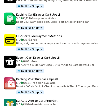
Lift AOV with Frequently Bought Together Upsell and Cross-sell
Built for Shopify
Kaching CartDrawer Cart Upsell
5つ星中
5.0
(1,131)
•
Free plan available
合計レビュー数：1131件
Boost your AOV: slide cart, upsell cart & free shipping bar
Built for Shopify
ETP Sort Hide Payment Methods
5つ星中
5.0
(367)
•
Free
合計レビュー数：367件
Hide, sort, reorder, rename payment methods with payment rules
Built for Shopify
Essent Cart Drawer Cart Upsell
5つ星中
5.0
(802)
•
Free
合計レビュー数：802件
Lift AOV via Slide Cart Upsell, Sticky Add to Cart, Reward Bar
Built for Shopify
Kaching Post Purchase Upsell
5つ星中
5.0
(283)
•
Free plan available
合計レビュー数：283件
Boost AOV via 1-click Checkout upsells & Thank You page offers
Built for Shopify
EG Auto Add to Cart Free Gift
5つ星中
5.0
(999)
•
Free trial available
合計レビュー数：999件