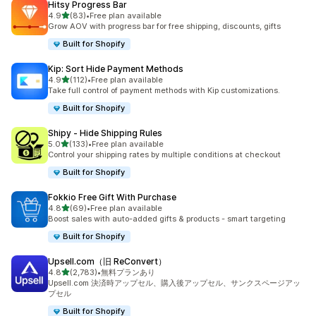
Hitsy Progress Bar
5つ星中
4.9
(83)
•
Free plan available
合計レビュー数：83件
Grow AOV with progress bar for free shipping, discounts, gifts
Built for Shopify
Kip: Sort Hide Payment Methods
5つ星中
4.9
(112)
•
Free plan available
合計レビュー数：112件
Take full control of payment methods with Kip customizations.
Built for Shopify
Shipy ‑ Hide Shipping Rules
5つ星中
5.0
(133)
•
Free plan available
合計レビュー数：133件
Control your shipping rates by multiple conditions at checkout
Built for Shopify
Fokkio Free Gift With Purchase
5つ星中
4.8
(69)
•
Free plan available
合計レビュー数：69件
Boost sales with auto-added gifts & products - smart targeting
Built for Shopify
Upsell.com（旧 ReConvert）
5つ星中
4.8
(2,783)
•
無料プランあり
合計レビュー数：2783件
Upsell.com 決済時アップセル、購入後アップセル、サンクスページアッ
プセル
Built for Shopify