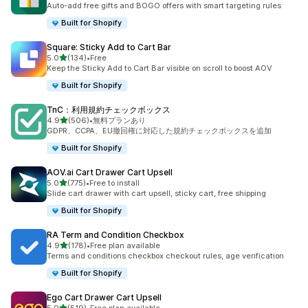
Auto-add free gifts and BOGO offers with smart targeting rules
Built for Shopify
Square: Sticky Add to Cart Bar
5つ星中
5.0
(134)
•
Free
合計レビュー数：134件
Keep the Sticky Add to Cart Bar visible on scroll to boost AOV
Built for Shopify
TnC：利用規約チェックボックス
5つ星中
4.9
(506)
•
無料プランあり
合計レビュー数：506件
GDPR、CCPA、EU撤回権に対応した規約チェックボックスを追加
Built for Shopify
AOV.ai Cart Drawer Cart Upsell
5つ星中
5.0
(775)
•
Free to install
合計レビュー数：775件
Slide cart drawer with cart upsell, sticky cart, free shipping
Built for Shopify
RA Term and Condition Checkbox
5つ星中
4.9
(178)
•
Free plan available
合計レビュー数：178件
Terms and conditions checkbox checkout rules, age verification
Built for Shopify
Ego Cart Drawer Cart Upsell
5つ星中