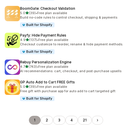
BoomGate: Checkout Validation
5つ星中
5.0
(39)
•
Free plan available
合計レビュー数：39件
Build no-code rules to control checkout, shipping & payments
Built for Shopify
Payfy: Hide Payment Rules
5つ星中
4.9
(137)
•
Free plan available
合計レビュー数：137件
Checkout customize to reorder, rename & hide payment methods.
Built for Shopify
Rebuy Personalization Engine
5つ星中
4.7
(743)
•
Free plan available
合計レビュー数：743件
AI recommendations: cart, checkout, and post-purchase upsells
GP Auto Add to Cart FREE Gifts
5つ星中
5.0
(39)
•
Free plan available
合計レビュー数：39件
Free gift with purchase app for auto add to cart targeted gift
Built for Shopify
1
2
3
4
21