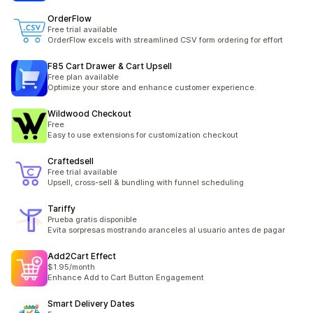
OrderFlow
Free trial available
OrderFlow excels with streamlined CSV form ordering for effort
F85 Cart Drawer & Cart Upsell
Free plan available
Optimize your store and enhance customer experience.
Wildwood Checkout
Free
Easy to use extensions for customization checkout
Craftedsell
Free trial available
Upsell, cross-sell & bundling with funnel scheduling
Tariffy
Prueba gratis disponible
Evita sorpresas mostrando aranceles al usuario antes de pagar
Add2Cart Effect
$1.95/month
Enhance Add to Cart Button Engagement
Smart Delivery Dates