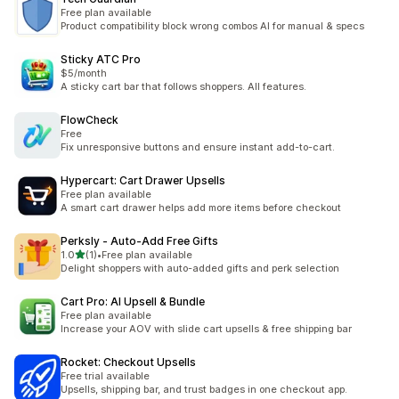
Free plan available
Product compatibility block wrong combos AI for manual & specs
Sticky ATC Pro
$5/month
A sticky cart bar that follows shoppers. All features.
FlowCheck
Free
Fix unresponsive buttons and ensure instant add-to-cart.
Hypercart: Cart Drawer Upsells
Free plan available
A smart cart drawer helps add more items before checkout
Perksly ‑ Auto‑Add Free Gifts
5つ星中
1.0
(1)
•
Free plan available
合計レビュー数：1件
Delight shoppers with auto-added gifts and perk selection
Cart Pro: AI Upsell & Bundle
Free plan available
Increase your AOV with slide cart upsells & free shipping bar
Rocket: Checkout Upsells
Free trial available
Upsells, shipping bar, and trust badges in one checkout app.