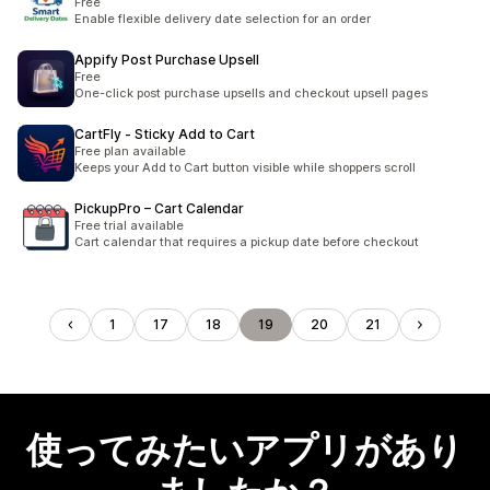
Free
Enable flexible delivery date selection for an order
Appify Post Purchase Upsell
Free
One-click post purchase upsells and checkout upsell pages
CartFly ‑ Sticky Add to Cart
Free plan available
Keeps your Add to Cart button visible while shoppers scroll
PickupPro – Cart Calendar
Free trial available
Cart calendar that requires a pickup date before checkout
1
17
18
19
20
21
使ってみたいアプリがあり