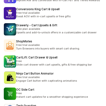
Improve AoV and Conversion with in-cart FBT and Tiered Rewards
Conversions King Cart & Upsell
Free trial available
Boost AOV with in-cart upsells or free gifts
Drawerly ‑ Cart Upsells & Gift
Free plan available
Upsells and add-to-unlock offers in a customizable cart drawer
ShopMates
Free trial available
Turn Browsers into buyers with smart cart sharing.
CartLift: Cart Drawer & Upsell
Free
Slide cart drawer with cart upsells, gifts & free shipping bar
Ninja Cart Button Animator
Free trial available
Engage Cart button with captivating animations
OC Side Cart
Free
Instant cart updates for a smoother shopping experience
Tech Guardian