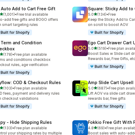
 Auto Add to Cart Free Gift
Square: Sticky Add to 
별 5개 중
별 5개 중
(1,001)
•
Free trial available
5.0
(134)
•
Free
리뷰 1001개
총 리뷰 134개
o-add free gifts and BOGO offers
Keep the Sticky Add to Cart
h smart targeting rules
on scroll to boost AOV
Built for Shopify
Built for Shopify
 Term and Condition
Ego Cart Drawer Cart 
별 5개 중
eckbox
5.0
(519)
•
Free plan avail
총 리뷰 519개
Boost Sales w Slide cart d
별 5개 중
(178)
•
Free plan available
리뷰 178개
Rewards bar, Free Gifts, et
ms and conditions checkbox
ckout rules, age verification
Built for Shopify
Built for Shopify
yflow: COD & Checkout Rules
Amp Slide Cart Upsell
별 5개 중
별 5개 중
(103)
•
Free plan available
5.0
(687)
•
Free plan avail
리뷰 103개
총 리뷰 687개
 fees, payment and delivery rules
Lift AOV via slide cart draw
h checkout validations
rewards bar, free gifts
Built for Shopify
Built for Shopify
ipy ‑ Hide Shipping Rules
Fokkio Free Gift With
별 5개 중
별 5개 중
(133)
•
Free plan available
4.8
(69)
•
Free plan availa
리뷰 133개
총 리뷰 69개
trol your shipping rates by multiple
Boost sales with auto-adde