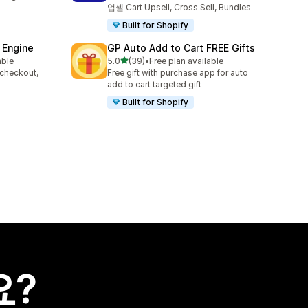
업셀 Cart Upsell, Cross Sell, Bundles
Built for Shopify
 Engine
GP Auto Add to Cart FREE Gifts
별 5개 중
able
5.0
(39)
•
Free plan available
총 리뷰 39개
 checkout,
Free gift with purchase app for auto
s
add to cart targeted gift
Built for Shopify
요?