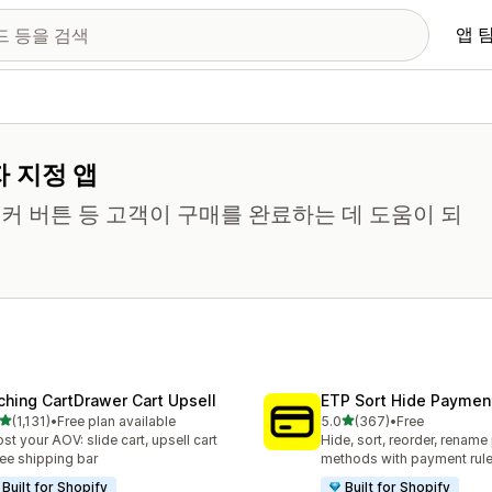
앱 
 지정 앱
티커 버튼 등 고객이 구매를 완료하는 데 도움이 되
ching CartDrawer Cart Upsell
ETP Sort Hide Payme
별 5개 중
별 5개 중
(1,131)
•
Free plan available
5.0
(367)
•
Free
리뷰 1131개
총 리뷰 367개
st your AOV: slide cart, upsell cart
Hide, sort, reorder, renam
ree shipping bar
methods with payment rul
Built for Shopify
Built for Shopify