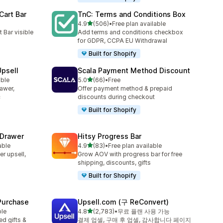
Cart Bar
TnC: Terms and Conditions Box
별 5개 중
4.9
(506)
•
Free plan available
총 리뷰 506개
 Bar visible
Add terms and conditions checkbox
for GDPR, CCPA EU Withdrawal
Built for Shopify
Upsell
Scala Payment Method Discount
별 5개 중
able
5.0
(66)
•
Free
총 리뷰 66개
rawer,
Offer payment method & prepaid
c
discounts during checkout
Built for Shopify
 Drawer
Hitsy Progress Bar
별 5개 중
able
4.9
(83)
•
Free plan available
총 리뷰 83개
er upsell,
Grow AOV with progress bar for free
shipping, discounts, gifts
Built for Shopify
 Purchase
Upsell.com (구 ReConvert)
별 5개 중
ble
4.8
(2,783)
•
무료 플랜 사용 가능
총 리뷰 2783개
d gifts &
결제 업셀, 구매 후 업셀, 감사합니다 페이지