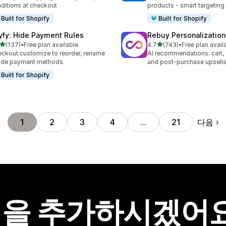
ditions at checkout
products - smart targeting
Built for Shopify
Built for Shopify
yfy: Hide Payment Rules
Rebuy Personalization
별 5개 중
별 5개 중
(137)
•
Free plan available
4.7
(743)
•
Free plan avail
리뷰 137개
총 리뷰 743개
ckout customize to reorder, rename
AI recommendations: cart,
ide payment methods.
and post-purchase upsell
Built for Shopify
다음
1
2
3
4
…
21
을 추가하시겠어