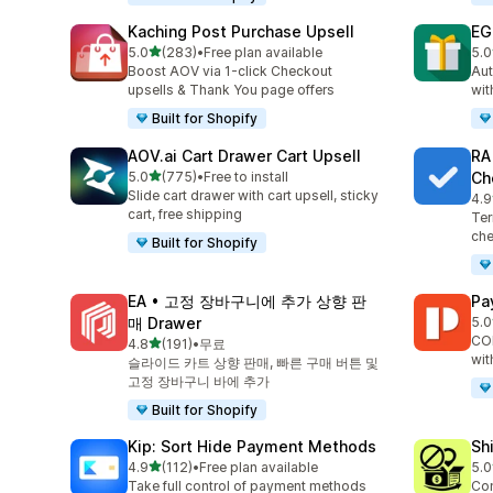
Kaching Post Purchase Upsell
EG
별 5개 중
5.0
(283)
•
Free plan available
5.0
총 리뷰 283개
총 
Boost AOV via 1-click Checkout
Aut
upsells & Thank You page offers
wit
Built for Shopify
AOV.ai Cart Drawer Cart Upsell
RA
별 5개 중
5.0
(775)
•
Free to install
Ch
총 리뷰 775개
Slide cart drawer with cart upsell, sticky
4.9
총 
cart, free shipping
Ter
che
Built for Shopify
EA • 고정 장바구니에 추가 상향 판
Pa
매 Drawer
5.0
총 
COD
별 5개 중
4.8
(191)
•
무료
총 리뷰 191개
wit
슬라이드 카트 상향 판매, 빠른 구매 버튼 및
고정 장바구니 바에 추가
Built for Shopify
Kip: Sort Hide Payment Methods
Sh
별 5개 중
4.9
(112)
•
Free plan available
5.0
총 리뷰 112개
총 
Take full control of payment methods
Con