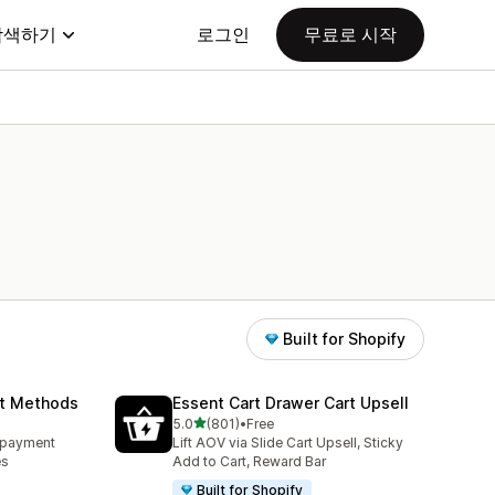
탐색하기
로그인
무료로 시작
Built for Shopify
nt Methods
Essent Cart Drawer Cart Upsell
별 5개 중
5.0
(801)
•
Free
총 리뷰 801개
e payment
Lift AOV via Slide Cart Upsell, Sticky
es
Add to Cart, Reward Bar
Built for Shopify