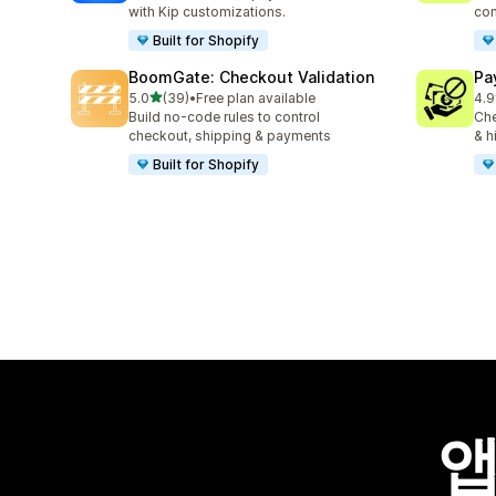
with Kip customizations.
con
Built for Shopify
BoomGate: Checkout Validation
Pa
별 5개 중
5.0
(39)
•
Free plan available
4.9
총 리뷰 39개
총 
Build no-code rules to control
Che
checkout, shipping & payments
& h
Built for Shopify
앱