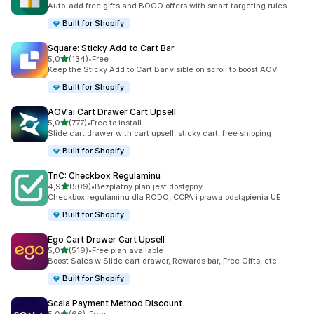
Auto-add free gifts and BOGO offers with smart targeting rules
Built for Shopify
Square: Sticky Add to Cart Bar
na 5 gwiazdek
5,0
(134)
•
Free
Łączna liczba recenzji: 134
Keep the Sticky Add to Cart Bar visible on scroll to boost AOV
Built for Shopify
AOV.ai Cart Drawer Cart Upsell
na 5 gwiazdek
5,0
(777)
•
Free to install
Łączna liczba recenzji: 777
Slide cart drawer with cart upsell, sticky cart, free shipping
Built for Shopify
TnC: Checkbox Regulaminu
na 5 gwiazdek
4,9
(509)
•
Bezpłatny plan jest dostępny
Łączna liczba recenzji: 509
Checkbox regulaminu dla RODO, CCPA i prawa odstąpienia UE
Built for Shopify
Ego Cart Drawer Cart Upsell
na 5 gwiazdek
5,0
(519)
•
Free plan available
Łączna liczba recenzji: 519
Boost Sales w Slide cart drawer, Rewards bar, Free Gifts, etc
Built for Shopify
Scala Payment Method Discount
na 5 gwiazdek