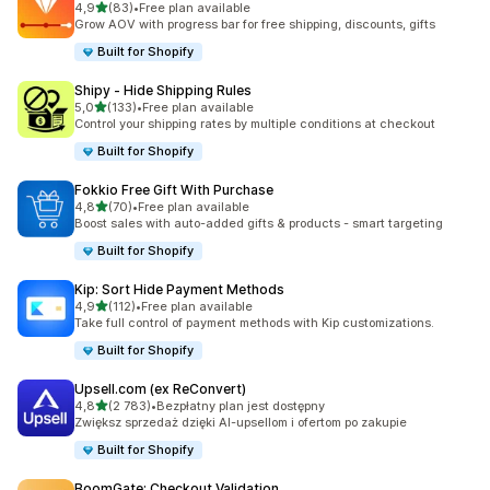
na 5 gwiazdek
4,9
(83)
•
Free plan available
Łączna liczba recenzji: 83
Grow AOV with progress bar for free shipping, discounts, gifts
Built for Shopify
Shipy ‑ Hide Shipping Rules
na 5 gwiazdek
5,0
(133)
•
Free plan available
Łączna liczba recenzji: 133
Control your shipping rates by multiple conditions at checkout
Built for Shopify
Fokkio Free Gift With Purchase
na 5 gwiazdek
4,8
(70)
•
Free plan available
Łączna liczba recenzji: 70
Boost sales with auto-added gifts & products - smart targeting
Built for Shopify
Kip: Sort Hide Payment Methods
na 5 gwiazdek
4,9
(112)
•
Free plan available
Łączna liczba recenzji: 112
Take full control of payment methods with Kip customizations.
Built for Shopify
Upsell.com (ex ReConvert)
na 5 gwiazdek
4,8
(2 783)
•
Bezpłatny plan jest dostępny
Łączna liczba recenzji: 2783
Zwiększ sprzedaż dzięki AI-upsellom i ofertom po zakupie
Built for Shopify
BoomGate: Checkout Validation