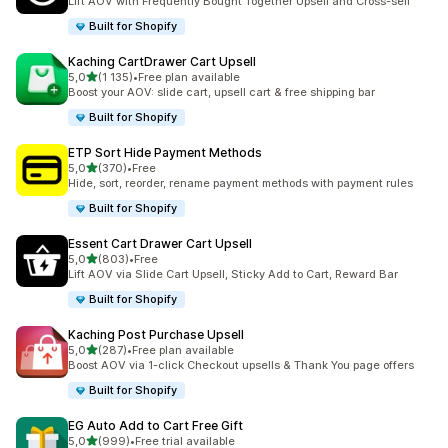
Lift AOV with Frequently Bought Together Upsell and Cross-sell
Built for Shopify
Kaching CartDrawer Cart Upsell
na 5 gwiazdek
5,0
(1 135)
•
Free plan available
Łączna liczba recenzji: 1135
Boost your AOV: slide cart, upsell cart & free shipping bar
Built for Shopify
ETP Sort Hide Payment Methods
na 5 gwiazdek
5,0
(370)
•
Free
Łączna liczba recenzji: 370
Hide, sort, reorder, rename payment methods with payment rules
Built for Shopify
Essent Cart Drawer Cart Upsell
na 5 gwiazdek
5,0
(803)
•
Free
Łączna liczba recenzji: 803
Lift AOV via Slide Cart Upsell, Sticky Add to Cart, Reward Bar
Built for Shopify
Kaching Post Purchase Upsell
na 5 gwiazdek
5,0
(287)
•
Free plan available
Łączna liczba recenzji: 287
Boost AOV via 1-click Checkout upsells & Thank You page offers
Built for Shopify
EG Auto Add to Cart Free Gift
na 5 gwiazdek
5,0
(999)
•
Free trial available
Łączna liczba recenzji: 999