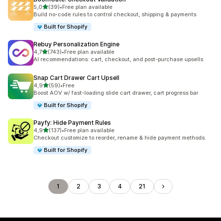
na 5 gwiazdek
5,0
(39)
•
Free plan available
Łączna liczba recenzji: 39
Build no-code rules to control checkout, shipping & payments
Built for Shopify
Rebuy Personalization Engine
na 5 gwiazdek
4,7
(743)
•
Free plan available
Łączna liczba recenzji: 743
AI recommendations: cart, checkout, and post-purchase upsells
Snap Cart Drawer Cart Upsell
na 5 gwiazdek
4,9
(59)
•
Free
Łączna liczba recenzji: 59
Boost AOV w/ fast-loading slide cart drawer, cart progress bar
Built for Shopify
Payfy: Hide Payment Rules
na 5 gwiazdek
4,9
(137)
•
Free plan available
Łączna liczba recenzji: 137
Checkout customize to reorder, rename & hide payment methods.
Built for Shopify
1
2
3
4
21