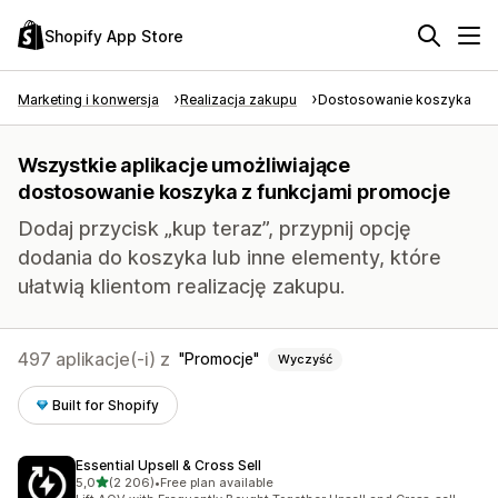
Shopify App Store
Marketing i konwersja
Realizacja zakupu
Dostosowanie koszyka
Wszystkie aplikacje umożliwiające
dostosowanie koszyka z funkcjami promocje
Dodaj przycisk „kup teraz”, przypnij opcję
dodania do koszyka lub inne elementy, które
ułatwią klientom realizację zakupu.
497 aplikacje(-i) z
Promocje
Wyczyść
Built for Shopify
Essential Upsell & Cross Sell
na 5 gwiazdek
5,0
(2 206)
•
Free plan available
Łączna liczba recenzji: 2206