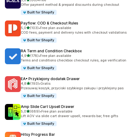
5,0
(66)
•
Free
Łączna liczba recenzji: 66
Offer payment method & prepaid discounts during checkout
Built for Shopify
Payflow: COD & Checkout Rules
na 5 gwiazdek
5,0
(103)
•
Free plan available
Łączna liczba recenzji: 103
COD fees, payment and delivery rules with checkout validations
Built for Shopify
RA Term and Condition Checkbox
na 5 gwiazdek
4,9
(178)
•
Free plan available
Łączna liczba recenzji: 178
Terms and conditions checkbox checkout rules, age verification
Built for Shopify
EA• Przyklejony dodatek Drawer
na 5 gwiazdek
4,8
(193)
•
Gratis
Łączna liczba recenzji: 193
Przesuwaj koszyk, przyciski szybkiego zakupu i przyklejony pas
Built for Shopify
Amp Slide Cart Upsell Drawer
na 5 gwiazdek
5,0
(689)
•
Free plan available
Łączna liczba recenzji: 689
Lift AOV via slide cart drawer upsell, rewards bar, free gifts
Built for Shopify
Hitsy Progress Bar