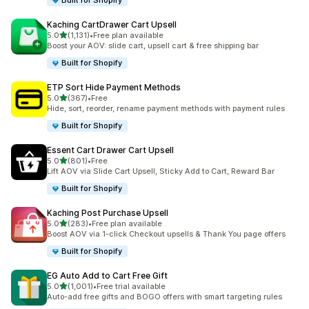
Built for Shopify
Kaching CartDrawer Cart Upsell
เต็ม 5 ดาว
5.0
(1,131)
•
Free plan available
ทั้งหมด 1131 รีวิว
Boost your AOV: slide cart, upsell cart & free shipping bar
Built for Shopify
ETP Sort Hide Payment Methods
เต็ม 5 ดาว
5.0
(367)
•
Free
ทั้งหมด 367 รีวิว
Hide, sort, reorder, rename payment methods with payment rules
Built for Shopify
Essent Cart Drawer Cart Upsell
เต็ม 5 ดาว
5.0
(801)
•
Free
ทั้งหมด 801 รีวิว
Lift AOV via Slide Cart Upsell, Sticky Add to Cart, Reward Bar
Built for Shopify
Kaching Post Purchase Upsell
เต็ม 5 ดาว
5.0
(283)
•
Free plan available
ทั้งหมด 283 รีวิว
Boost AOV via 1-click Checkout upsells & Thank You page offers
Built for Shopify
EG Auto Add to Cart Free Gift
เต็ม 5 ดาว
5.0
(1,001)
•
Free trial available
ทั้งหมด 1001 รีวิว
Auto-add free gifts and BOGO offers with smart targeting rules