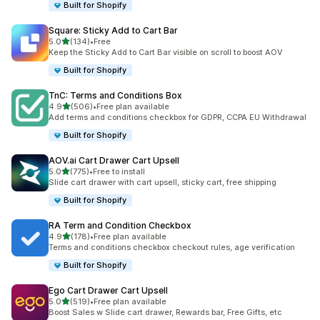
Built for Shopify
Square: Sticky Add to Cart Bar
เต็ม 5 ดาว
5.0
(134)
•
Free
ทั้งหมด 134 รีวิว
Keep the Sticky Add to Cart Bar visible on scroll to boost AOV
Built for Shopify
TnC: Terms and Conditions Box
เต็ม 5 ดาว
4.9
(506)
•
Free plan available
ทั้งหมด 506 รีวิว
Add terms and conditions checkbox for GDPR, CCPA EU Withdrawal
Built for Shopify
AOV.ai Cart Drawer Cart Upsell
เต็ม 5 ดาว
5.0
(775)
•
Free to install
ทั้งหมด 775 รีวิว
Slide cart drawer with cart upsell, sticky cart, free shipping
Built for Shopify
RA Term and Condition Checkbox
เต็ม 5 ดาว
4.9
(178)
•
Free plan available
ทั้งหมด 178 รีวิว
Terms and conditions checkbox checkout rules, age verification
Built for Shopify
Ego Cart Drawer Cart Upsell
เต็ม 5 ดาว
5.0
(519)
•
Free plan available
ทั้งหมด 519 รีวิว
Boost Sales w Slide cart drawer, Rewards bar, Free Gifts, etc