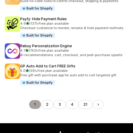
Build no-code rules to control checkout, shipping & payments
Built for Shopify
Payfy: Hide Payment Rules
เต็ม 5 ดาว
4.9
(137)
•
Free plan available
ทั้งหมด 137 รีวิว
Checkout customize to reorder, rename & hide payment methods.
Built for Shopify
Rebuy Personalization Engine
เต็ม 5 ดาว
4.7
(743)
•
Free plan available
ทั้งหมด 743 รีวิว
AI recommendations: cart, checkout, and post-purchase upsells
GP Auto Add to Cart FREE Gifts
เต็ม 5 ดาว
5.0
(39)
•
Free plan available
ทั้งหมด 39 รีวิว
Free gift with purchase app for auto add to cart targeted gift
Built for Shopify
1
2
3
4
21