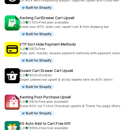
Lift AOV with Frequently Bought Together Upsell and Cross-sell
Built for Shopify
Kaching CartDrawer Cart Upsell
5 yıldız üzerinden
5,0
(1.131)
•
Free plan available
toplam 1131 değerlendirme
Boost your AOV: slide cart, upsell cart & free shipping bar
Built for Shopify
ETP Sort Hide Payment Methods
5 yıldız üzerinden
5,0
(367)
•
Free
toplam 367 değerlendirme
Hide, sort, reorder, rename payment methods with payment rules
Built for Shopify
Essent Cart Drawer Cart Upsell
5 yıldız üzerinden
5,0
(802)
•
Ücretsiz
toplam 802 değerlendirme
Sepet çekmecesi upsell & sticky sepete ekle ile AOV artırın
Built for Shopify
Kaching Post Purchase Upsell
5 yıldız üzerinden
5,0
(283)
•
Free plan available
toplam 283 değerlendirme
Boost AOV via 1-click Checkout upsells & Thank You page offers
Built for Shopify
EG Auto Add to Cart Free Gift
5 yıldız üzerinden
5,0
(999)
•
Free trial available
toplam 999 değerlendirme