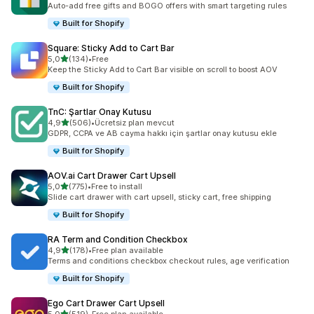
Auto-add free gifts and BOGO offers with smart targeting rules
Built for Shopify
Square: Sticky Add to Cart Bar
5 yıldız üzerinden
5,0
(134)
•
Free
toplam 134 değerlendirme
Keep the Sticky Add to Cart Bar visible on scroll to boost AOV
Built for Shopify
TnC: Şartlar Onay Kutusu
5 yıldız üzerinden
4,9
(506)
•
Ücretsiz plan mevcut
toplam 506 değerlendirme
GDPR, CCPA ve AB cayma hakkı için şartlar onay kutusu ekle
Built for Shopify
AOV.ai Cart Drawer Cart Upsell
5 yıldız üzerinden
5,0
(775)
•
Free to install
toplam 775 değerlendirme
Slide cart drawer with cart upsell, sticky cart, free shipping
Built for Shopify
RA Term and Condition Checkbox
5 yıldız üzerinden
4,9
(178)
•
Free plan available
toplam 178 değerlendirme
Terms and conditions checkbox checkout rules, age verification
Built for Shopify
Ego Cart Drawer Cart Upsell
5 yıldız üzerinden