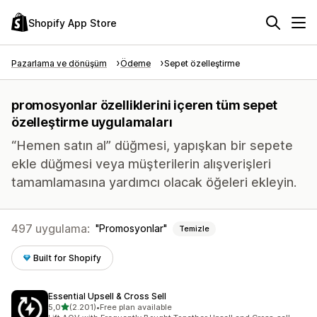
Shopify App Store
Pazarlama ve dönüşüm
Ödeme
Sepet özelleştirme
promosyonlar özelliklerini içeren tüm sepet
özelleştirme uygulamaları
“Hemen satın al” düğmesi, yapışkan bir sepete
ekle düğmesi veya müşterilerin alışverişleri
tamamlamasına yardımcı olacak öğeleri ekleyin.
497 uygulama:
Promosyonlar
Temizle
Built for Shopify
Essential Upsell & Cross Sell
5 yıldız üzerinden
5,0
(2.201)
•
Free plan available
toplam 2201 değerlendirme