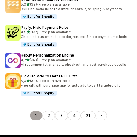
5 yıldız üzerinden
5,0
(39)
•
Free plan available
toplam 39 değerlendirme
Build no-code rules to control checkout, shipping & payments
Built for Shopify
Payfy: Hide Payment Rules
5 yıldız üzerinden
4,9
(137)
•
Free plan available
toplam 137 değerlendirme
Checkout customize to reorder, rename & hide payment methods.
Built for Shopify
Rebuy Personalization Engine
5 yıldız üzerinden
4,7
(743)
•
Free plan available
toplam 743 değerlendirme
AI recommendations: cart, checkout, and post-purchase upsells
GP Auto Add to Cart FREE Gifts
5 yıldız üzerinden
5,0
(39)
•
Free plan available
toplam 39 değerlendirme
Free gift with purchase app for auto add to cart targeted gift
Built for Shopify
1
2
3
4
21