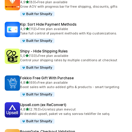
5 yıldız üzerinden
4,9
(83)
•
Free plan available
toplam 83 değerlendirme
Grow AOV with progress bar for free shipping, discounts, gifts
Built for Shopify
Kip: Sort Hide Payment Methods
5 yıldız üzerinden
4,9
(112)
•
Free plan available
toplam 112 değerlendirme
Take full control of payment methods with Kip customizations.
Built for Shopify
Shipy ‑ Hide Shipping Rules
5 yıldız üzerinden
5,0
(133)
•
Free plan available
toplam 133 değerlendirme
Control your shipping rates by multiple conditions at checkout
Built for Shopify
Fokkio Free Gift With Purchase
5 yıldız üzerinden
4,8
(69)
•
Free plan available
toplam 69 değerlendirme
Boost sales with auto-added gifts & products - smart targeting
Built for Shopify
Upsell.com (ex ReConvert)
5 yıldız üzerinden
4,8
(2.783)
•
Ücretsiz plan mevcut
toplam 2783 değerlendirme
AI destekli upsell, paket ve satış sonrası teklifler ile satış
Built for Shopify
BoomGate: Checkout Validation