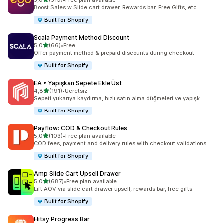
5,0
(519)
•
Free plan available
toplam 519 değerlendirme
Boost Sales w Slide cart drawer, Rewards bar, Free Gifts, etc
Built for Shopify
Scala Payment Method Discount
5 yıldız üzerinden
5,0
(66)
•
Free
toplam 66 değerlendirme
Offer payment method & prepaid discounts during checkout
Built for Shopify
EA • Yapışkan Sepete Ekle Üst
5 yıldız üzerinden
4,8
(191)
•
Ücretsiz
toplam 191 değerlendirme
Sepeti yukarıya kaydırma, hızlı satın alma düğmeleri ve yapışk
Built for Shopify
Payflow: COD & Checkout Rules
5 yıldız üzerinden
5,0
(103)
•
Free plan available
toplam 103 değerlendirme
COD fees, payment and delivery rules with checkout validations
Built for Shopify
Amp Slide Cart Upsell Drawer
5 yıldız üzerinden
5,0
(687)
•
Free plan available
toplam 687 değerlendirme
Lift AOV via slide cart drawer upsell, rewards bar, free gifts
Built for Shopify
Hitsy Progress Bar