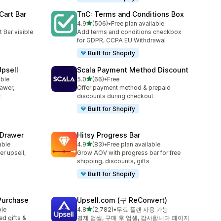
Cart Bar
TnC: Terms and Conditions Box
별 5개 중
4.9
(506)
•
Free plan available
총 리뷰 506개
 Bar visible
Add terms and conditions checkbox
for GDPR, CCPA EU Withdrawal
Built for Shopify
Upsell
Scala Payment Method Discount
별 5개 중
able
5.0
(66)
•
Free
총 리뷰 66개
rawer,
Offer payment method & prepaid
c
discounts during checkout
Built for Shopify
 Drawer
Hitsy Progress Bar
별 5개 중
able
4.9
(83)
•
Free plan available
총 리뷰 83개
er upsell,
Grow AOV with progress bar for free
shipping, discounts, gifts
Built for Shopify
 Purchase
Upsell.com (구 ReConvert)
별 5개 중
ble
4.8
(2,782)
•
무료 플랜 사용 가능
총 리뷰 2782개
d gifts &
결제 업셀, 구매 후 업셀, 감사합니다 페이지