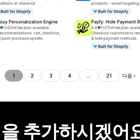
ditions at checkout
products - smart targeting
Built for Shopify
Built for Shopify
buy Personalization Engine
Payfy: Hide Payment 
별 5개 중
별 5개 중
(742)
•
Free plan available
4.9
(137)
•
Free plan avail
리뷰 742개
총 리뷰 137개
recommendations: cart, checkout,
Checkout customize to reo
 post-purchase upsells
& hide payment methods.
Built for Shopify
다음
1
2
3
4
…
21
을 추가하시겠어