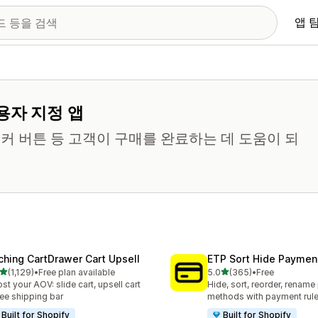
앱 
용자 지정 앱
티커 버튼 등 고객이 구매를 완료하는 데 도움이 되
ching CartDrawer Cart Upsell
ETP Sort Hide Payme
별 5개 중
별 5개 중
(1,129)
•
Free plan available
5.0
(365)
•
Free
리뷰 1129개
총 리뷰 365개
st your AOV: slide cart, upsell cart
Hide, sort, reorder, renam
ree shipping bar
methods with payment rul
Built for Shopify
Built for Shopify