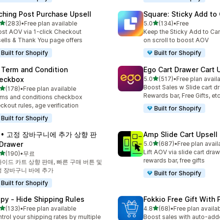
ching Post Purchase Upsell
Square: Sticky Add to 
별 5개 중
별 5개 중
(283)
•
Free plan available
5.0
(134)
•
Free
리뷰 283개
총 리뷰 134개
st AOV via 1-click Checkout
Keep the Sticky Add to Cart
ells & Thank You page offers
on scroll to boost AOV
Built for Shopify
Built for Shopify
 Term and Condition
Ego Cart Drawer Cart 
별 5개 중
eckbox
5.0
(517)
•
Free plan avail
총 리뷰 517개
Boost Sales w Slide cart d
별 5개 중
(178)
•
Free plan available
리뷰 178개
Rewards bar, Free Gifts, et
ms and conditions checkbox
ckout rules, age verification
Built for Shopify
Built for Shopify
A • 고정 장바구니에 추가 상향 판
Amp Slide Cart Upsell
별 5개 중
Drawer
5.0
(687)
•
Free plan avail
총 리뷰 687개
Lift AOV via slide cart draw
별 5개 중
(190)
•
무료
리뷰 190개
rewards bar, free gifts
이드 카트 상향 판매, 빠른 구매 버튼 및
 장바구니 바에 추가
Built for Shopify
Built for Shopify
ipy ‑ Hide Shipping Rules
Fokkio Free Gift With
별 5개 중
별 5개 중
(133)
•
Free plan available
4.8
(68)
•
Free plan availa
리뷰 133개
총 리뷰 68개
trol your shipping rates by multiple
Boost sales with auto-adde