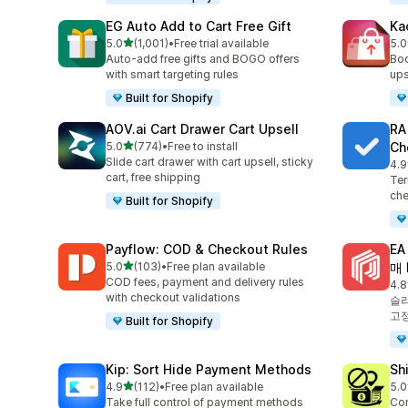
EG Auto Add to Cart Free Gift
Ka
별 5개 중
5.0
(1,001)
•
Free trial available
5.0
총 리뷰 1001개
총 
Auto-add free gifts and BOGO offers
Boo
with smart targeting rules
ups
Built for Shopify
AOV.ai Cart Drawer Cart Upsell
RA
별 5개 중
5.0
(774)
•
Free to install
Ch
총 리뷰 774개
Slide cart drawer with cart upsell, sticky
4.9
총 
cart, free shipping
Ter
che
Built for Shopify
Payflow: COD & Checkout Rules
E
별 5개 중
5.0
(103)
•
Free plan available
매 
총 리뷰 103개
COD fees, payment and delivery rules
4.8
총 
with checkout validations
슬라
고정
Built for Shopify
Kip: Sort Hide Payment Methods
Sh
별 5개 중
4.9
(112)
•
Free plan available
5.0
총 리뷰 112개
총 
Take full control of payment methods
Con