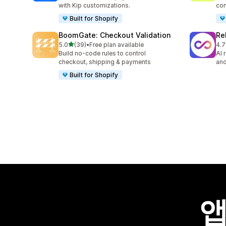
with Kip customizations.
con
Built for Shopify
BoomGate: Checkout Validation
Re
별 5개 중
5.0
(39)
•
Free plan available
4.7
총 리뷰 39개
총 
Build no-code rules to control
AI 
checkout, shipping & payments
and
Built for Shopify
앱