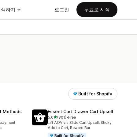
탐색하기
로그인
무료로 시작
Built for Shopify
nt Methods
Essent Cart Drawer Cart Upsell
별 5개 중
5.0
(801)
•
Free
총 리뷰 801개
e payment
Lift AOV via Slide Cart Upsell, Sticky
es
Add to Cart, Reward Bar
Built for Shopify