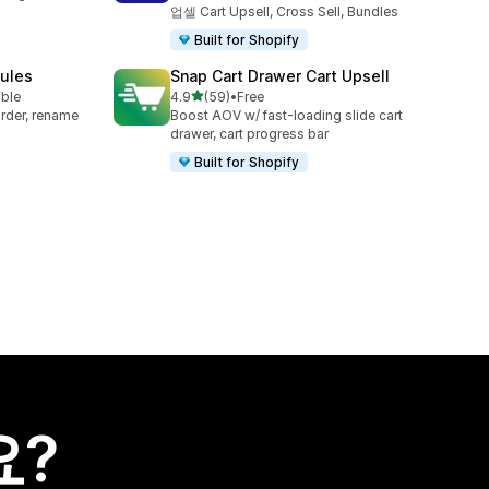
업셀 Cart Upsell, Cross Sell, Bundles
Built for Shopify
Rules
Snap Cart Drawer Cart Upsell
별 5개 중
able
4.9
(59)
•
Free
총 리뷰 59개
rder, rename
Boost AOV w/ fast-loading slide cart
drawer, cart progress bar
Built for Shopify
요?