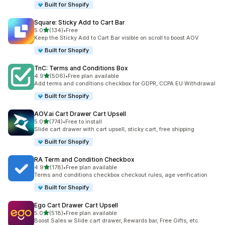
Built for Shopify
Square: Sticky Add to Cart Bar
별 5개 중
5.0
(134)
•
Free
총 리뷰 134개
Keep the Sticky Add to Cart Bar visible on scroll to boost AOV
Built for Shopify
TnC: Terms and Conditions Box
별 5개 중
4.9
(506)
•
Free plan available
총 리뷰 506개
Add terms and conditions checkbox for GDPR, CCPA EU Withdrawal
Built for Shopify
AOV.ai Cart Drawer Cart Upsell
별 5개 중
5.0
(774)
•
Free to install
총 리뷰 774개
Slide cart drawer with cart upsell, sticky cart, free shipping
Built for Shopify
RA Term and Condition Checkbox
별 5개 중
4.9
(178)
•
Free plan available
총 리뷰 178개
Terms and conditions checkbox checkout rules, age verification
Built for Shopify
Ego Cart Drawer Cart Upsell
별 5개 중
5.0
(518)
•
Free plan available
총 리뷰 518개
Boost Sales w Slide cart drawer, Rewards bar, Free Gifts, etc