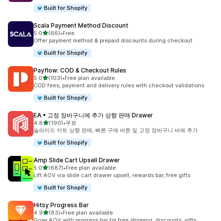
Built for Shopify
Scala Payment Method Discount
별 5개 중
5.0
(66)
•
Free
총 리뷰 66개
Offer payment method & prepaid discounts during checkout
Built for Shopify
Payflow: COD & Checkout Rules
별 5개 중
5.0
(103)
•
Free plan available
총 리뷰 103개
COD fees, payment and delivery rules with checkout validations
Built for Shopify
EA • 고정 장바구니에 추가 상향 판매 Drawer
별 5개 중
4.8
(190)
•
무료
총 리뷰 190개
슬라이드 카트 상향 판매, 빠른 구매 버튼 및 고정 장바구니 바에 추가
Built for Shopify
Amp Slide Cart Upsell Drawer
별 5개 중
5.0
(687)
•
Free plan available
총 리뷰 687개
Lift AOV via slide cart drawer upsell, rewards bar, free gifts
Built for Shopify
Hitsy Progress Bar
별 5개 중
4.9
(83)
•
Free plan available
총 리뷰 83개
Grow AOV with progress bar for free shipping, discounts, gifts