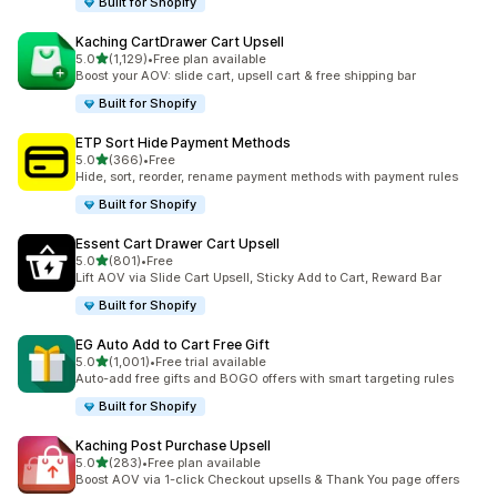
Built for Shopify
Kaching CartDrawer Cart Upsell
별 5개 중
5.0
(1,129)
•
Free plan available
총 리뷰 1129개
Boost your AOV: slide cart, upsell cart & free shipping bar
Built for Shopify
ETP Sort Hide Payment Methods
별 5개 중
5.0
(366)
•
Free
총 리뷰 366개
Hide, sort, reorder, rename payment methods with payment rules
Built for Shopify
Essent Cart Drawer Cart Upsell
별 5개 중
5.0
(801)
•
Free
총 리뷰 801개
Lift AOV via Slide Cart Upsell, Sticky Add to Cart, Reward Bar
Built for Shopify
EG Auto Add to Cart Free Gift
별 5개 중
5.0
(1,001)
•
Free trial available
총 리뷰 1001개
Auto-add free gifts and BOGO offers with smart targeting rules
Built for Shopify
Kaching Post Purchase Upsell
별 5개 중
5.0
(283)
•
Free plan available
총 리뷰 283개
Boost AOV via 1-click Checkout upsells & Thank You page offers