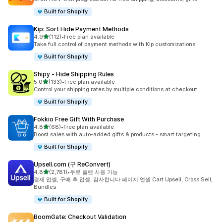
Built for Shopify
Kip: Sort Hide Payment Methods
별 5개 중
4.9
(112)
•
Free plan available
총 리뷰 112개
Take full control of payment methods with Kip customizations.
Built for Shopify
Shipy ‑ Hide Shipping Rules
별 5개 중
5.0
(133)
•
Free plan available
총 리뷰 133개
Control your shipping rates by multiple conditions at checkout
Built for Shopify
Fokkio Free Gift With Purchase
별 5개 중
4.8
(68)
•
Free plan available
총 리뷰 68개
Boost sales with auto-added gifts & products - smart targeting
Built for Shopify
Upsell.com (구 ReConvert)
별 5개 중
4.8
(2,781)
•
무료 플랜 사용 가능
총 리뷰 2781개
결제 업셀, 구매 후 업셀, 감사합니다 페이지 업셀 Cart Upsell, Cross Sell,
Bundles
Built for Shopify
BoomGate: Checkout Validation