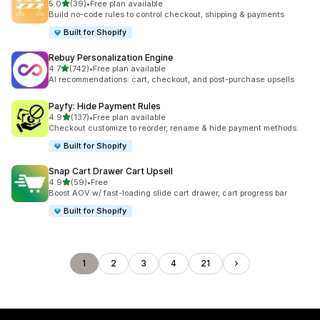
별 5개 중
5.0
(39)
•
Free plan available
총 리뷰 39개
Build no-code rules to control checkout, shipping & payments
Built for Shopify
Rebuy Personalization Engine
별 5개 중
4.7
(742)
•
Free plan available
총 리뷰 742개
AI recommendations: cart, checkout, and post-purchase upsells
Payfy: Hide Payment Rules
별 5개 중
4.9
(137)
•
Free plan available
총 리뷰 137개
Checkout customize to reorder, rename & hide payment methods.
Built for Shopify
Snap Cart Drawer Cart Upsell
별 5개 중
4.9
(59)
•
Free
총 리뷰 59개
Boost AOV w/ fast-loading slide cart drawer, cart progress bar
Built for Shopify
1
2
3
4
21