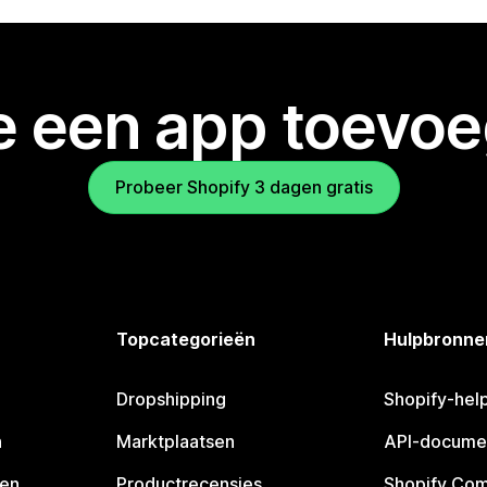
je een app toevo
Probeer Shopify 3 dagen gratis
Topcategorieën
Hulpbronne
Dropshipping
Shopify-hel
n
Marktplaatsen
API-docume
pen
Productrecensies
Shopify Co