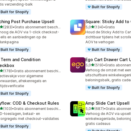
tis verzending-balk
Built for Shopify
Built for Shopify
ching Post Purchase Upsell
Square: Sticky Add to 
van 5 sterren
van 5 sterren
(283)
•
Gratis abonnement beschikbaar
5,0
(134)
•
Gratis
 recensies in totaal
134 recensies in totaal
hoog de AOV via 1-click checkout-
Houd de Sticky Add to Car
ells en aanbiedingen op de
zichtbaar tijdens het scrol
dankpagina
AOV te verhogen
Built for Shopify
Built for Shopify
 Term and Condition
Ego Cart Drawer Cart 
van 5 sterren
eckbox
5,0
(519)
•
519 recensies in totaal
Verhoog de omzet met een
van 5 sterren
(178)
•
Gratis abonnement beschikbaar
 recensies in totaal
uitschuifbare winkelwagen
ectievakje voor algemene
beloningsbalk, gratis cade
rwaarden, afrekenregels en
ftijdsverificatie
Built for Shopify
Built for Shopify
yflow: COD & Checkout Rules
Amp Slide Cart Upsell
van 5 sterren
van 5 sterren
(103)
•
Gratis abonnement beschikbaar
5,0
(687)
•
 recensies in totaal
687 recensies in totaal
-toeslagen, betaal- en
Verhoog de AOV via upsell 
orgregels met checkout-validaties
winkelwagenlade, belonin
gratis cadeaus
Built for Shopify