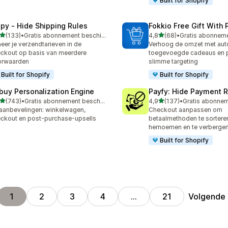
Built for Shopify
ipy ‑ Hide Shipping Rules
Fokkio Free Gift With
van 5 sterren
van 5 sterren
(133)
•
Gratis abonnement beschikbaar
4,8
(68)
•
 recensies in totaal
68 recensies in totaal
eer je verzendtarieven in de
Verhoog de omzet met aut
ckout op basis van meerdere
toegevoegde cadeaus en p
orwaarden
slimme targeting
Built for Shopify
Built for Shopify
buy Personalization Engine
Payfy: Hide Payment 
van 5 sterren
van 5 sterren
(743)
•
Gratis abonnement beschikbaar
4,9
(137)
•
 recensies in totaal
137 recensies in totaal
aanbevelingen: winkelwagen,
Checkout aanpassen om
ckout en post-purchase-upsells
betaalmethoden te sorteren
hernoemen en te verbergen
Built for Shopify
Volgende
1
2
3
4
…
21