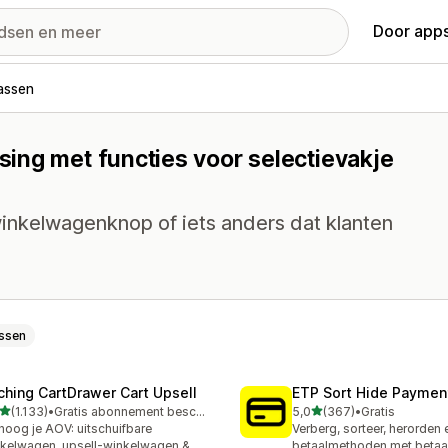
Door apps
assen
ing met functies voor selectievakje
inkelwagenknop of iets anders dat klanten
ssen
ching CartDrawer Cart Upsell
ETP Sort Hide Payme
van 5 sterren
van 5 sterren
(1.133)
•
Gratis abonnement beschikbaar
5,0
(367)
•
Gratis
3 recensies in totaal
367 recensies in totaal
hoog je AOV: uitschuifbare
Verberg, sorteer, herorden
kelwagen, upsell-winkelwagen &
betaalmethoden met betaa