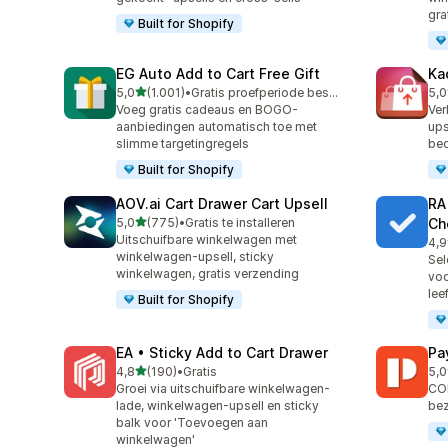
gra
Built for Shopify
EG Auto Add to Cart Free Gift
Ka
van 5 sterren
5,0
(1.001)
•
Gratis proefperiode beschikbaar
5,0
1001 recensies in totaal
283
Voeg gratis cadeaus en BOGO-
Ver
aanbiedingen automatisch toe met
ups
slimme targetingregels
be
Built for Shopify
AOV.ai Cart Drawer Cart Upsell
RA
van 5 sterren
5,0
(775)
•
Gratis te installeren
Ch
775 recensies in totaal
Uitschuifbare winkelwagen met
4,9
178
winkelwagen-upsell, sticky
Sel
winkelwagen, gratis verzending
voo
lee
Built for Shopify
EA • Sticky Add to Cart Drawer
Pa
van 5 sterren
4,8
(190)
•
Gratis
5,0
190 recensies in totaal
103
Groei via uitschuifbare winkelwagen-
COD
lade, winkelwagen-upsell en sticky
bez
balk voor 'Toevoegen aan
winkelwagen'