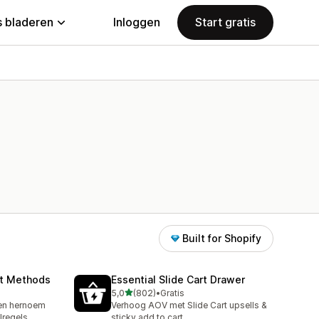
 bladeren
Inloggen
Start gratis
Built for Shopify
nt Methods
Essential Slide Cart Drawer
van 5 sterren
5,0
(802)
•
Gratis
802 recensies in totaal
 en hernoem
Verhoog AOV met Slide Cart upsells &
lregels
sticky add to cart