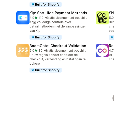
Built for Shopify
Kip: Sort Hide Payment Methods
Sh
van 5 sterren
4,9
(112)
•
Gratis abonnement beschikbaar
5,0
112 recensies in totaal
133
Krijg volledige controle over
Beh
betaalmethoden met de aanpassingen
che
van Kip.
vo
Built for Shopify
BoomGate: Checkout Validation
Re
van 5 sterren
5,0
(39)
•
Gratis abonnement beschikbaar
4,7
39 recensies in totaal
743
Bouw regels zonder code om de
AI-
checkout, verzending en betalingen te
che
beheren
Built for Shopify