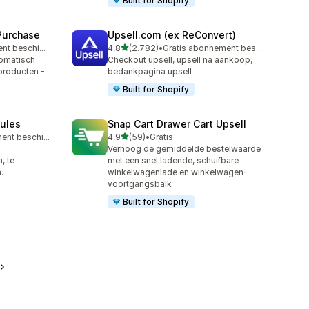
Built for Shopify
 Purchase
Upsell.com (ex ReConvert)
van 5 sterren
Gratis abonnement beschikbaar
4,8
(2.782)
•
Gratis abonnement beschikbaar
2782 recensies in totaal
omatisch
Checkout upsell, upsell na aankoop,
roducten -
bedankpagina upsell
Built for Shopify
Rules
Snap Cart Drawer Cart Upsell
van 5 sterren
Gratis abonnement beschikbaar
4,9
(59)
•
Gratis
59 recensies in totaal
Verhoog de gemiddelde bestelwaarde
, te
met een snel ladende, schuifbare
.
winkelwagenlade en winkelwagen-
voortgangsbalk
Built for Shopify