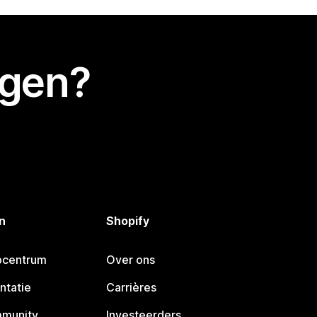
egen?
n
Shopify
pcentrum
Over ons
ntatie
Carrières
mmunity
Investeerders