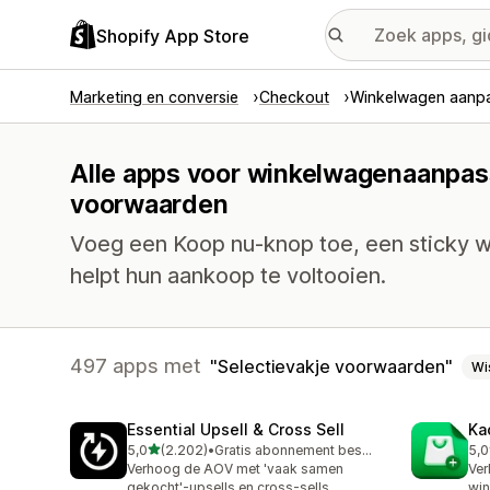
Shopify App Store
Marketing en conversie
Checkout
Winkelwagen aanp
Alle apps voor winkelwagenaanpass
voorwaarden
Voeg een Koop nu-knop toe, een sticky w
helpt hun aankoop te voltooien.
497 apps met
Selectievakje voorwaarden
Wi
Essential Upsell & Cross Sell
Ka
van 5 sterren
5,0
(2.202)
•
Gratis abonnement beschikbaar
5,0
2202 recensies in totaal
113
Verhoog de AOV met 'vaak samen
Ver
gekocht'-upsells en cross-sells
win