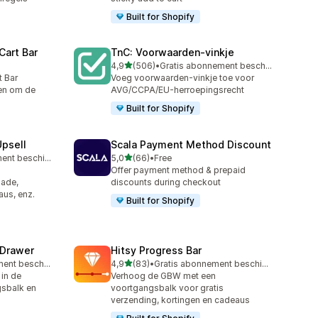
Built for Shopify
Cart Bar
TnC: Voorwaarden‑vinkje
van 5 sterren
4,9
(506)
•
Gratis abonnement beschikbaar
506 recensies in totaal
t Bar
Voeg voorwaarden-vinkje toe voor
len om de
AVG/CCPA/EU-herroepingsrecht
Built for Shopify
Upsell
Scala Payment Method Discount
van 5 sterren
Gratis abonnement beschikbaar
5,0
(66)
•
Free
66 recensies in totaal
Offer payment method & prepaid
lade,
discounts during checkout
aus, enz.
Built for Shopify
 Drawer
Hitsy Progress Bar
van 5 sterren
Gratis abonnement beschikbaar
4,9
(83)
•
Gratis abonnement beschikbaar
83 recensies in totaal
in de
Verhoog de GBW met een
gsbalk en
voortgangsbalk voor gratis
verzending, kortingen en cadeaus