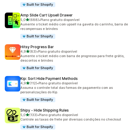
Built for Shopify
Amp Slide Cart Upsell Drawer
de 5 estrelas
5,0
(688)
•
Plano gratuito disponível
688 avaliações ao todo
Aumente o ticket médio com upsell na gaveta do carrinho, barra de
recompensas e brindes
Built for Shopify
Hitsy Progress Bar
de 5 estrelas
4,9
(83)
•
Plano gratuito disponível
83 avaliações ao todo
Aumente o ticket médio com barra de progresso para frete grátis,
descontos e brindes
Built for Shopify
Kip: Sort Hide Payment Methods
de 5 estrelas
4,9
(112)
•
Plano gratuito disponível
112 avaliações ao todo
Assuma o controle total das formas de pagamento com as
personalizações do Kip.
Built for Shopify
Shipy ‑ Hide Shipping Rules
de 5 estrelas
5,0
(133)
•
Plano gratuito disponível
133 avaliações ao todo
Controle as taxas de frete por diversas condições no checkout
Built for Shopify