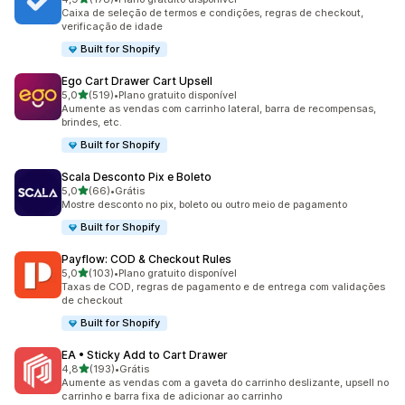
178 avaliações ao todo
Caixa de seleção de termos e condições, regras de checkout,
verificação de idade
Built for Shopify
Ego Cart Drawer Cart Upsell
de 5 estrelas
5,0
(519)
•
Plano gratuito disponível
519 avaliações ao todo
Aumente as vendas com carrinho lateral, barra de recompensas,
brindes, etc.
Built for Shopify
Scala Desconto Pix e Boleto
de 5 estrelas
5,0
(66)
•
Grátis
66 avaliações ao todo
Mostre desconto no pix, boleto ou outro meio de pagamento
Built for Shopify
Payflow: COD & Checkout Rules
de 5 estrelas
5,0
(103)
•
Plano gratuito disponível
103 avaliações ao todo
Taxas de COD, regras de pagamento e de entrega com validações
de checkout
Built for Shopify
EA • Sticky Add to Cart Drawer
de 5 estrelas
4,8
(193)
•
Grátis
193 avaliações ao todo
Aumente as vendas com a gaveta do carrinho deslizante, upsell no
carrinho e barra fixa de adicionar ao carrinho