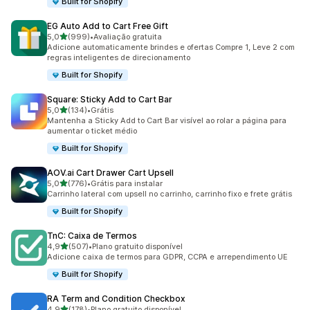
Built for Shopify
EG Auto Add to Cart Free Gift
de 5 estrelas
5,0
(999)
•
Avaliação gratuita
999 avaliações ao todo
Adicione automaticamente brindes e ofertas Compre 1, Leve 2 com
regras inteligentes de direcionamento
Built for Shopify
Square: Sticky Add to Cart Bar
de 5 estrelas
5,0
(134)
•
Grátis
134 avaliações ao todo
Mantenha a Sticky Add to Cart Bar visível ao rolar a página para
aumentar o ticket médio
Built for Shopify
AOV.ai Cart Drawer Cart Upsell
de 5 estrelas
5,0
(776)
•
Grátis para instalar
776 avaliações ao todo
Carrinho lateral com upsell no carrinho, carrinho fixo e frete grátis
Built for Shopify
TnC: Caixa de Termos
de 5 estrelas
4,9
(507)
•
Plano gratuito disponível
507 avaliações ao todo
Adicione caixa de termos para GDPR, CCPA e arrependimento UE
Built for Shopify
RA Term and Condition Checkbox
de 5 estrelas
4,9
(178)
•
Plano gratuito disponível