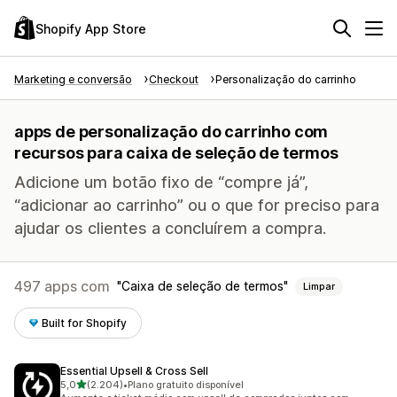
Shopify App Store
Marketing e conversão
Checkout
Personalização do carrinho
apps de personalização do carrinho com
recursos para caixa de seleção de termos
Adicione um botão fixo de “compre já”,
“adicionar ao carrinho” ou o que for preciso para
ajudar os clientes a concluírem a compra.
497 apps com
Caixa de seleção de termos
Limpar
Built for Shopify
Essential Upsell & Cross Sell
de 5 estrelas
5,0
(2.204)
•
Plano gratuito disponível
2204 avaliações ao todo