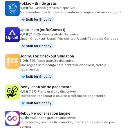
Fokkio – Brinde grátis
de 5 estrelas
4,8
(69)
•
Plano gratuito disponível
69 avaliações ao todo
Mais vendas com brindes automáticos e segmentação avançada.
Built for Shopify
Upsell.com (ex ReConvert)
de 5 estrelas
4,8
(2.782)
•
Plano gratuito disponível
2782 avaliações ao todo
Upsell Checkout, Upsell Pós-compra, Upsell Página de Obrigado
Built for Shopify
BoomGate: Checkout Validation
de 5 estrelas
5,0
(39)
•
Plano gratuito disponível
39 avaliações ao todo
Crie regras sem código para controlar checkout, frete e
pagamentos
Built for Shopify
Payfy: controle de pagamento
de 5 estrelas
4,9
(137)
•
Plano gratuito disponível
137 avaliações ao todo
Reordenar, renomear e ocultar o método de pagamento
Built for Shopify
Rebuy Personalization Engine
de 5 estrelas
4,7
(743)
•
Plano gratuito disponível
743 avaliações ao todo
Recomendações com IA: carrinho, checkout e upsells de pós-
compra