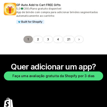
GP Auto Add to Cart FREE Gifts
de 5 estrelas
5,0
(39)
•
Plano gratuito disponível
39 avaliações ao todo
App de brinde com compra para adicionar brindes segmentados
automaticamente ao carrinho
Built for Shopify
1
2
3
4
21
Quer adicionar um app?
Faça uma avaliação gratuita da Shopify por 3 dias