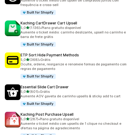
Aumente o ticket médio com upsell de comprados juntos com
frequência e cross-sell
Built for Shopify
Kaching CartDrawer Cart Upsell
de 5 estrelas
5,0
(1.136)
•
Plano gratuito disponível
1136 avaliações ao todo
Aumente o ticket médio: carrinho deslizante, upsell no carrinho e
barra de frete grátis
Built for Shopify
ETP Sort Hide Payment Methods
de 5 estrelas
5,0
(368)
•
Grátis
368 avaliações ao todo
Oculte, ordene, reorganize e renomeie formas de pagamento com
regras de pagamento
Built for Shopify
Essential Slide Cart Drawer
de 5 estrelas
5,0
(801)
•
Grátis
801 avaliações ao todo
Aumente AOV gaveta de carrinho upsells & sticky add to cart
Built for Shopify
Kaching Post Purchase Upsell
de 5 estrelas
5,0
(287)
•
Plano gratuito disponível
287 avaliações ao todo
Aumente o ticket médio com upsells de 1 clique no checkout e
ofertas na página de agradecimento