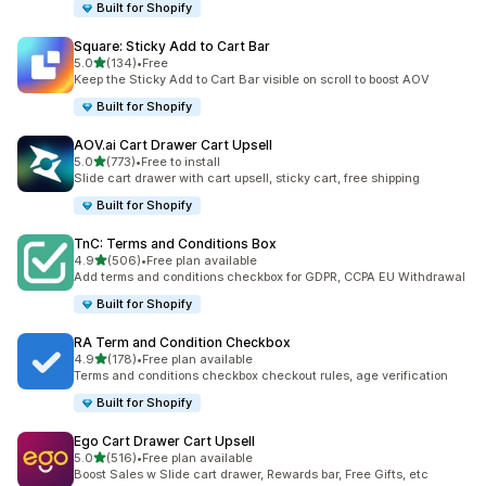
Built for Shopify
Square: Sticky Add to Cart Bar
เต็ม 5 ดาว
5.0
(134)
•
Free
ทั้งหมด 134 รีวิว
Keep the Sticky Add to Cart Bar visible on scroll to boost AOV
Built for Shopify
AOV.ai Cart Drawer Cart Upsell
เต็ม 5 ดาว
5.0
(773)
•
Free to install
ทั้งหมด 773 รีวิว
Slide cart drawer with cart upsell, sticky cart, free shipping
Built for Shopify
TnC: Terms and Conditions Box
เต็ม 5 ดาว
4.9
(506)
•
Free plan available
ทั้งหมด 506 รีวิว
Add terms and conditions checkbox for GDPR, CCPA EU Withdrawal
Built for Shopify
RA Term and Condition Checkbox
เต็ม 5 ดาว
4.9
(178)
•
Free plan available
ทั้งหมด 178 รีวิว
Terms and conditions checkbox checkout rules, age verification
Built for Shopify
Ego Cart Drawer Cart Upsell
เต็ม 5 ดาว
5.0
(516)
•
Free plan available
ทั้งหมด 516 รีวิว
Boost Sales w Slide cart drawer, Rewards bar, Free Gifts, etc