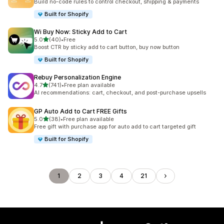
Build no-code rules to control checkout, shipping & payments
Built for Shopify
Wi Buy Now: Sticky Add to Cart
เต็ม 5 ดาว
5.0
(40)
•
Free
ทั้งหมด 40 รีวิว
Boost CTR by sticky add to cart button, buy now button
Built for Shopify
Rebuy Personalization Engine
เต็ม 5 ดาว
4.7
(741)
•
Free plan available
ทั้งหมด 741 รีวิว
AI recommendations: cart, checkout, and post-purchase upsells
GP Auto Add to Cart FREE Gifts
เต็ม 5 ดาว
5.0
(38)
•
Free plan available
ทั้งหมด 38 รีวิว
Free gift with purchase app for auto add to cart targeted gift
Built for Shopify
1
2
3
4
21