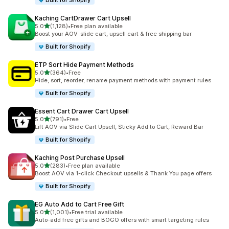
Built for Shopify
Kaching CartDrawer Cart Upsell
เต็ม 5 ดาว
5.0
(1,128)
•
Free plan available
ทั้งหมด 1128 รีวิว
Boost your AOV: slide cart, upsell cart & free shipping bar
Built for Shopify
ETP Sort Hide Payment Methods
เต็ม 5 ดาว
5.0
(364)
•
Free
ทั้งหมด 364 รีวิว
Hide, sort, reorder, rename payment methods with payment rules
Built for Shopify
Essent Cart Drawer Cart Upsell
เต็ม 5 ดาว
5.0
(791)
•
Free
ทั้งหมด 791 รีวิว
Lift AOV via Slide Cart Upsell, Sticky Add to Cart, Reward Bar
Built for Shopify
Kaching Post Purchase Upsell
เต็ม 5 ดาว
5.0
(283)
•
Free plan available
ทั้งหมด 283 รีวิว
Boost AOV via 1-click Checkout upsells & Thank You page offers
Built for Shopify
EG Auto Add to Cart Free Gift
เต็ม 5 ดาว
5.0
(1,001)
•
Free trial available
ทั้งหมด 1001 รีวิว
Auto-add free gifts and BOGO offers with smart targeting rules