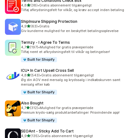
Terms and Conditions Check Box
ud af 5 stjerner
4,8
(38)
•
Gratis abonnement tilgængeligt
38 anmeldelser i alt
Tilføj afkrydsningsfelt for vilkår, og kræv accept inden betaling
ShipInsure Shipping Protection
ud af 5 stjerner
4,9
(63)
•
Gratis
63 anmeldelser i alt
Giv kunderne mulighed for en beskyttet betalingsoplevelse
Termzy ‑ I Agree To Terms
ud af 5 stjerner
4,7
(197)
•
Mulighed for gratis prøveperiode
197 anmeldelser i alt
Tilføj nemt et afkrydsningsfelt til vilkår og betingelser!
Built for Shopify
ICU• In Cart Upsell Cross Sell
ud af 5 stjerner
4,8
(543)
•
Gratis abonnement tilgængeligt
543 anmeldelser i alt
Øg din AOV med mersalg og krydssalg i indkøbskurven samt
mersalg efter køb
Built for Shopify
Also Bought
ud af 5 stjerner
4,7
(312)
•
Mulighed for gratis prøveperiode
312 anmeldelser i alt
Premium kryds-sælg produktanbefalinger. Prisvindende app!
Built for Shopify
SEOAnt ‑ Sticky Add To Cart
ud af 5 stjerner
4,9
(135)
•
Gratis abonnement tilgængeligt
135 anmeldelser i alt