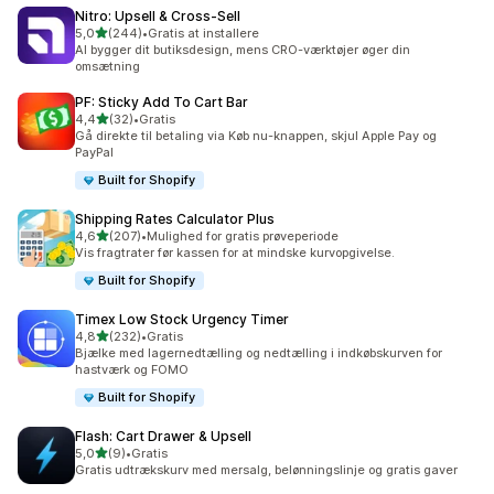
Nitro: Upsell & Cross‑Sell
ud af 5 stjerner
5,0
(244)
•
Gratis at installere
244 anmeldelser i alt
AI bygger dit butiksdesign, mens CRO-værktøjer øger din
omsætning
PF: Sticky Add To Cart Bar
ud af 5 stjerner
4,4
(32)
•
Gratis
32 anmeldelser i alt
Gå direkte til betaling via Køb nu-knappen, skjul Apple Pay og
PayPal
Built for Shopify
Shipping Rates Calculator Plus
ud af 5 stjerner
4,6
(207)
•
Mulighed for gratis prøveperiode
207 anmeldelser i alt
Vis fragtrater før kassen for at mindske kurvopgivelse.
Built for Shopify
Timex Low Stock Urgency Timer
ud af 5 stjerner
4,8
(232)
•
Gratis
232 anmeldelser i alt
Bjælke med lagernedtælling og nedtælling i indkøbskurven for
hastværk og FOMO
Built for Shopify
Flash: Cart Drawer & Upsell
ud af 5 stjerner
5,0
(9)
•
Gratis
9 anmeldelser i alt
Gratis udtrækskurv med mersalg, belønningslinje og gratis gaver