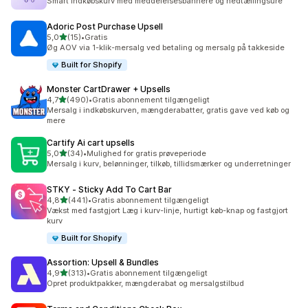
Smart indkøbskurv med meddelelsesbannere og nedtællingsure
Adoric Post Purchase Upsell
ud af 5 stjerner
5,0
(15)
•
Gratis
15 anmeldelser i alt
Øg AOV via 1-klik-mersalg ved betaling og mersalg på takkeside
Built for Shopify
Monster CartDrawer + Upsells
ud af 5 stjerner
4,7
(490)
•
Gratis abonnement tilgængeligt
490 anmeldelser i alt
Mersalg i indkøbskurven, mængderabatter, gratis gave ved køb og
mere
Cartify Ai cart upsells
ud af 5 stjerner
5,0
(34)
•
Mulighed for gratis prøveperiode
34 anmeldelser i alt
Mersalg i kurv, belønninger, tilkøb, tillidsmærker og underretninger
STKY ‑ Sticky Add To Cart Bar
ud af 5 stjerner
4,8
(441)
•
Gratis abonnement tilgængeligt
441 anmeldelser i alt
Vækst med fastgjort Læg i kurv-linje, hurtigt køb-knap og fastgjort
kurv
Built for Shopify
Assortion: Upsell & Bundles
ud af 5 stjerner
4,9
(313)
•
Gratis abonnement tilgængeligt
313 anmeldelser i alt
Opret produktpakker, mængderabat og mersalgstilbud