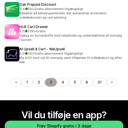
Oak Prepaid Discount
ud af 5 stjerner
4,4
(9)
•
Gratis abonnement tilgængeligt
9 anmeldelser i alt
Rabatter på betalingsmetoder, der automatisk anvendes i
indkøbskurven og ved betaling
HUE Cart Drawer
ud af 5 stjerner
5,0
(39)
•
Gratis
39 anmeldelser i alt
Opbyg en kurveskuffe med rabatkode og understøttelse af mersalg
i kurven
AI Upsell & Cart ‑ WeUpsell
ud af 5 stjerner
5,0
(4)
•
Gratis abonnement tilgængeligt
4 anmeldelser i alt
Øg AOV med nyt AI-mersalg samt tilføjelser til indkøbskurv og efter
køb
1
2
3
4
5
6
21
Vil du tilføje en app?
Prøv Shopify gratis i 3 dage