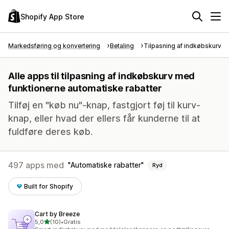
Shopify App Store
Markedsføring og konvertering
Betaling
Tilpasning af indkøbskurv
Alle apps til tilpasning af indkøbskurv med
funktionerne automatiske rabatter
Tilføj en "køb nu"-knap, fastgjort føj til kurv-
knap, eller hvad der ellers får kunderne til at
fuldføre deres køb.
497 apps med
Automatiske rabatter
Ryd
Built for Shopify
Cart by Breeze
ud af 5 stjerner
5,0
(10)
•
Gratis
10 anmeldelser i alt