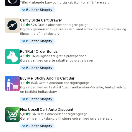
Tilføj klæbende kurv og hurtig køb ikon for at få flere salg
Built for Shopify
Cartly Slide Cart Drawer
ud af 5 stjerner
4,9
(82)
•
Gratis abonnement tilgængeligt
82 anmeldelser i alt
Øg den gennemsnitlige ordreværdi med sidekurv, nedtællingsur og
tilpasning af indkøbskurv
Built for Shopify
RuffRuff Order Bonus
ud af 5 stjerner
4,9
(9)
•
Mulighed for gratis prøveperiode
9 anmeldelser i alt
Øg salget med smarte rabatter og gratis gaver
Built for Shopify
Buy Me: Sticky Add To Cart Bar
ud af 5 stjerner
4,9
(153)
•
Gratis abonnement tilgængeligt
153 anmeldelser i alt
Øg salget med en fastlåst ’Læg i indkøbskurv’-bjælke, hurtigt køb og
en fastlåst indkøbskurv
Built for Shopify
Flex Upsell Cart Auto Discount
ud af 5 stjerner
5,0
(16)
•
Gratis abonnement tilgængeligt
16 anmeldelser i alt
Gør enhver indkøbskurv til større ordrer med smart mersalg
Built for Shopify