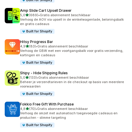
Built for Shopify
Amp Slide Cart Upsell Drawer
van 5 sterren
5,0
(689)
•
Gratis abonnement beschikbaar
689 recensies in totaal
Verhoog de AOV via upsell in de winkelwagenlade, beloningsbalk
en gratis cadeaus
Built for Shopify
Hitsy Progress Bar
van 5 sterren
4,9
(83)
•
Gratis abonnement beschikbaar
83 recensies in totaal
Verhoog de GBW met een voortgangsbalk voor gratis verzending,
kortingen en cadeaus
Built for Shopify
Shipy ‑ Hide Shipping Rules
van 5 sterren
5,0
(133)
•
Gratis abonnement beschikbaar
133 recensies in totaal
Beheer je verzendtarieven in de checkout op basis van meerdere
voorwaarden
Built for Shopify
Fokkio Free Gift With Purchase
van 5 sterren
4,8
(70)
•
Gratis abonnement beschikbaar
70 recensies in totaal
Verhoog de omzet met automatisch toegevoegde cadeaus en
producten - slimme targeting
Built for Shopify