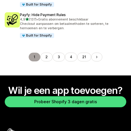
Built for Shopify
Payfy: Hide Payment Rules
van 5 sterren
4,9
(137)
•
Gratis abonnement beschikbaar
137 recensies in totaal
Checkout aanpassen om betaalmethoden te sorteren, te
hernoemen en te verbergen.
Built for Shopify
1
2
3
4
21
Wil je een app toevoegen?
Probeer Shopify 3 dagen gratis