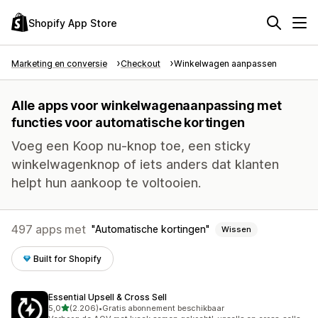
Shopify App Store
Marketing en conversie
Checkout
Winkelwagen aanpassen
Alle apps voor winkelwagenaanpassing met
functies voor automatische kortingen
Voeg een Koop nu-knop toe, een sticky
winkelwagenknop of iets anders dat klanten
helpt hun aankoop te voltooien.
497 apps met
Automatische kortingen
Wissen
Built for Shopify
Essential Upsell & Cross Sell
van 5 sterren
5,0
(2.206)
•
Gratis abonnement beschikbaar
2206 recensies in totaal