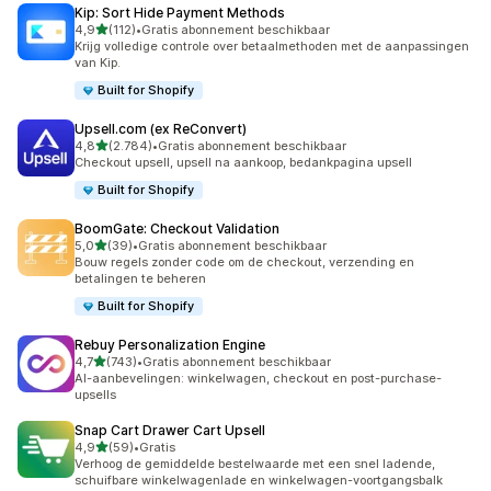
Kip: Sort Hide Payment Methods
van 5 sterren
4,9
(112)
•
Gratis abonnement beschikbaar
112 recensies in totaal
Krijg volledige controle over betaalmethoden met de aanpassingen
van Kip.
Built for Shopify
Upsell.com (ex ReConvert)
van 5 sterren
4,8
(2.784)
•
Gratis abonnement beschikbaar
2784 recensies in totaal
Checkout upsell, upsell na aankoop, bedankpagina upsell
Built for Shopify
BoomGate: Checkout Validation
van 5 sterren
5,0
(39)
•
Gratis abonnement beschikbaar
39 recensies in totaal
Bouw regels zonder code om de checkout, verzending en
betalingen te beheren
Built for Shopify
Rebuy Personalization Engine
van 5 sterren
4,7
(743)
•
Gratis abonnement beschikbaar
743 recensies in totaal
AI-aanbevelingen: winkelwagen, checkout en post-purchase-
upsells
Snap Cart Drawer Cart Upsell
van 5 sterren
4,9
(59)
•
Gratis
59 recensies in totaal
Verhoog de gemiddelde bestelwaarde met een snel ladende,
schuifbare winkelwagenlade en winkelwagen-voortgangsbalk