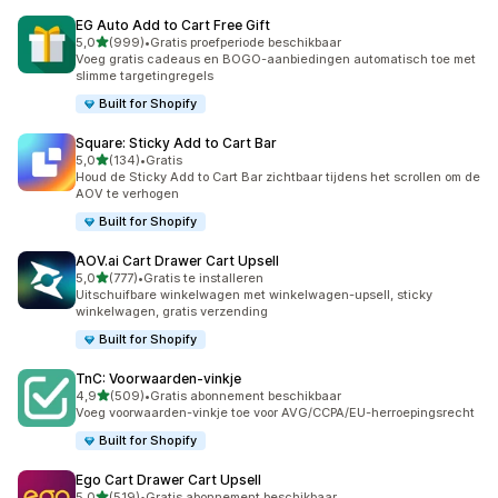
EG Auto Add to Cart Free Gift
van 5 sterren
5,0
(999)
•
Gratis proefperiode beschikbaar
999 recensies in totaal
Voeg gratis cadeaus en BOGO-aanbiedingen automatisch toe met
slimme targetingregels
Built for Shopify
Square: Sticky Add to Cart Bar
van 5 sterren
5,0
(134)
•
Gratis
134 recensies in totaal
Houd de Sticky Add to Cart Bar zichtbaar tijdens het scrollen om de
AOV te verhogen
Built for Shopify
AOV.ai Cart Drawer Cart Upsell
van 5 sterren
5,0
(777)
•
Gratis te installeren
777 recensies in totaal
Uitschuifbare winkelwagen met winkelwagen-upsell, sticky
winkelwagen, gratis verzending
Built for Shopify
TnC: Voorwaarden‑vinkje
van 5 sterren
4,9
(509)
•
Gratis abonnement beschikbaar
509 recensies in totaal
Voeg voorwaarden-vinkje toe voor AVG/CCPA/EU-herroepingsrecht
Built for Shopify
Ego Cart Drawer Cart Upsell
van 5 sterren
5,0
(519)
•
Gratis abonnement beschikbaar