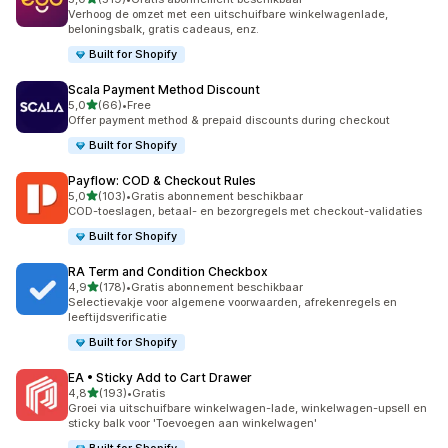
519 recensies in totaal
Verhoog de omzet met een uitschuifbare winkelwagenlade,
beloningsbalk, gratis cadeaus, enz.
Built for Shopify
Scala Payment Method Discount
van 5 sterren
5,0
(66)
•
Free
66 recensies in totaal
Offer payment method & prepaid discounts during checkout
Built for Shopify
Payflow: COD & Checkout Rules
van 5 sterren
5,0
(103)
•
Gratis abonnement beschikbaar
103 recensies in totaal
COD-toeslagen, betaal- en bezorgregels met checkout-validaties
Built for Shopify
RA Term and Condition Checkbox
van 5 sterren
4,9
(178)
•
Gratis abonnement beschikbaar
178 recensies in totaal
Selectievakje voor algemene voorwaarden, afrekenregels en
leeftijdsverificatie
Built for Shopify
EA • Sticky Add to Cart Drawer
van 5 sterren
4,8
(193)
•
Gratis
193 recensies in totaal
Groei via uitschuifbare winkelwagen-lade, winkelwagen-upsell en
sticky balk voor 'Toevoegen aan winkelwagen'