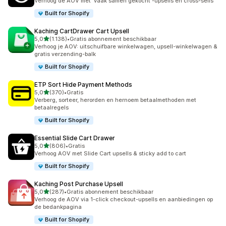
Verhoog de AOV met 'vaak samen gekocht'-upsells en cross-sells
Built for Shopify
Kaching CartDrawer Cart Upsell
van 5 sterren
5,0
(1.138)
•
Gratis abonnement beschikbaar
1138 recensies in totaal
Verhoog je AOV: uitschuifbare winkelwagen, upsell-winkelwagen &
gratis verzending-balk
Built for Shopify
ETP Sort Hide Payment Methods
van 5 sterren
5,0
(370)
•
Gratis
370 recensies in totaal
Verberg, sorteer, herorden en hernoem betaalmethoden met
betaalregels
Built for Shopify
Essential Slide Cart Drawer
van 5 sterren
5,0
(806)
•
Gratis
806 recensies in totaal
Verhoog AOV met Slide Cart upsells & sticky add to cart
Built for Shopify
Kaching Post Purchase Upsell
van 5 sterren
5,0
(287)
•
Gratis abonnement beschikbaar
287 recensies in totaal
Verhoog de AOV via 1-click checkout-upsells en aanbiedingen op
de bedankpagina
Built for Shopify