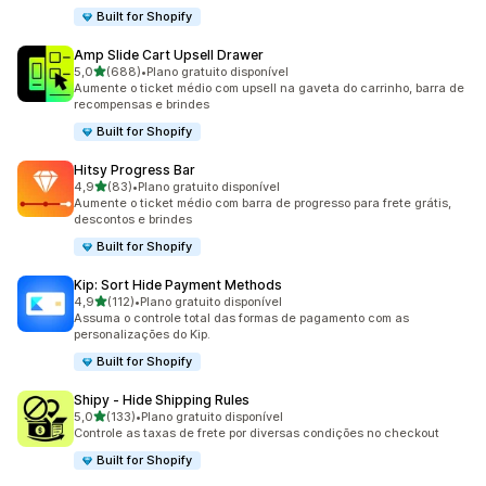
Built for Shopify
Amp Slide Cart Upsell Drawer
de 5 estrelas
5,0
(688)
•
Plano gratuito disponível
688 avaliações ao todo
Aumente o ticket médio com upsell na gaveta do carrinho, barra de
recompensas e brindes
Built for Shopify
Hitsy Progress Bar
de 5 estrelas
4,9
(83)
•
Plano gratuito disponível
83 avaliações ao todo
Aumente o ticket médio com barra de progresso para frete grátis,
descontos e brindes
Built for Shopify
Kip: Sort Hide Payment Methods
de 5 estrelas
4,9
(112)
•
Plano gratuito disponível
112 avaliações ao todo
Assuma o controle total das formas de pagamento com as
personalizações do Kip.
Built for Shopify
Shipy ‑ Hide Shipping Rules
de 5 estrelas
5,0
(133)
•
Plano gratuito disponível
133 avaliações ao todo
Controle as taxas de frete por diversas condições no checkout
Built for Shopify