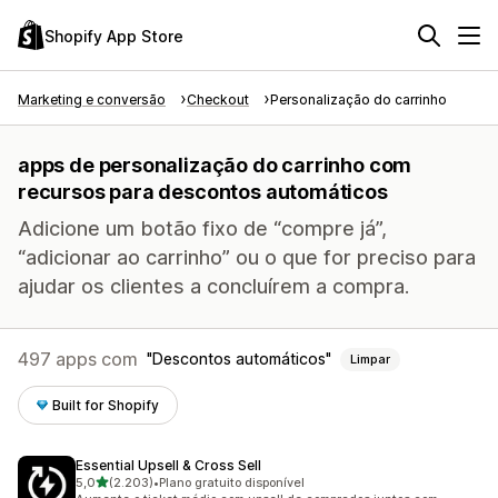
Shopify App Store
Marketing e conversão
Checkout
Personalização do carrinho
apps de personalização do carrinho com
recursos para descontos automáticos
Adicione um botão fixo de “compre já”,
“adicionar ao carrinho” ou o que for preciso para
ajudar os clientes a concluírem a compra.
497 apps com
Descontos automáticos
Limpar
Built for Shopify
Essential Upsell & Cross Sell
de 5 estrelas
5,0
(2.203)
•
Plano gratuito disponível
2203 avaliações ao todo