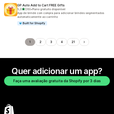
GP Auto Add to Cart FREE Gifts
de 5 estrelas
5,0
(39)
•
Plano gratuito disponível
39 avaliações ao todo
App de brinde com compra para adicionar brindes segmentados
automaticamente ao carrinho
Built for Shopify
1
2
3
4
21
Quer adicionar um app?
Faça uma avaliação gratuita da Shopify por 3 dias