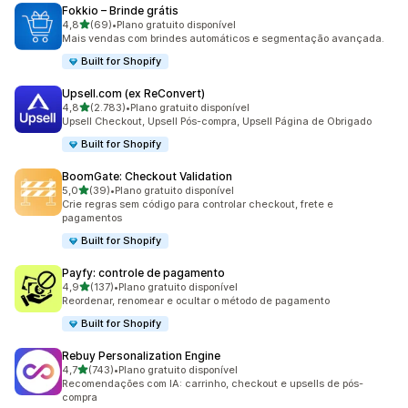
Fokkio – Brinde grátis
de 5 estrelas
4,8
(69)
•
Plano gratuito disponível
69 avaliações ao todo
Mais vendas com brindes automáticos e segmentação avançada.
Built for Shopify
Upsell.com (ex ReConvert)
de 5 estrelas
4,8
(2.783)
•
Plano gratuito disponível
2783 avaliações ao todo
Upsell Checkout, Upsell Pós-compra, Upsell Página de Obrigado
Built for Shopify
BoomGate: Checkout Validation
de 5 estrelas
5,0
(39)
•
Plano gratuito disponível
39 avaliações ao todo
Crie regras sem código para controlar checkout, frete e
pagamentos
Built for Shopify
Payfy: controle de pagamento
de 5 estrelas
4,9
(137)
•
Plano gratuito disponível
137 avaliações ao todo
Reordenar, renomear e ocultar o método de pagamento
Built for Shopify
Rebuy Personalization Engine
de 5 estrelas
4,7
(743)
•
Plano gratuito disponível
743 avaliações ao todo
Recomendações com IA: carrinho, checkout e upsells de pós-
compra