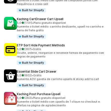
Aumente o ticket médio com upsell de comprados juntos com
frequência e cross-sell
Built for Shopify
Kaching CartDrawer Cart Upsell
de 5 estrelas
5,0
(1.131)
•
Plano gratuito disponível
1131 avaliações ao todo
Aumente o ticket médio: carrinho deslizante, upsell no carrinho e
barra de frete grátis
Built for Shopify
ETP Sort Hide Payment Methods
de 5 estrelas
5,0
(367)
•
Grátis
367 avaliações ao todo
Oculte, ordene, reorganize e renomeie formas de pagamento com
regras de pagamento
Built for Shopify
Essential Slide Cart Drawer
de 5 estrelas
5,0
(802)
•
Grátis
802 avaliações ao todo
Aumente AOV gaveta de carrinho upsells & sticky add to cart
Built for Shopify
Kaching Post Purchase Upsell
de 5 estrelas
5,0
(283)
•
Plano gratuito disponível
283 avaliações ao todo
Aumente o ticket médio com upsells de 1 clique no checkout e
ofertas na página de agradecimento