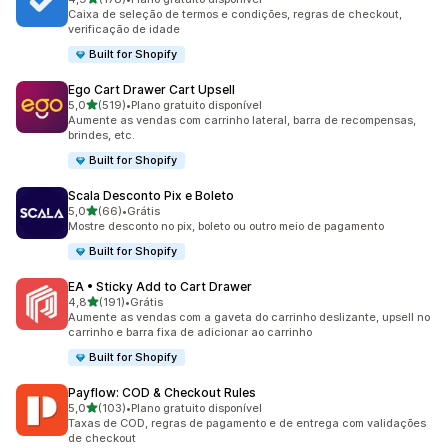
178 avaliações ao todo
Caixa de seleção de termos e condições, regras de checkout,
verificação de idade
Built for Shopify
Ego Cart Drawer Cart Upsell
de 5 estrelas
5,0
(519)
•
Plano gratuito disponível
519 avaliações ao todo
Aumente as vendas com carrinho lateral, barra de recompensas,
brindes, etc.
Built for Shopify
Scala Desconto Pix e Boleto
de 5 estrelas
5,0
(66)
•
Grátis
66 avaliações ao todo
Mostre desconto no pix, boleto ou outro meio de pagamento
Built for Shopify
EA • Sticky Add to Cart Drawer
de 5 estrelas
4,8
(191)
•
Grátis
191 avaliações ao todo
Aumente as vendas com a gaveta do carrinho deslizante, upsell no
carrinho e barra fixa de adicionar ao carrinho
Built for Shopify
Payflow: COD & Checkout Rules
de 5 estrelas
5,0
(103)
•
Plano gratuito disponível
103 avaliações ao todo
Taxas de COD, regras de pagamento e de entrega com validações
de checkout