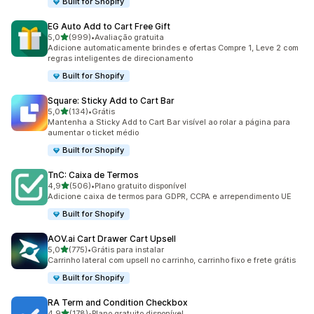
Built for Shopify
EG Auto Add to Cart Free Gift
de 5 estrelas
5,0
(999)
•
Avaliação gratuita
999 avaliações ao todo
Adicione automaticamente brindes e ofertas Compre 1, Leve 2 com
regras inteligentes de direcionamento
Built for Shopify
Square: Sticky Add to Cart Bar
de 5 estrelas
5,0
(134)
•
Grátis
134 avaliações ao todo
Mantenha a Sticky Add to Cart Bar visível ao rolar a página para
aumentar o ticket médio
Built for Shopify
TnC: Caixa de Termos
de 5 estrelas
4,9
(506)
•
Plano gratuito disponível
506 avaliações ao todo
Adicione caixa de termos para GDPR, CCPA e arrependimento UE
Built for Shopify
AOV.ai Cart Drawer Cart Upsell
de 5 estrelas
5,0
(775)
•
Grátis para instalar
775 avaliações ao todo
Carrinho lateral com upsell no carrinho, carrinho fixo e frete grátis
Built for Shopify
RA Term and Condition Checkbox
de 5 estrelas
4,9
(178)
•
Plano gratuito disponível