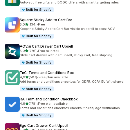
Auto-add free gifts and BOGO offers with smart targeting rules
Built for Shopify
Square: Sticky Add to Cart Bar
z 5 hvězd
5,0
(134)
•
Free
Celkový počet recenzí: 134
Keep the Sticky Add to Cart Bar visible on scroll to boost AOV
Built for Shopify
AOV.ai Cart Drawer Cart Upsell
z 5 hvězd
5,0
(776)
•
Free to install
Celkový počet recenzí: 776
Slide cart drawer with cart upsell, sticky cart, free shipping
Built for Shopify
TnC: Terms and Conditions Box
z 5 hvězd
4,9
(507)
•
Free plan available
Celkový počet recenzí: 507
Add terms and conditions checkbox for GDPR, CCPA EU Withdrawal
Built for Shopify
RA Term and Condition Checkbox
z 5 hvězd
4,9
(178)
•
Free plan available
Celkový počet recenzí: 178
Terms and conditions checkbox checkout rules, age verification
Built for Shopify
Ego Cart Drawer Cart Upsell
z 5 hvězd