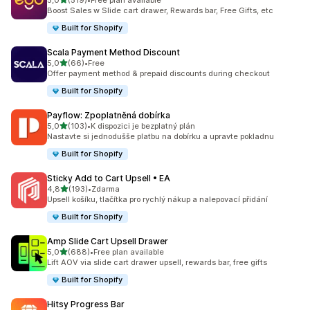
5,0
(519)
•
Free plan available
Celkový počet recenzí: 519
Boost Sales w Slide cart drawer, Rewards bar, Free Gifts, etc
Built for Shopify
Scala Payment Method Discount
z 5 hvězd
5,0
(66)
•
Free
Celkový počet recenzí: 66
Offer payment method & prepaid discounts during checkout
Built for Shopify
Payflow: Zpoplatněná dobírka
z 5 hvězd
5,0
(103)
•
K dispozici je bezplatný plán
Celkový počet recenzí: 103
Nastavte si jednodušše platbu na dobírku a upravte pokladnu
Built for Shopify
Sticky Add to Cart Upsell • EA
z 5 hvězd
4,8
(193)
•
Zdarma
Celkový počet recenzí: 193
Upsell košíku, tlačítka pro rychlý nákup a nalepovací přidání
Built for Shopify
Amp Slide Cart Upsell Drawer
z 5 hvězd
5,0
(688)
•
Free plan available
Celkový počet recenzí: 688
Lift AOV via slide cart drawer upsell, rewards bar, free gifts
Built for Shopify
Hitsy Progress Bar