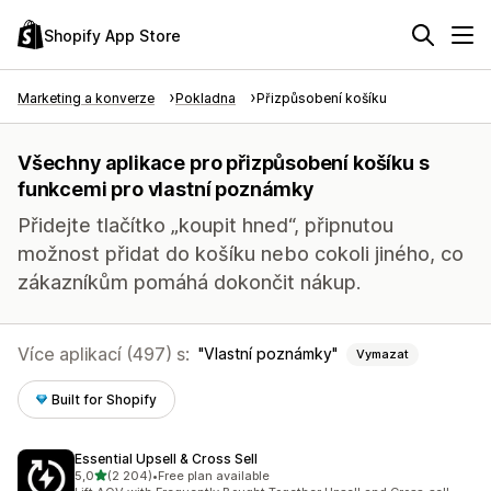
Shopify App Store
Marketing a konverze
Pokladna
Přizpůsobení košíku
Všechny aplikace pro přizpůsobení košíku s
funkcemi pro vlastní poznámky
Přidejte tlačítko „koupit hned“, připnutou
možnost přidat do košíku nebo cokoli jiného, co
zákazníkům pomáhá dokončit nákup.
Více aplikací (497) s:
Vlastní poznámky
Vymazat
Built for Shopify
Essential Upsell & Cross Sell
z 5 hvězd
5,0
(2 204)
•
Free plan available
Celkový počet recenzí: 2204