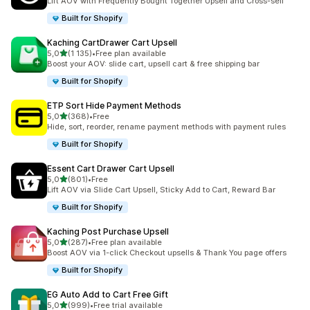
Lift AOV with Frequently Bought Together Upsell and Cross-sell
Built for Shopify
Kaching CartDrawer Cart Upsell
z 5 hvězd
5,0
(1 135)
•
Free plan available
Celkový počet recenzí: 1135
Boost your AOV: slide cart, upsell cart & free shipping bar
Built for Shopify
ETP Sort Hide Payment Methods
z 5 hvězd
5,0
(368)
•
Free
Celkový počet recenzí: 368
Hide, sort, reorder, rename payment methods with payment rules
Built for Shopify
Essent Cart Drawer Cart Upsell
z 5 hvězd
5,0
(801)
•
Free
Celkový počet recenzí: 801
Lift AOV via Slide Cart Upsell, Sticky Add to Cart, Reward Bar
Built for Shopify
Kaching Post Purchase Upsell
z 5 hvězd
5,0
(287)
•
Free plan available
Celkový počet recenzí: 287
Boost AOV via 1-click Checkout upsells & Thank You page offers
Built for Shopify
EG Auto Add to Cart Free Gift
z 5 hvězd
5,0
(999)
•
Free trial available
Celkový počet recenzí: 999