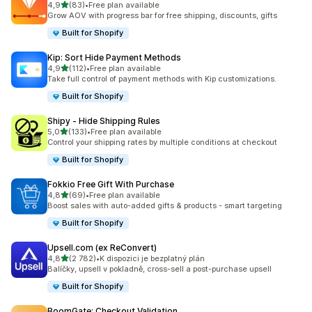
z 5 hvězd
4,9
(83)
•
Free plan available
Celkový počet recenzí: 83
Grow AOV with progress bar for free shipping, discounts, gifts
Built for Shopify
Kip: Sort Hide Payment Methods
z 5 hvězd
4,9
(112)
•
Free plan available
Celkový počet recenzí: 112
Take full control of payment methods with Kip customizations.
Built for Shopify
Shipy ‑ Hide Shipping Rules
z 5 hvězd
5,0
(133)
•
Free plan available
Celkový počet recenzí: 133
Control your shipping rates by multiple conditions at checkout
Built for Shopify
Fokkio Free Gift With Purchase
z 5 hvězd
4,8
(69)
•
Free plan available
Celkový počet recenzí: 69
Boost sales with auto-added gifts & products - smart targeting
Built for Shopify
Upsell.com (ex ReConvert)
z 5 hvězd
4,8
(2 782)
•
K dispozici je bezplatný plán
Celkový počet recenzí: 2782
Balíčky, upsell v pokladně, cross-sell a post-purchase upsell
Built for Shopify
BoomGate: Checkout Validation