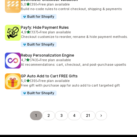
z 5 hvězd
5,0
(39)
•
Free plan available
Celkový počet recenzí: 39
Build no-code rules to control checkout, shipping & payments
Built for Shopify
Payfy: Hide Payment Rules
z 5 hvězd
4,9
(137)
•
Free plan available
Celkový počet recenzí: 137
Checkout customize to reorder, rename & hide payment methods.
Built for Shopify
Rebuy Personalization Engine
z 5 hvězd
4,7
(743)
•
Free plan available
Celkový počet recenzí: 743
AI recommendations: cart, checkout, and post-purchase upsells
GP Auto Add to Cart FREE Gifts
z 5 hvězd
5,0
(39)
•
Free plan available
Celkový počet recenzí: 39
Free gift with purchase app for auto add to cart targeted gift
Built for Shopify
1
2
3
4
21