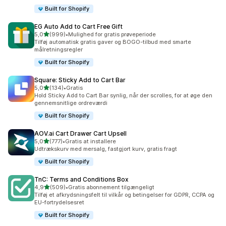
Built for Shopify
EG Auto Add to Cart Free Gift
ud af 5 stjerner
5,0
(999)
•
Mulighed for gratis prøveperiode
999 anmeldelser i alt
Tilføj automatisk gratis gaver og BOGO-tilbud med smarte
målretningsregler
Built for Shopify
Square: Sticky Add to Cart Bar
ud af 5 stjerner
5,0
(134)
•
Gratis
134 anmeldelser i alt
Hold Sticky Add to Cart Bar synlig, når der scrolles, for at øge den
gennemsnitlige ordreværdi
Built for Shopify
AOV.ai Cart Drawer Cart Upsell
ud af 5 stjerner
5,0
(777)
•
Gratis at installere
777 anmeldelser i alt
Udtrækskurv med mersalg, fastgjort kurv, gratis fragt
Built for Shopify
TnC: Terms and Conditions Box
ud af 5 stjerner
4,9
(509)
•
Gratis abonnement tilgængeligt
509 anmeldelser i alt
Tilføj et afkrydsningsfelt til vilkår og betingelser for GDPR, CCPA og
EU-fortrydelsesret
Built for Shopify