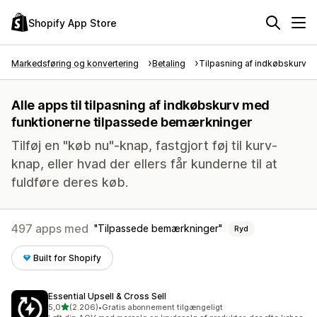
Shopify App Store
Markedsføring og konvertering
Betaling
Tilpasning af indkøbskurv
Alle apps til tilpasning af indkøbskurv med
funktionerne tilpassede bemærkninger
Tilføj en "køb nu"-knap, fastgjort føj til kurv-
knap, eller hvad der ellers får kunderne til at
fuldføre deres køb.
497 apps med
Tilpassede bemærkninger
Ryd
Built for Shopify
Essential Upsell & Cross Sell
ud af 5 stjerner
5,0
(2.206)
•
Gratis abonnement tilgængeligt
2206 anmeldelser i alt