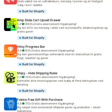
Skab vækst via en udtrækskurv, mersalg i kurven og en fastgjort
'Læg i kurv'-bjælke
Built for Shopify
Amp Slide Cart Upsell Drawer
ud af 5 stjerner
5,0
(689)
•
Gratis abonnement tilgængeligt
689 anmeldelser i alt
Øg din AOV via mersalg i slide cart-kurveskuffe, belønningslinje og
gratis gaver
Built for Shopify
Hitsy Progress Bar
ud af 5 stjerner
4,9
(83)
•
Gratis abonnement tilgængeligt
83 anmeldelser i alt
Øg den gennemsnitlige ordreværdi med en statuslinje til gratis
fragt, rabatter og gaver
Built for Shopify
Shipy ‑ Hide Shipping Rules
ud af 5 stjerner
5,0
(133)
•
Gratis abonnement tilgængeligt
133 anmeldelser i alt
Kontrollér dine leveringspriser ved hjælp af flere betingelser ved
betaling
Built for Shopify
Fokkio Free Gift With Purchase
ud af 5 stjerner
4,8
(70)
•
Gratis abonnement tilgængeligt
70 anmeldelser i alt
Øg salget med automatisk tilføjede gaver og produkter – smart
målretning