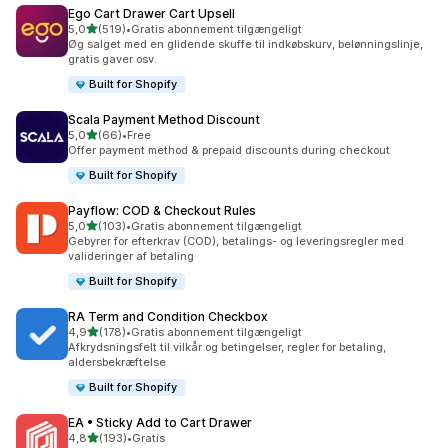
Ego Cart Drawer Cart Upsell
ud af 5 stjerner
5,0
(519)
•
Gratis abonnement tilgængeligt
519 anmeldelser i alt
Øg salget med en glidende skuffe til indkøbskurv, belønningslinje,
gratis gaver osv.
Built for Shopify
Scala Payment Method Discount
ud af 5 stjerner
5,0
(66)
•
Free
66 anmeldelser i alt
Offer payment method & prepaid discounts during checkout
Built for Shopify
Payflow: COD & Checkout Rules
ud af 5 stjerner
5,0
(103)
•
Gratis abonnement tilgængeligt
103 anmeldelser i alt
Gebyrer for efterkrav (COD), betalings- og leveringsregler med
valideringer af betaling
Built for Shopify
RA Term and Condition Checkbox
ud af 5 stjerner
4,9
(178)
•
Gratis abonnement tilgængeligt
178 anmeldelser i alt
Afkrydsningsfelt til vilkår og betingelser, regler for betaling,
aldersbekræftelse
Built for Shopify
EA • Sticky Add to Cart Drawer
ud af 5 stjerner
4,8
(193)
•
Gratis
193 anmeldelser i alt