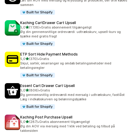
Løft din AOV med mersalg og krydssalg af produkter, der ofte købes
sammen
Built for Shopify
Kaching CartDrawer Cart Upsell
ud af 5 stjerner
5,0
(1.138)
•
Gratis abonnement tilgængeligt
1138 anmeldelser i alt
Øg din gennemsnitlige ordreværdi: udtrækskurv, upsell-kurv og
bjælke med gratis fragt
Built for Shopify
ETP Sort Hide Payment Methods
ud af 5 stjerner
5,0
(370)
•
Gratis
370 anmeldelser i alt
Skjul, sortér, omarranger og omdøb betalingsmetoder med
betalingsregler
Built for Shopify
Essent Cart Drawer Cart Upsell
ud af 5 stjerner
5,0
(806)
•
Gratis
806 anmeldelser i alt
Øg gennemsnitlig ordreværdi med mersalg i udtrækskurv, fastlåst
Læg i indkøbskurven og belønningsbjælke
Built for Shopify
Kaching Post Purchase Upsell
ud af 5 stjerner
5,0
(287)
•
Gratis abonnement tilgængeligt
287 anmeldelser i alt
Øg din AOV via mersalg med 1 klik ved betaling og tilbud på
takkesiden