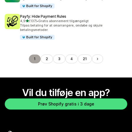
Built for Shopify
Payfy: Hide Payment Rules
ud af 5 stjerner
4,9
(137)
•
Gratis abonnement tilgængeligt
137 anmeldelser i alt
Tilpas betaling for at omarrangere, omdøbe og skjule
betalingsmetoder.
Built for Shopify
1
2
3
4
21
Vil du tilføje en app?
Prøv Shopify gratis i 3 dage