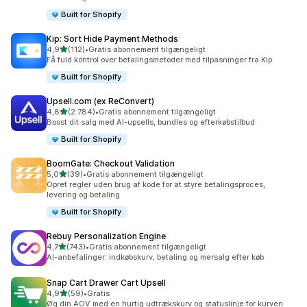
Built for Shopify
Kip: Sort Hide Payment Methods
ud af 5 stjerner
4,9
(112)
•
Gratis abonnement tilgængeligt
112 anmeldelser i alt
Få fuld kontrol over betalingsmetoder med tilpasninger fra Kip.
Built for Shopify
Upsell.com (ex ReConvert)
ud af 5 stjerner
4,8
(2.784)
•
Gratis abonnement tilgængeligt
2784 anmeldelser i alt
Boost dit salg med AI-upsells, bundles og efterkøbstilbud
Built for Shopify
BoomGate: Checkout Validation
ud af 5 stjerner
5,0
(39)
•
Gratis abonnement tilgængeligt
39 anmeldelser i alt
Opret regler uden brug af kode for at styre betalingsproces,
levering og betaling
Built for Shopify
Rebuy Personalization Engine
ud af 5 stjerner
4,7
(743)
•
Gratis abonnement tilgængeligt
743 anmeldelser i alt
AI-anbefalinger: indkøbskurv, betaling og mersalg efter køb
Snap Cart Drawer Cart Upsell
ud af 5 stjerner
4,9
(59)
•
Gratis
59 anmeldelser i alt
Øg din AOV med en hurtig udtrækskurv og statuslinje for kurven