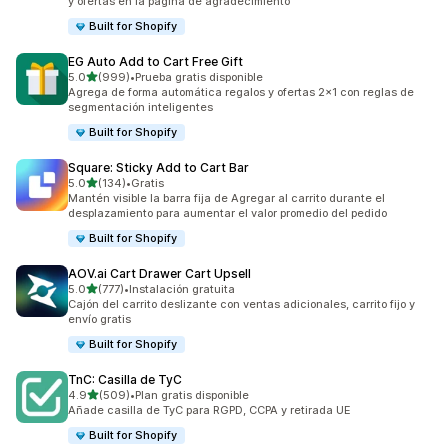
y ofertas en la página de agradecimiento
Built for Shopify
EG Auto Add to Cart Free Gift
de 5 estrellas
5.0
(999)
•
Prueba gratis disponible
999 reseñas en total
Agrega de forma automática regalos y ofertas 2x1 con reglas de
segmentación inteligentes
Built for Shopify
Square: Sticky Add to Cart Bar
de 5 estrellas
5.0
(134)
•
Gratis
134 reseñas en total
Mantén visible la barra fija de Agregar al carrito durante el
desplazamiento para aumentar el valor promedio del pedido
Built for Shopify
AOV.ai Cart Drawer Cart Upsell
de 5 estrellas
5.0
(777)
•
Instalación gratuita
777 reseñas en total
Cajón del carrito deslizante con ventas adicionales, carrito fijo y
envío gratis
Built for Shopify
TnC: Casilla de TyC
de 5 estrellas
4.9
(509)
•
Plan gratis disponible
509 reseñas en total
Añade casilla de TyC para RGPD, CCPA y retirada UE
Built for Shopify