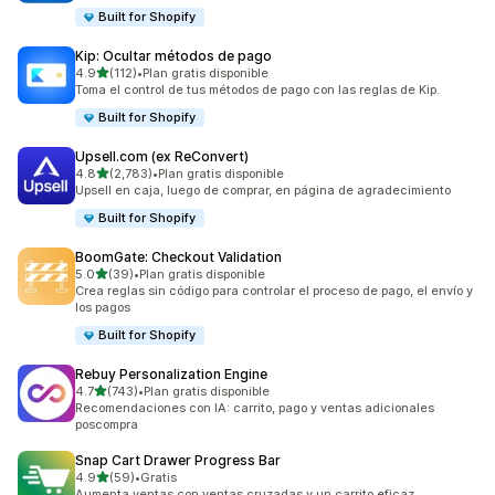
Built for Shopify
Kip: Ocultar métodos de pago
de 5 estrellas
4.9
(112)
•
Plan gratis disponible
112 reseñas en total
Toma el control de tus métodos de pago con las reglas de Kip.
Built for Shopify
Upsell.com (ex ReConvert)
de 5 estrellas
4.8
(2,783)
•
Plan gratis disponible
2783 reseñas en total
Upsell en caja, luego de comprar, en página de agradecimiento
Built for Shopify
BoomGate: Checkout Validation
de 5 estrellas
5.0
(39)
•
Plan gratis disponible
39 reseñas en total
Crea reglas sin código para controlar el proceso de pago, el envío y
los pagos
Built for Shopify
Rebuy Personalization Engine
de 5 estrellas
4.7
(743)
•
Plan gratis disponible
743 reseñas en total
Recomendaciones con IA: carrito, pago y ventas adicionales
poscompra
Snap Cart Drawer Progress Bar
de 5 estrellas
4.9
(59)
•
Gratis
59 reseñas en total
Aumenta ventas con ventas cruzadas y un carrito eficaz.