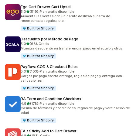
Ego Cart Drawer Cart Upsell
de 5 estrellas
5.0
(519)
•
Plan gratis disponible
519 reseñas en total
Aumenta las ventas con un carrito deslizable, barra de
recompensas, regalos, etc.
Built for Shopify
Descuento por Método de Pago
de 5 estrellas
5.0
(66)
•
Gratis
66 reseñas en total
Muestra descuento en transferencia, pago en efectivo y otros
Built for Shopify
Payflow: COD & Checkout Rules
de 5 estrellas
5.0
(103)
•
Plan gratis disponible
103 reseñas en total
Cargos por pago contra entrega, reglas de pago y entrega con
validaciones
Built for Shopify
RA Term and Condition Checkbox
de 5 estrellas
4.9
(178)
•
Plan gratis disponible
178 reseñas en total
Casilla de términos y condiciones, reglas de pago y verificación de
edad
Built for Shopify
EA • Sticky Add to Cart Drawer
de 5 estrellas
4.8
(193)
•
Gratis