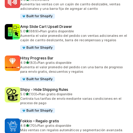
193 reseñas en total
Aumenta las ventas con un cajón de carrito deslizable, ventas
adicionales y una barra fija de agregar al carrito
Built for Shopify
Amp Slide Cart Upsell Drawer
de 5 estrellas
5.0
(689)
•
Plan gratis disponible
689 reseñas en total
Aumenta el valor promedio del pedido con ventas adicionales en el
cajón de carrito deslizante, barra de recompensas y regalos
Built for Shopify
Hitsy Progress Bar
de 5 estrellas
4.9
(83)
•
Plan gratis disponible
83 reseñas en total
Aumenta el valor promedio del pedido con una barra de progreso
para envío gratis, descuentos y regalos
Built for Shopify
Shipy ‑ Hide Shipping Rules
de 5 estrellas
5.0
(133)
•
Plan gratis disponible
133 reseñas en total
Controla tus tarifas de envío mediante varias condiciones en el
proceso de pago
Built for Shopify
Fokkio – Regalo gratis
de 5 estrellas
4.8
(70)
•
Plan gratis disponible
70 reseñas en total
Más ventas con regalos automáticos y segmentación avanzada.