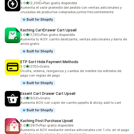
de 5 estrellas
5.0
(2,206)
•
Plan gratis disponible
2206 reseñas en total
Aumenta el valor promedio del pedido con ventas adicionales y
cruzadas de productos comprados juntos frecuentemente
Built for Shopify
Kaching CartDrawer Cart Upsell
de 5 estrellas
5.0
(1,135)
•
Plan gratis disponible
1135 reseñas en total
Aumenta tu AOV: carrito deslizante, ventas adicionales y barra de
envío gratis
Built for Shopify
ETP Sort Hide Payment Methods
de 5 estrellas
5.0
(370)
•
Gratis
370 reseñas en total
Oculta, ordena, reorganiza y cambia de nombre los métodos de
pago con reglas de pago
Built for Shopify
Essent Cart Drawer Cart Upsell
de 5 estrellas
5.0
(803)
•
Gratis
803 reseñas en total
Aumenta AOV con cajón de carrito upsells & sticky add to cart
Built for Shopify
Kaching Post Purchase Upsell
de 5 estrellas
5.0
(287)
•
Plan gratis disponible
287 reseñas en total
Aumenta el AOV mediante ventas adicionales con 1 clic en el pago