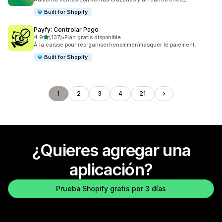
Built for Shopify
Payfy: Controlar Pago
de 5 estrellas
4.9
(137)
•
Plan gratis disponible
137 reseñas en total
À la caisse pour réorganiser/renommer/masquer le paiement.
Built for Shopify
1
2
3
4
21
¿Quieres agregar una
aplicación?
Prueba Shopify gratis por 3 días