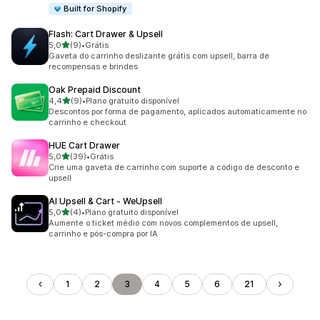
Built for Shopify
Flash: Cart Drawer & Upsell
de 5 estrelas
5,0
(9)
•
Grátis
9 avaliações ao todo
Gaveta do carrinho deslizante grátis com upsell, barra de
recompensas e brindes
Oak Prepaid Discount
de 5 estrelas
4,4
(9)
•
Plano gratuito disponível
9 avaliações ao todo
Descontos por forma de pagamento, aplicados automaticamente no
carrinho e checkout
HUE Cart Drawer
de 5 estrelas
5,0
(39)
•
Grátis
39 avaliações ao todo
Crie uma gaveta de carrinho com suporte a código de desconto e
upsell
AI Upsell & Cart ‑ WeUpsell
de 5 estrelas
5,0
(4)
•
Plano gratuito disponível
4 avaliações ao todo
Aumente o ticket médio com novos complementos de upsell,
carrinho e pós-compra por IA
1
2
3
4
5
6
21