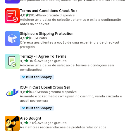
Terms and Conditions Check Box
de 5 estrelas
4,8
(38)
•
Plano gratuito disponível
38 avaliações ao todo
Adicione uma caixa de seleção de termos e exija a confirmação
antes do checkout
ShipInsure Shipping Protection
de 5 estrelas
4,9
(63)
•
Grátis
63 avaliações ao todo
Ofereça aos clientes a opção de uma experiência de checkout
protegida
Termzy ‑ I Agree To Terms
de 5 estrelas
4,7
(197)
•
Avaliação gratuita
197 avaliações ao todo
Adicione uma caixa de seleção de Termos e condições sem
complicações!
Built for Shopify
ICU• In Cart Upsell Cross Sell
de 5 estrelas
4,8
(543)
•
Plano gratuito disponível
543 avaliações ao todo
Aumente o ticket médio com upsell no carrinho, venda cruzada e
upsell pós-compra
Built for Shopify
Also Bought
de 5 estrelas
4,7
(312)
•
Avaliação gratuita
312 avaliações ao todo
As melhores recomendações de produtos relacionados