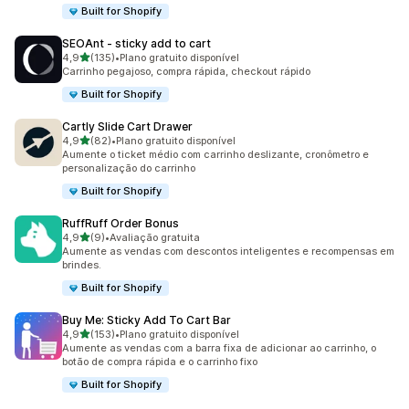
Built for Shopify
SEOAnt ‑ sticky add to cart
de 5 estrelas
4,9
(135)
•
Plano gratuito disponível
135 avaliações ao todo
Carrinho pegajoso, compra rápida, checkout rápido
Built for Shopify
Cartly Slide Cart Drawer
de 5 estrelas
4,9
(82)
•
Plano gratuito disponível
82 avaliações ao todo
Aumente o ticket médio com carrinho deslizante, cronômetro e
personalização do carrinho
Built for Shopify
RuffRuff Order Bonus
de 5 estrelas
4,9
(9)
•
Avaliação gratuita
9 avaliações ao todo
Aumente as vendas com descontos inteligentes e recompensas em
brindes.
Built for Shopify
Buy Me: Sticky Add To Cart Bar
de 5 estrelas
4,9
(153)
•
Plano gratuito disponível
153 avaliações ao todo
Aumente as vendas com a barra fixa de adicionar ao carrinho, o
botão de compra rápida e o carrinho fixo
Built for Shopify