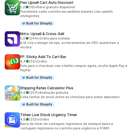
Flex Upsell Cart Auto Discount
de 5 estrelas
5,0
(16)
•
Plano gratuito disponível
16 avaliações ao todo
Transforme cada carrinho em pedidos maiores com upsells
inteligentes
Built for Shopify
Nitro: Upsell & Cross‑Sell
de 5 estrelas
5,0
(244)
•
Grátis para instalar
244 avaliações ao todo
A IA cria o design da loja; as ferramentas de CRO aumentam a
receita
PF: Sticky Add To Cart Bar
de 5 estrelas
4,4
(32)
•
Grátis
32 avaliações ao todo
Pule para o checkout com o botão comprar agora, oculte Apple Pay e
PayPal
Built for Shopify
Shipping Rates Calculator Plus
de 5 estrelas
4,6
(207)
•
Avaliação gratuita
207 avaliações ao todo
Exiba tarifas de envio antes do checkout para evitar abandono
Built for Shopify
Timex Low Stock Urgency Timer
de 5 estrelas
4,8
(232)
•
Grátis
232 avaliações ao todo
Barra de timer de contagem regressiva de estoque baixo e
contagem regressiva no carrinho para urgência e FOMO