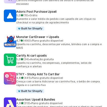
Carrinho inteligente com banners de aviso e cronômetros de
escassez
Adoric Post Purchase Upsell
de 5 estrelas
5,0
(15)
•
Grátis
15 avaliações ao todo
Aumente o valor médio do pedido com upsells de um clique no
checkout e na página de agradecimento
Built for Shopify
Monster CartDrawer + Upsells
de 5 estrelas
4,7
(490)
•
Plano gratuito disponível
490 avaliações ao todo
Upsells no carrinho, descontos por volume, brindes com a compra e
MAIS
Cartify Ai cart upsells
de 5 estrelas
5,0
(34)
•
Avaliação gratuita
34 avaliações ao todo
Upsells no carrinho, recompensas, complementos, selos de
confiança e alertas
STKY ‑ Sticky Add To Cart Bar
de 5 estrelas
4,8
(441)
•
Plano gratuito disponível
441 avaliações ao todo
Cresça com a barra Adicionar ao carrinho fixa, o botão de compra
rápida e o carrinho fixo
Built for Shopify
Assortion: Upsell & Bundles
de 5 estrelas
4,9
(313)
•
Plano gratuito disponível
313 avaliações ao todo
Crie pacotes de produtos, descontos por volume e ofertas de upsell