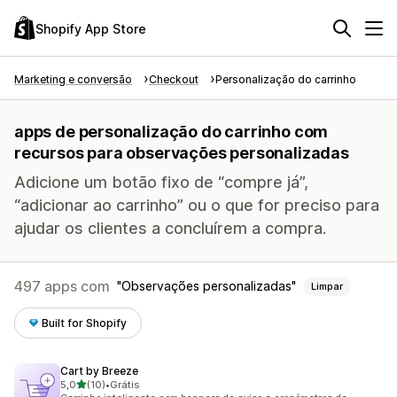
Shopify App Store
Marketing e conversão
Checkout
Personalização do carrinho
apps de personalização do carrinho com
recursos para observações personalizadas
Adicione um botão fixo de “compre já”,
“adicionar ao carrinho” ou o que for preciso para
ajudar os clientes a concluírem a compra.
497 apps com
Observações personalizadas
Limpar
Built for Shopify
Cart by Breeze
de 5 estrelas
5,0
(10)
•
Grátis
10 avaliações ao todo