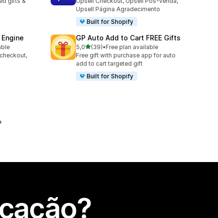
d gifts &
Upsell Checkout, Upsell Pós-venda,
Upsell Página Agradecimento
Built for Shopify
 Engine
GP Auto Add to Cart FREE Gifts
de 5 estrelas
able
5,0
(39)
•
Free plan available
39 total de avaliações
 checkout,
Free gift with purchase app for auto
s
add to cart targeted gift
Built for Shopify
icação?