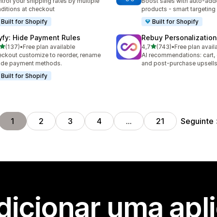
trol your shipping rates by multiple
Boost sales with auto-adde
ditions at checkout
products - smart targeting
Built for Shopify
Built for Shopify
yfy: Hide Payment Rules
Rebuy Personalization
de 5 estrelas
de 5 estrelas
(137)
•
Free plan available
4,7
(743)
•
Free plan avail
 total de avaliações
743 total de avaliações
ckout customize to reorder, rename
AI recommendations: cart,
ide payment methods.
and post-purchase upsell
Built for Shopify
Seguinte
1
2
3
4
…
21
dicionar uma apl