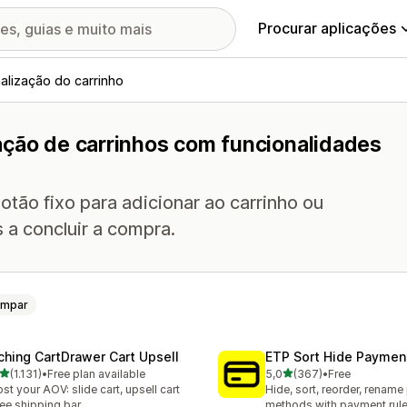
Procurar aplicações
alização do carrinho
ação de carrinhos com funcionalidades
tão fixo para adicionar ao carrinho ou
s a concluir a compra.
impar
ching CartDrawer Cart Upsell
ETP Sort Hide Payme
de 5 estrelas
de 5 estrelas
(1.131)
•
Free plan available
5,0
(367)
•
Free
1 total de avaliações
367 total de avaliações
st your AOV: slide cart, upsell cart
Hide, sort, reorder, renam
ree shipping bar
methods with payment rul