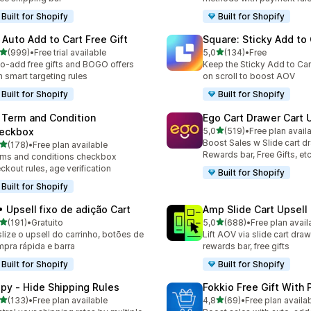
Built for Shopify
Built for Shopify
 Auto Add to Cart Free Gift
Square: Sticky Add to 
de 5 estrelas
de 5 estrelas
(999)
•
Free trial available
5,0
(134)
•
Free
 total de avaliações
134 total de avaliações
o-add free gifts and BOGO offers
Keep the Sticky Add to Cart
h smart targeting rules
on scroll to boost AOV
Built for Shopify
Built for Shopify
 Term and Condition
Ego Cart Drawer Cart 
de 5 estrelas
eckbox
5,0
(519)
•
Free plan avail
519 total de avaliações
Boost Sales w Slide cart d
de 5 estrelas
(178)
•
Free plan available
 total de avaliações
Rewards bar, Free Gifts, et
ms and conditions checkbox
ckout rules, age verification
Built for Shopify
Built for Shopify
• Upsell fixo de adição Cart
Amp Slide Cart Upsell
de 5 estrelas
de 5 estrelas
(191)
•
Gratuito
5,0
(688)
•
Free plan avail
 total de avaliações
688 total de avaliações
lize o upsell do carrinho, botões de
Lift AOV via slide cart draw
pra rápida e barra
rewards bar, free gifts
Built for Shopify
Built for Shopify
ipy ‑ Hide Shipping Rules
Fokkio Free Gift With
de 5 estrelas
de 5 estrelas
(133)
•
Free plan available
4,8
(69)
•
Free plan availa
 total de avaliações
69 total de avaliações