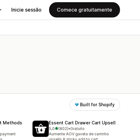
Inicie sessão
Comece gratuitamente
Built for Shopify
nt Methods
Essent Cart Drawer Cart Upsell
de 5 estrelas
5,0
(802)
•
Gratuito
802 total de avaliações
e payment
Aumente AOV gaveta de carrinho
es
upsells & sticky add to cart