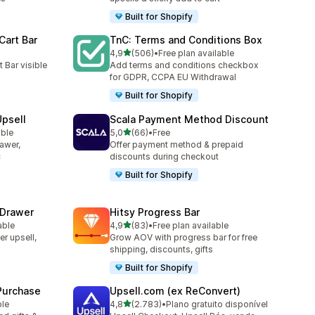
Built for Shopify
Cart Bar
TnC: Terms and Conditions Box
de 5 estrelas
4,9
(506)
•
Free plan available
506 total de avaliações
 Bar visible
Add terms and conditions checkbox
for GDPR, CCPA EU Withdrawal
Built for Shopify
Upsell
Scala Payment Method Discount
de 5 estrelas
able
5,0
(66)
•
Free
66 total de avaliações
rawer,
Offer payment method & prepaid
c
discounts during checkout
Built for Shopify
 Drawer
Hitsy Progress Bar
de 5 estrelas
able
4,9
(83)
•
Free plan available
83 total de avaliações
er upsell,
Grow AOV with progress bar for free
shipping, discounts, gifts
Built for Shopify
 Purchase
Upsell.com (ex ReConvert)
de 5 estrelas
ble
4,8
(2.783)
•
Plano gratuito disponível
2783 total de avaliações