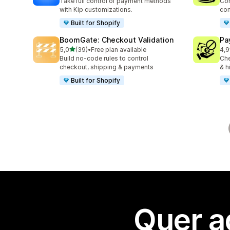
Take full control of payment methods
Con
with Kip customizations.
con
Built for Shopify
BoomGate: Checkout Validation
Pa
de 5 estrelas
5,0
(39)
•
Free plan available
4,9
39 total de avaliações
137
Build no-code rules to control
Che
checkout, shipping & payments
& h
Built for Shopify
Quer a