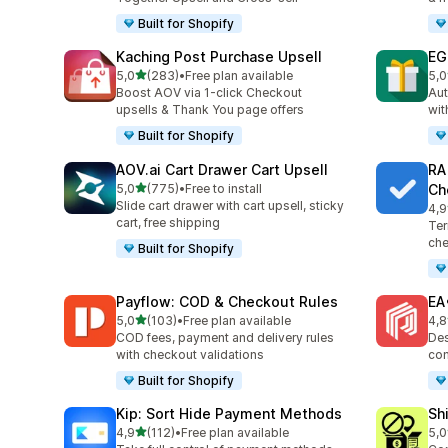
Built for Shopify
Kaching Post Purchase Upsell
EG
de 5 estrelas
5,0
(283)
•
Free plan available
5,0
283 total de avaliações
999
Boost AOV via 1-click Checkout
Aut
upsells & Thank You page offers
wit
Built for Shopify
AOV.ai Cart Drawer Cart Upsell
RA
de 5 estrelas
5,0
(775)
•
Free to install
Ch
775 total de avaliações
Slide cart drawer with cart upsell, sticky
4,9
178
cart, free shipping
Ter
che
Built for Shopify
Payflow: COD & Checkout Rules
EA
de 5 estrelas
5,0
(103)
•
Free plan available
4,8
103 total de avaliações
191
COD fees, payment and delivery rules
Des
with checkout validations
com
Built for Shopify
Kip: Sort Hide Payment Methods
Sh
de 5 estrelas
4,9
(112)
•
Free plan available
5,0
112 total de avaliações
133