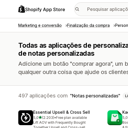
Shopify App Store
Marketing e conversão
Finalização da compra
Person
Todas as aplicações de personaliz
de notas personalizadas
Adicione um botão "comprar agora", um bo
qualquer outra coisa que ajude os cliente
497 aplicações com
Notas personalizadas
L
Essential Upsell & Cross Sell
Ka
de 5 estrelas
5,0
(2.203)
•
Free plan available
5,0
2203 total de avaliações
113
Lift AOV with Frequently Bought
Boo
Together Upsell and Cross-sell
& f