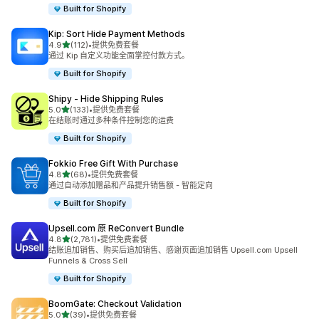
Built for Shopify
Kip: Sort Hide Payment Methods
星（满分 5 星）
4.9
(112)
•
提供免费套餐
总共 112 条评论
通过 Kip 自定义功能全面掌控付款方式。
Built for Shopify
Shipy ‑ Hide Shipping Rules
星（满分 5 星）
5.0
(133)
•
提供免费套餐
总共 133 条评论
在结账时通过多种条件控制您的运费
Built for Shopify
Fokkio Free Gift With Purchase
星（满分 5 星）
4.8
(68)
•
提供免费套餐
总共 68 条评论
通过自动添加赠品和产品提升销售额 - 智能定向
Built for Shopify
Upsell.com 原 ReConvert Bundle
星（满分 5 星）
4.8
(2,781)
•
提供免费套餐
总共 2781 条评论
结账追加销售、购买后追加销售、感谢页面追加销售 Upsell.com Upsell
Funnels & Cross Sell
Built for Shopify
BoomGate: Checkout Validation
星（满分 5 星）
5.0
(39)
•
提供免费套餐