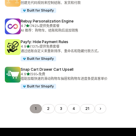
总共 39 条评论
创建无代码规则来控制结账、发货和付款
Built for Shopify
Rebuy Personalization Engine
星（满分 5 星）
4.7
(742)
•
提供免费套餐
总共 742 条评论
AI 推荐：购物车、结账和购后追加销售
Payfy: Hide Payment Rules
星（满分 5 星）
4.9
(137)
•
提供免费套餐
总共 137 条评论
通过结账自定义来重新排序、重命名和隐藏付款方式。
Built for Shopify
Snap Cart Drawer Cart Upsell
星（满分 5 星）
4.9
(59)
•
免费
总共 59 条评论
借助加载快速的滑动购物车抽屉和购物车进度条提高客单价
Built for Shopify
1
2
3
4
21