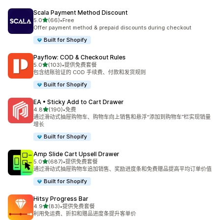
Scala Payment Method Discount
星（满分 5 星）
5.0
(66)
•
Free
总共 66 条评论
Offer payment method & prepaid discounts during checkout
Built for Shopify
Payflow: COD & Checkout Rules
星（满分 5 星）
5.0
(103)
•
提供免费套餐
总共 103 条评论
包含结账验证的 COD 手续费、付款和发货规则
Built for Shopify
EA • Sticky Add to Cart Drawer
星（满分 5 星）
4.8
(190)
•
免费
总共 190 条评论
通过滑动式抽屉购物车、购物车向上销售和悬浮“添加到购物车”栏实现销量
增长
Built for Shopify
Amp Slide Cart Upsell Drawer
星（满分 5 星）
5.0
(687)
•
提供免费套餐
总共 687 条评论
通过滑动式抽屉购物车追加销售、奖励进度条和免费赠品提高平均订单价值
Built for Shopify
Hitsy Progress Bar
星（满分 5 星）
4.9
(83)
•
提供免费套餐
总共 83 条评论
利用免运费、折扣和赠品进度条提升客单价