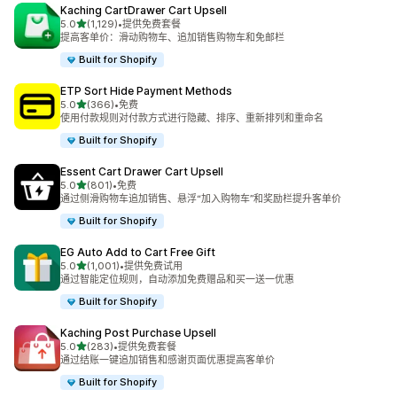
Kaching CartDrawer Cart Upsell
星（满分 5 星）
5.0
(1,129)
•
提供免费套餐
总共 1129 条评论
提高客单价：滑动购物车、追加销售购物车和免邮栏
Built for Shopify
ETP Sort Hide Payment Methods
星（满分 5 星）
5.0
(366)
•
免费
总共 366 条评论
使用付款规则对付款方式进行隐藏、排序、重新排列和重命名
Built for Shopify
Essent Cart Drawer Cart Upsell
星（满分 5 星）
5.0
(801)
•
免费
总共 801 条评论
通过侧滑购物车追加销售、悬浮“加入购物车”和奖励栏提升客单价
Built for Shopify
EG Auto Add to Cart Free Gift
星（满分 5 星）
5.0
(1,001)
•
提供免费试用
总共 1001 条评论
通过智能定位规则，自动添加免费赠品和买一送一优惠
Built for Shopify
Kaching Post Purchase Upsell
星（满分 5 星）
5.0
(283)
•
提供免费套餐
总共 283 条评论
通过结账一键追加销售和感谢页面优惠提高客单价
Built for Shopify