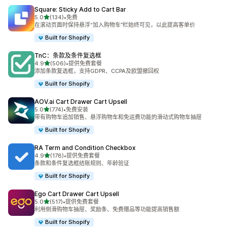
Square: Sticky Add to Cart Bar
星（满分 5 星）
5.0
(134)
•
免费
总共 134 条评论
在滚动页面时保持悬浮“加入购物车”栏始终可见，以此提高客单价
Built for Shopify
TnC：条款及条件复选框
星（满分 5 星）
4.9
(506)
•
提供免费套餐
总共 506 条评论
添加条款复选框，支持GDPR、CCPA及欧盟撤回权
Built for Shopify
AOV.ai Cart Drawer Cart Upsell
星（满分 5 星）
5.0
(774)
•
免费安装
总共 774 条评论
带有购物车追加销售、悬浮购物车和免运费功能的滑动式购物车抽屉
Built for Shopify
RA Term and Condition Checkbox
星（满分 5 星）
4.9
(178)
•
提供免费套餐
总共 178 条评论
条款和条件复选框结账规则、年龄验证
Built for Shopify
Ego Cart Drawer Cart Upsell
星（满分 5 星）
5.0
(517)
•
提供免费套餐
总共 517 条评论
利用侧滑购物车抽屉、奖励条、免费赠品等功能提高销售额
Built for Shopify