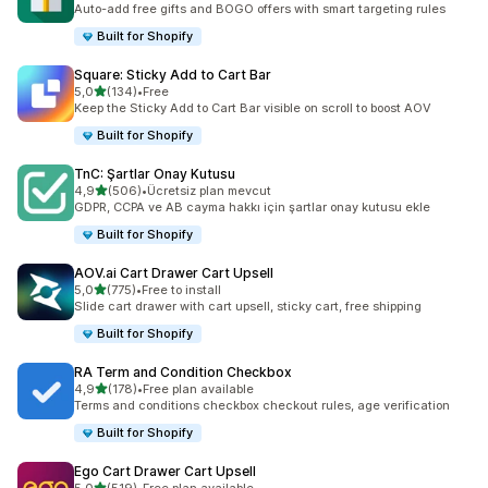
Auto-add free gifts and BOGO offers with smart targeting rules
Built for Shopify
Square: Sticky Add to Cart Bar
5 yıldız üzerinden
5,0
(134)
•
Free
toplam 134 değerlendirme
Keep the Sticky Add to Cart Bar visible on scroll to boost AOV
Built for Shopify
TnC: Şartlar Onay Kutusu
5 yıldız üzerinden
4,9
(506)
•
Ücretsiz plan mevcut
toplam 506 değerlendirme
GDPR, CCPA ve AB cayma hakkı için şartlar onay kutusu ekle
Built for Shopify
AOV.ai Cart Drawer Cart Upsell
5 yıldız üzerinden
5,0
(775)
•
Free to install
toplam 775 değerlendirme
Slide cart drawer with cart upsell, sticky cart, free shipping
Built for Shopify
RA Term and Condition Checkbox
5 yıldız üzerinden
4,9
(178)
•
Free plan available
toplam 178 değerlendirme
Terms and conditions checkbox checkout rules, age verification
Built for Shopify
Ego Cart Drawer Cart Upsell
5 yıldız üzerinden