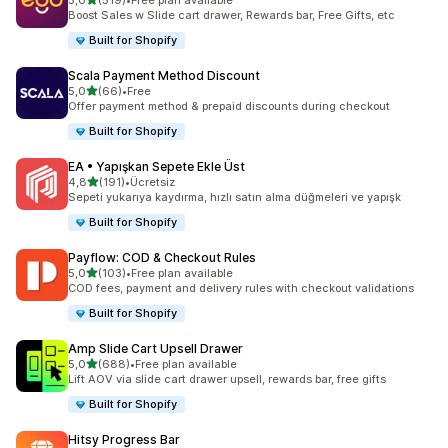
5,0
(519)
•
Free plan available
toplam 519 değerlendirme
Boost Sales w Slide cart drawer, Rewards bar, Free Gifts, etc
Built for Shopify
Scala Payment Method Discount
5 yıldız üzerinden
5,0
(66)
•
Free
toplam 66 değerlendirme
Offer payment method & prepaid discounts during checkout
Built for Shopify
EA • Yapışkan Sepete Ekle Üst
5 yıldız üzerinden
4,8
(191)
•
Ücretsiz
toplam 191 değerlendirme
Sepeti yukarıya kaydırma, hızlı satın alma düğmeleri ve yapışk
Built for Shopify
Payflow: COD & Checkout Rules
5 yıldız üzerinden
5,0
(103)
•
Free plan available
toplam 103 değerlendirme
COD fees, payment and delivery rules with checkout validations
Built for Shopify
Amp Slide Cart Upsell Drawer
5 yıldız üzerinden
5,0
(688)
•
Free plan available
toplam 688 değerlendirme
Lift AOV via slide cart drawer upsell, rewards bar, free gifts
Built for Shopify
Hitsy Progress Bar