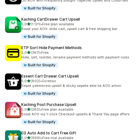
Lift AOV with Frequently Bought Together Upsell and Cross-sell
Built for Shopify
Kaching CartDrawer Cart Upsell
5 yıldız üzerinden
5,0
(1.131)
•
Free plan available
toplam 1131 değerlendirme
Boost your AOV: slide cart, upsell cart & free shipping bar
Built for Shopify
ETP Sort Hide Payment Methods
5 yıldız üzerinden
5,0
(367)
•
Free
toplam 367 değerlendirme
Hide, sort, reorder, rename payment methods with payment rules
Built for Shopify
Essent Cart Drawer Cart Upsell
5 yıldız üzerinden
5,0
(802)
•
Ücretsiz
toplam 802 değerlendirme
Sepet çekmecesi upsell & sticky sepete ekle ile AOV artırın
Built for Shopify
Kaching Post Purchase Upsell
5 yıldız üzerinden
5,0
(283)
•
Free plan available
toplam 283 değerlendirme
Boost AOV via 1-click Checkout upsells & Thank You page offers
Built for Shopify
EG Auto Add to Cart Free Gift
5 yıldız üzerinden
5,0
(999)
•
Free trial available
toplam 999 değerlendirme