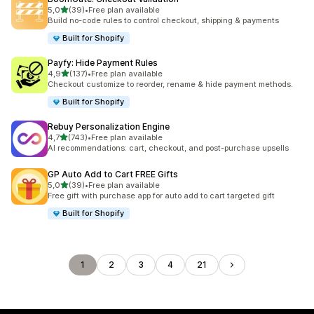
5 yıldız üzerinden
5,0
(39)
•
Free plan available
toplam 39 değerlendirme
Build no-code rules to control checkout, shipping & payments
Built for Shopify
Payfy: Hide Payment Rules
5 yıldız üzerinden
4,9
(137)
•
Free plan available
toplam 137 değerlendirme
Checkout customize to reorder, rename & hide payment methods.
Built for Shopify
Rebuy Personalization Engine
5 yıldız üzerinden
4,7
(743)
•
Free plan available
toplam 743 değerlendirme
AI recommendations: cart, checkout, and post-purchase upsells
GP Auto Add to Cart FREE Gifts
5 yıldız üzerinden
5,0
(39)
•
Free plan available
toplam 39 değerlendirme
Free gift with purchase app for auto add to cart targeted gift
Built for Shopify
1
2
3
4
21