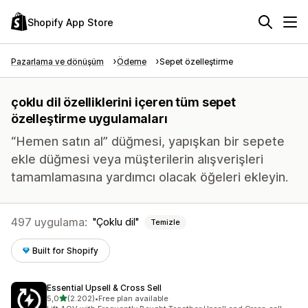
Shopify App Store
Pazarlama ve dönüşüm
Ödeme
Sepet özelleştirme
çoklu dil özelliklerini içeren tüm sepet
özelleştirme uygulamaları
“Hemen satın al” düğmesi, yapışkan bir sepete
ekle düğmesi veya müşterilerin alışverişleri
tamamlamasına yardımcı olacak öğeleri ekleyin.
497 uygulama:
Çoklu dil
Temizle
Built for Shopify
Essential Upsell & Cross Sell
5 yıldız üzerinden
5,0
(2.202)
•
Free plan available
toplam 2202 değerlendirme