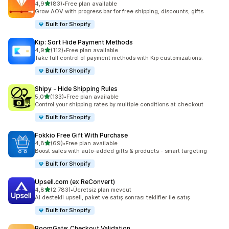
5 yıldız üzerinden
4,9
(83)
•
Free plan available
toplam 83 değerlendirme
Grow AOV with progress bar for free shipping, discounts, gifts
Built for Shopify
Kip: Sort Hide Payment Methods
5 yıldız üzerinden
4,9
(112)
•
Free plan available
toplam 112 değerlendirme
Take full control of payment methods with Kip customizations.
Built for Shopify
Shipy ‑ Hide Shipping Rules
5 yıldız üzerinden
5,0
(133)
•
Free plan available
toplam 133 değerlendirme
Control your shipping rates by multiple conditions at checkout
Built for Shopify
Fokkio Free Gift With Purchase
5 yıldız üzerinden
4,8
(69)
•
Free plan available
toplam 69 değerlendirme
Boost sales with auto-added gifts & products - smart targeting
Built for Shopify
Upsell.com (ex ReConvert)
5 yıldız üzerinden
4,8
(2.783)
•
Ücretsiz plan mevcut
toplam 2783 değerlendirme
AI destekli upsell, paket ve satış sonrası teklifler ile satış
Built for Shopify
BoomGate: Checkout Validation