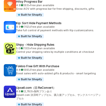
Hitsy Progress Bar
5つ星中
4.9
(83)
•
Free plan available
合計レビュー数：83件
Grow AOV with progress bar for free shipping, discounts, gifts
Built for Shopify
Kip: Sort Hide Payment Methods
5つ星中
4.9
(112)
•
Free plan available
合計レビュー数：112件
Take full control of payment methods with Kip customizations.
Built for Shopify
Shipy ‑ Hide Shipping Rules
5つ星中
5.0
(133)
•
Free plan available
合計レビュー数：133件
Control your shipping rates by multiple conditions at checkout
Built for Shopify
Fokkio Free Gift With Purchase
5つ星中
4.8
(69)
•
Free plan available
合計レビュー数：69件
Boost sales with auto-added gifts & products - smart targeting
Built for Shopify
Upsell.com（旧 ReConvert）
5つ星中
4.8
(2,783)
•
無料プランあり
合計レビュー数：2783件
Upsell.com 決済時アップセル、購入後アップセル、サンクスページアッ
プセル
Built for Shopify