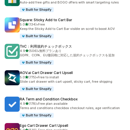
Auto-add free gifts and BOGO offers with smart targeting rules
Built for Shopify
Square: Sticky Add to Cart Bar
5つ星中
5.0
(134)
•
Free
合計レビュー数：134件
Keep the Sticky Add to Cart Bar visible on scroll to boost AOV
Built for Shopify
TnC：利用規約チェックボックス
5つ星中
4.9
(506)
•
無料プランあり
合計レビュー数：506件
GDPR、CCPA、EU撤回権に対応した規約チェックボックスを追加
Built for Shopify
AOV.ai Cart Drawer Cart Upsell
5つ星中
5.0
(775)
•
Free to install
合計レビュー数：775件
Slide cart drawer with cart upsell, sticky cart, free shipping
Built for Shopify
RA Term and Condition Checkbox
5つ星中
4.9
(178)
•
Free plan available
合計レビュー数：178件
Terms and conditions checkbox checkout rules, age verification
Built for Shopify
Ego Cart Drawer Cart Upsell
5つ星中