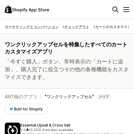
Shopify App Store
マーケティングとコンバージョン
チェックアウト
カートのカスタマイズ
ワンクリックアップセルを特集したすべてのカート
カスタマイズアプリ
「今すぐ購入」ボタン、常時表示の「カートに追
加」、購入完了に役立つその他の各種機能をカスタ
マイズできます。
497個のアプリ：
ワンクリックアップセル
クリア
Built for Shopify
Essential Upsell & Cross Sell
5つ星中
5.0
(2,203)
•
Free plan available
合計レビュー数：2203件