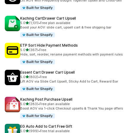
Lift AOV with Frequently Bought Together Upsell and Cross-sell
Built for Shopify
Kaching CartDrawer Cart Upsell
5つ星中
5.0
(1,131)
•
Free plan available
合計レビュー数：1131件
Boost your AOV: slide cart, upsell cart & free shipping bar
Built for Shopify
ETP Sort Hide Payment Methods
5つ星中
5.0
(367)
•
Free
合計レビュー数：367件
Hide, sort, reorder, rename payment methods with payment rules
Built for Shopify
Essent Cart Drawer Cart Upsell
5つ星中
5.0
(802)
•
Free
合計レビュー数：802件
Lift AOV via Slide Cart Upsell, Sticky Add to Cart, Reward Bar
Built for Shopify
Kaching Post Purchase Upsell
5つ星中
5.0
(283)
•
Free plan available
合計レビュー数：283件
Boost AOV via 1-click Checkout upsells & Thank You page offers
Built for Shopify
EG Auto Add to Cart Free Gift
5つ星中
5.0
(999)
•
Free trial available
合計レビュー数：999件