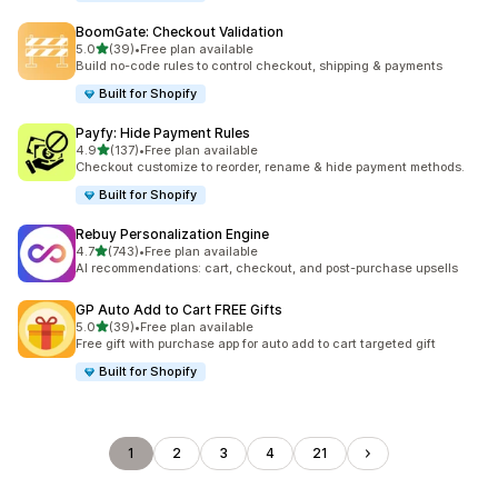
BoomGate: Checkout Validation
5つ星中
5.0
(39)
•
Free plan available
合計レビュー数：39件
Build no-code rules to control checkout, shipping & payments
Built for Shopify
Payfy: Hide Payment Rules
5つ星中
4.9
(137)
•
Free plan available
合計レビュー数：137件
Checkout customize to reorder, rename & hide payment methods.
Built for Shopify
Rebuy Personalization Engine
5つ星中
4.7
(743)
•
Free plan available
合計レビュー数：743件
AI recommendations: cart, checkout, and post-purchase upsells
GP Auto Add to Cart FREE Gifts
5つ星中
5.0
(39)
•
Free plan available
合計レビュー数：39件
Free gift with purchase app for auto add to cart targeted gift
Built for Shopify
1
2
3
4
21