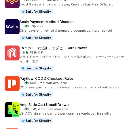
5.0
(519)
•
Free plan available
合計レビュー数：519件
Boost Sales w Slide cart drawer, Rewards bar, Free Gifts, etc
Built for Shopify
Scala Payment Method Discount
5つ星中
5.0
(66)
•
Free
合計レビュー数：66件
Offer payment method & prepaid discounts during checkout
Built for Shopify
EA • カートに追加アップセル Cart Drawer
5つ星中
4.8
(191)
•
無料
合計レビュー数：191件
スライドカートのアップセル、クイック購入ボタン、カートバーへのステ
ィッキー追加
Built for Shopify
Payflow: COD & Checkout Rules
5つ星中
5.0
(103)
•
Free plan available
合計レビュー数：103件
COD fees, payment and delivery rules with checkout validations
Built for Shopify
Amp Slide Cart Upsell Drawer
5つ星中
5.0
(688)
•
Free plan available
合計レビュー数：688件
Lift AOV via slide cart drawer upsell, rewards bar, free gifts
Built for Shopify