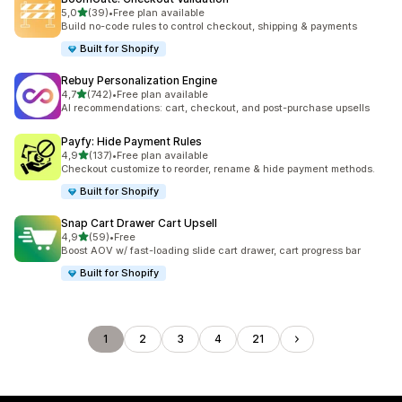
5 yıldız üzerinden
5,0
(39)
•
Free plan available
toplam 39 değerlendirme
Build no-code rules to control checkout, shipping & payments
Built for Shopify
Rebuy Personalization Engine
5 yıldız üzerinden
4,7
(742)
•
Free plan available
toplam 742 değerlendirme
AI recommendations: cart, checkout, and post-purchase upsells
Payfy: Hide Payment Rules
5 yıldız üzerinden
4,9
(137)
•
Free plan available
toplam 137 değerlendirme
Checkout customize to reorder, rename & hide payment methods.
Built for Shopify
Snap Cart Drawer Cart Upsell
5 yıldız üzerinden
4,9
(59)
•
Free
toplam 59 değerlendirme
Boost AOV w/ fast-loading slide cart drawer, cart progress bar
Built for Shopify
1
2
3
4
21