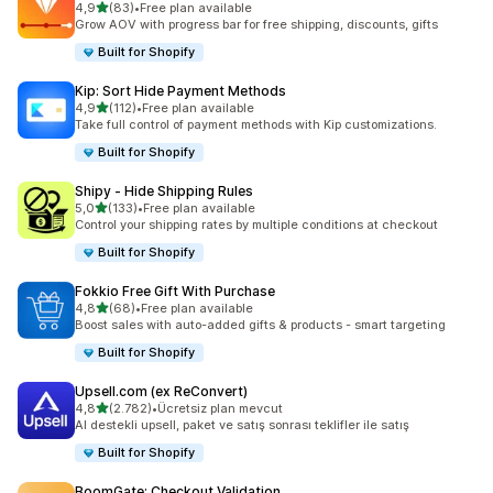
5 yıldız üzerinden
4,9
(83)
•
Free plan available
toplam 83 değerlendirme
Grow AOV with progress bar for free shipping, discounts, gifts
Built for Shopify
Kip: Sort Hide Payment Methods
5 yıldız üzerinden
4,9
(112)
•
Free plan available
toplam 112 değerlendirme
Take full control of payment methods with Kip customizations.
Built for Shopify
Shipy ‑ Hide Shipping Rules
5 yıldız üzerinden
5,0
(133)
•
Free plan available
toplam 133 değerlendirme
Control your shipping rates by multiple conditions at checkout
Built for Shopify
Fokkio Free Gift With Purchase
5 yıldız üzerinden
4,8
(68)
•
Free plan available
toplam 68 değerlendirme
Boost sales with auto-added gifts & products - smart targeting
Built for Shopify
Upsell.com (ex ReConvert)
5 yıldız üzerinden
4,8
(2.782)
•
Ücretsiz plan mevcut
toplam 2782 değerlendirme
AI destekli upsell, paket ve satış sonrası teklifler ile satış
Built for Shopify
BoomGate: Checkout Validation