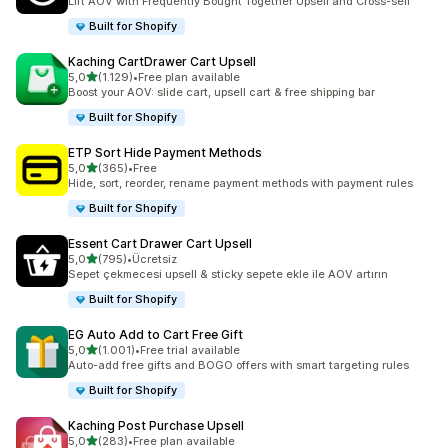
Lift AOV with Frequently Bought Together Upsell and Cross-sell
Built for Shopify
Kaching CartDrawer Cart Upsell
5 yıldız üzerinden
5,0
(1.129)
•
Free plan available
toplam 1129 değerlendirme
Boost your AOV: slide cart, upsell cart & free shipping bar
Built for Shopify
ETP Sort Hide Payment Methods
5 yıldız üzerinden
5,0
(365)
•
Free
toplam 365 değerlendirme
Hide, sort, reorder, rename payment methods with payment rules
Built for Shopify
Essent Cart Drawer Cart Upsell
5 yıldız üzerinden
5,0
(795)
•
Ücretsiz
toplam 795 değerlendirme
Sepet çekmecesi upsell & sticky sepete ekle ile AOV artırın
Built for Shopify
EG Auto Add to Cart Free Gift
5 yıldız üzerinden
5,0
(1.001)
•
Free trial available
toplam 1001 değerlendirme
Auto-add free gifts and BOGO offers with smart targeting rules
Built for Shopify
Kaching Post Purchase Upsell
5 yıldız üzerinden
5,0
(283)
•
Free plan available
toplam 283 değerlendirme