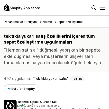
Shopify App Store
Pazarlama ve dönüşüm
Ödeme
Sepet özelleştirme
tek tıkla yukarı satış özelliklerini içeren tüm
sepet özelleştirme uygulamaları
“Hemen satın al” düğmesi, yapışkan bir sepete
ekle düğmesi veya müşterilerin alışverişleri
tamamlamasına yardımcı olacak öğeleri ekleyin.
497 uygulama:
Tek tıkla yukarı satış
Temizle
Built for Shopify
Essential Upsell & Cross Sell
5 yıldız üzerinden
5,0
(2.201)
•
Free plan available
toplam 2201 değerlendirme