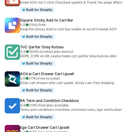
Boost AOV via 1-click Checkout upsells & Thank You page offers
Built for Shopify
Square: Sticky Add to Cart Bar
5 yıldız üzerinden
5,0
(134)
•
Free
toplam 134 değerlendirme
Keep the Sticky Add to Cart Bar visible on scroll to boost AOV
Built for Shopify
TnC: Şartlar Onay Kutusu
5 yıldız üzerinden
4,9
(506)
•
Ücretsiz plan mevcut
toplam 506 değerlendirme
GDPR, CCPA ve AB cayma hakkı için şartlar onay kutusu ekle
Built for Shopify
AOV.ai Cart Drawer Cart Upsell
5 yıldız üzerinden
5,0
(774)
•
Free to install
toplam 774 değerlendirme
Slide cart drawer with cart upsell, sticky cart, free shipping
Built for Shopify
RA Term and Condition Checkbox
5 yıldız üzerinden
4,9
(178)
•
Free plan available
toplam 178 değerlendirme
Terms and conditions checkbox checkout rules, age verification
Built for Shopify
Ego Cart Drawer Cart Upsell
5 yıldız üzerinden