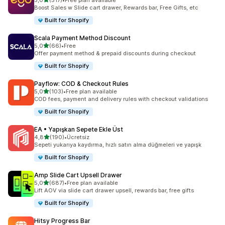
5,0
(517)
•
Free plan available
toplam 517 değerlendirme
Boost Sales w Slide cart drawer, Rewards bar, Free Gifts, etc
Built for Shopify
Scala Payment Method Discount
5 yıldız üzerinden
5,0
(66)
•
Free
toplam 66 değerlendirme
Offer payment method & prepaid discounts during checkout
Built for Shopify
Payflow: COD & Checkout Rules
5 yıldız üzerinden
5,0
(103)
•
Free plan available
toplam 103 değerlendirme
COD fees, payment and delivery rules with checkout validations
Built for Shopify
EA • Yapışkan Sepete Ekle Üst
5 yıldız üzerinden
4,8
(190)
•
Ücretsiz
toplam 190 değerlendirme
Sepeti yukarıya kaydırma, hızlı satın alma düğmeleri ve yapışk
Built for Shopify
Amp Slide Cart Upsell Drawer
5 yıldız üzerinden
5,0
(687)
•
Free plan available
toplam 687 değerlendirme
Lift AOV via slide cart drawer upsell, rewards bar, free gifts
Built for Shopify
Hitsy Progress Bar