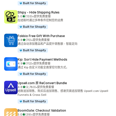
Built for Shopify
Shipy ‑ Hide Shipping Rules
星（满分 5 星）
5.0
(133)
•
提供免费套餐
总共 133 条评论
在结账时通过多种条件控制您的运费
Built for Shopify
Fokkio Free Gift With Purchase
星（满分 5 星）
4.8
(70)
•
提供免费套餐
总共 70 条评论
通过自动添加赠品和产品提升销售额 - 智能定向
Built for Shopify
Kip: Sort Hide Payment Methods
星（满分 5 星）
4.9
(112)
•
提供免费套餐
总共 112 条评论
通过 Kip 自定义功能全面掌控付款方式。
Built for Shopify
Upsell.com 原 ReConvert Bundle
星（满分 5 星）
4.8
(2,783)
•
提供免费套餐
总共 2783 条评论
结账追加销售、购买后追加销售、感谢页面追加销售 Upsell.com Upsell
Funnels & Cross Sell
Built for Shopify
BoomGate: Checkout Validation
星（满分 5 星）
5.0
(39)
•
提供免费套餐