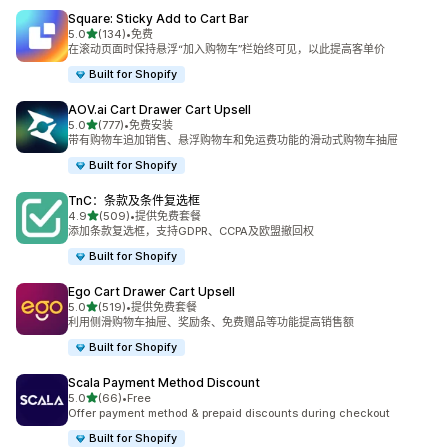
Square: Sticky Add to Cart Bar
星（满分 5 星）
5.0
(134)
•
免费
总共 134 条评论
在滚动页面时保持悬浮“加入购物车”栏始终可见，以此提高客单价
Built for Shopify
AOV.ai Cart Drawer Cart Upsell
星（满分 5 星）
5.0
(777)
•
免费安装
总共 777 条评论
带有购物车追加销售、悬浮购物车和免运费功能的滑动式购物车抽屉
Built for Shopify
TnC：条款及条件复选框
星（满分 5 星）
4.9
(509)
•
提供免费套餐
总共 509 条评论
添加条款复选框，支持GDPR、CCPA及欧盟撤回权
Built for Shopify
Ego Cart Drawer Cart Upsell
星（满分 5 星）
5.0
(519)
•
提供免费套餐
总共 519 条评论
利用侧滑购物车抽屉、奖励条、免费赠品等功能提高销售额
Built for Shopify
Scala Payment Method Discount
星（满分 5 星）
5.0
(66)
•
Free
总共 66 条评论
Offer payment method & prepaid discounts during checkout
Built for Shopify