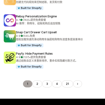
总共 39 条评论
创建无代码规则来控制结账、发货和付款
Built for Shopify
Rebuy Personalization Engine
星（满分 5 星）
4.7
(743)
•
提供免费套餐
总共 743 条评论
AI 推荐：购物车、结账和购后追加销售
Snap Cart Drawer Cart Upsell
星（满分 5 星）
4.9
(59)
•
免费
总共 59 条评论
借助加载快速的滑动购物车抽屉和购物车进度条提高客单价
Built for Shopify
Payfy: Hide Payment Rules
星（满分 5 星）
4.9
(137)
•
提供免费套餐
总共 137 条评论
通过结账自定义来重新排序、重命名和隐藏付款方式。
Built for Shopify
1
2
3
4
21