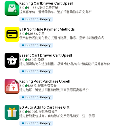
Kaching CartDrawer Cart Upsell
星（满分 5 星）
5.0
(1,135)
•
提供免费套餐
总共 1135 条评论
提高客单价：滑动购物车、追加销售购物车和免邮栏
Built for Shopify
ETP Sort Hide Payment Methods
星（满分 5 星）
5.0
(368)
•
免费
总共 368 条评论
使用付款规则对付款方式进行隐藏、排序、重新排列和重命名
Built for Shopify
Essent Cart Drawer Cart Upsell
星（满分 5 星）
5.0
(801)
•
免费
总共 801 条评论
通过侧滑购物车追加销售、悬浮“加入购物车”和奖励栏提升客单价
Built for Shopify
Kaching Post Purchase Upsell
星（满分 5 星）
5.0
(287)
•
提供免费套餐
总共 287 条评论
通过结账一键追加销售和感谢页面优惠提高客单价
Built for Shopify
EG Auto Add to Cart Free Gift
星（满分 5 星）
5.0
(999)
•
提供免费试用
总共 999 条评论
通过智能定位规则，自动添加免费赠品和买一送一优惠
Built for Shopify