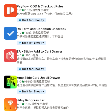
Payflow: COD & Checkout Rules
星（满分 5 星）
5.0
(103)
•
提供免费套餐
总共 103 条评论
包含结账验证的 COD 手续费、付款和发货规则
Built for Shopify
RA Term and Condition Checkbox
星（满分 5 星）
4.9
(178)
•
提供免费套餐
总共 178 条评论
条款和条件复选框结账规则、年龄验证
Built for Shopify
EA • Sticky Add to Cart Drawer
星（满分 5 星）
4.8
(193)
•
免费
总共 193 条评论
通过滑动式抽屉购物车、购物车向上销售和悬浮“添加到购物车”栏实现销量
增长
Built for Shopify
Amp Slide Cart Upsell Drawer
星（满分 5 星）
5.0
(688)
•
提供免费套餐
总共 688 条评论
通过滑动式抽屉购物车追加销售、奖励进度条和免费赠品提高平均订单价值
Built for Shopify
Hitsy Progress Bar
星（满分 5 星）
4.9
(83)
•
提供免费套餐
总共 83 条评论
利用免运费、折扣和赠品进度条提升客单价