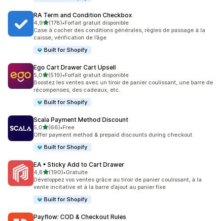
RA Term and Condition Checkbox
étoile(s) sur 5
4,9
(178)
•
Forfait gratuit disponible
178 avis au total
Case à cocher des conditions générales, règles de passage à la
caisse, vérification de l’âge
Built for Shopify
Ego Cart Drawer Cart Upsell
étoile(s) sur 5
5,0
(519)
•
Forfait gratuit disponible
519 avis au total
Boostez les ventes avec un tiroir de panier coulissant, une barre de
récompenses, des cadeaux, etc.
Built for Shopify
Scala Payment Method Discount
étoile(s) sur 5
5,0
(66)
•
Free
66 avis au total
Offer payment method & prepaid discounts during checkout
Built for Shopify
EA • Sticky Add to Cart Drawer
étoile(s) sur 5
4,8
(190)
•
Gratuite
190 avis au total
Développez vos ventes grâce au tiroir de panier coulissant, à la
vente incitative et à la barre d’ajout au panier fixe
Built for Shopify
Payflow: COD & Checkout Rules