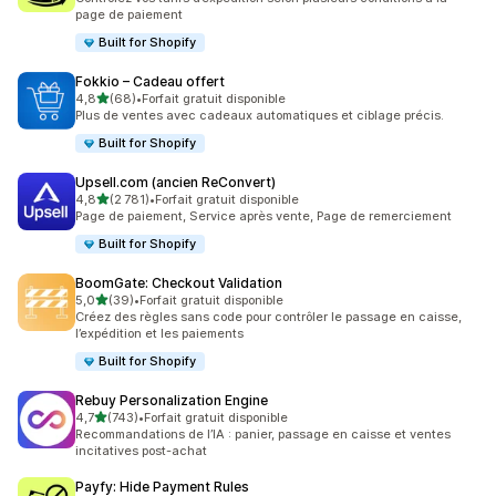
page de paiement
Built for Shopify
Fokkio – Cadeau offert
étoile(s) sur 5
4,8
(68)
•
Forfait gratuit disponible
68 avis au total
Plus de ventes avec cadeaux automatiques et ciblage précis.
Built for Shopify
Upsell.com (ancien ReConvert)
étoile(s) sur 5
4,8
(2 781)
•
Forfait gratuit disponible
2781 avis au total
Page de paiement, Service après vente, Page de remerciement
Built for Shopify
BoomGate: Checkout Validation
étoile(s) sur 5
5,0
(39)
•
Forfait gratuit disponible
39 avis au total
Créez des règles sans code pour contrôler le passage en caisse,
l’expédition et les paiements
Built for Shopify
Rebuy Personalization Engine
étoile(s) sur 5
4,7
(743)
•
Forfait gratuit disponible
743 avis au total
Recommandations de l’IA : panier, passage en caisse et ventes
incitatives post-achat
Payfy: Hide Payment Rules