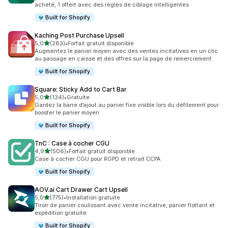
acheté, 1 offert avec des règles de ciblage intelligentes
Built for Shopify
Kaching Post Purchase Upsell
étoile(s) sur 5
5,0
(283)
•
Forfait gratuit disponible
283 avis au total
Augmentez le panier moyen avec des ventes incitatives en un clic
au passage en caisse et des offres sur la page de remerciement
Built for Shopify
Square: Sticky Add to Cart Bar
étoile(s) sur 5
5,0
(134)
•
Gratuite
134 avis au total
Gardez la barre d’ajout au panier fixe visible lors du défilement pour
booster le panier moyen
Built for Shopify
TnC : Case à cocher CGU
étoile(s) sur 5
4,9
(506)
•
Forfait gratuit disponible
506 avis au total
Case à cocher CGU pour RGPD et retrait CCPA
Built for Shopify
AOV.ai Cart Drawer Cart Upsell
étoile(s) sur 5
5,0
(775)
•
Installation gratuite
775 avis au total
Tiroir de panier coulissant avec vente incitative, panier flottant et
expédition gratuite
Built for Shopify