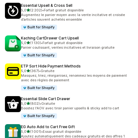
Essential Upsell & Cross Sell
étoile(s) sur 5
5,0
(2 202)
•
Forfait gratuit disponible
2202 avis au total
Augmentez le panier moyen avec la vente incitative et croisée
d’articles souvent achetés ensemble
Built for Shopify
Kaching CartDrawer Cart Upsell
étoile(s) sur 5
5,0
(1 130)
•
Forfait gratuit disponible
1130 avis au total
Panier coulissant, ventes incitatives et livraison gratuite
Built for Shopify
ETP Sort Hide Payment Methods
étoile(s) sur 5
5,0
(367)
•
Gratuite
367 avis au total
Masquez, triez, réorganisez, renommez les moyens de paiement
avec des règles de paiement
Built for Shopify
Essential Slide Cart Drawer
étoile(s) sur 5
5,0
(802)
•
Gratuite
802 avis au total
Boostez l'AOV avec tiroir panier upsells & sticky add to cart
Built for Shopify
EG Auto Add to Cart Free Gift
étoile(s) sur 5
5,0
(1 001)
•
Essai gratuit disponible
1001 avis au total
Ajoutez automatiquement des cadeaux gratuits et des offres 1