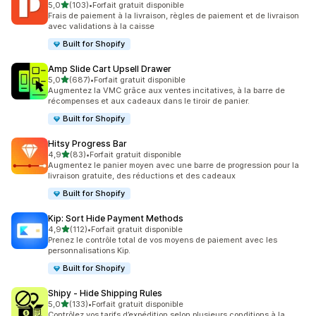
étoile(s) sur 5
5,0
(103)
•
Forfait gratuit disponible
103 avis au total
Frais de paiement à la livraison, règles de paiement et de livraison
avec validations à la caisse
Built for Shopify
Amp Slide Cart Upsell Drawer
étoile(s) sur 5
5,0
(687)
•
Forfait gratuit disponible
687 avis au total
Augmentez la VMC grâce aux ventes incitatives, à la barre de
récompenses et aux cadeaux dans le tiroir de panier.
Built for Shopify
Hitsy Progress Bar
étoile(s) sur 5
4,9
(83)
•
Forfait gratuit disponible
83 avis au total
Augmentez le panier moyen avec une barre de progression pour la
livraison gratuite, des réductions et des cadeaux
Built for Shopify
Kip: Sort Hide Payment Methods
étoile(s) sur 5
4,9
(112)
•
Forfait gratuit disponible
112 avis au total
Prenez le contrôle total de vos moyens de paiement avec les
personnalisations Kip.
Built for Shopify
Shipy ‑ Hide Shipping Rules
étoile(s) sur 5
5,0
(133)
•
Forfait gratuit disponible
133 avis au total
Contrôlez vos tarifs d’expédition selon plusieurs conditions à la