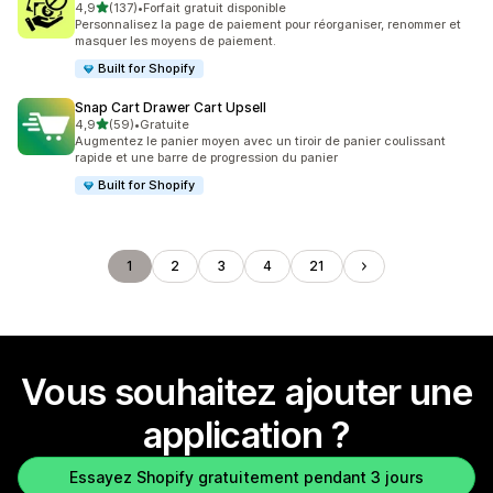
étoile(s) sur 5
4,9
(137)
•
Forfait gratuit disponible
137 avis au total
Personnalisez la page de paiement pour réorganiser, renommer et
masquer les moyens de paiement.
Built for Shopify
Snap Cart Drawer Cart Upsell
étoile(s) sur 5
4,9
(59)
•
Gratuite
59 avis au total
Augmentez le panier moyen avec un tiroir de panier coulissant
rapide et une barre de progression du panier
Built for Shopify
1
2
3
4
21
Vous souhaitez ajouter une
application ?
Essayez Shopify gratuitement pendant 3 jours