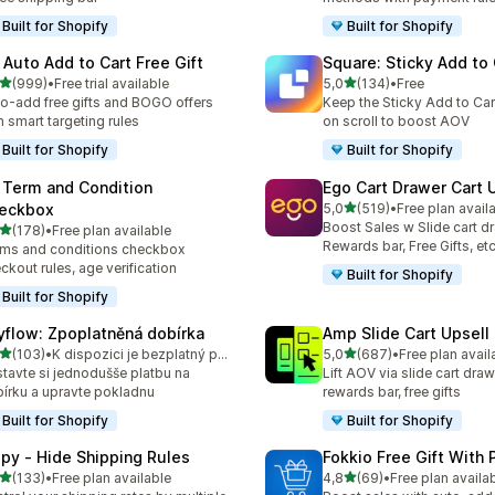
Built for Shopify
Built for Shopify
 Auto Add to Cart Free Gift
Square: Sticky Add to 
z 5 hvězd
z 5 hvězd
(999)
•
Free trial available
5,0
(134)
•
Free
kový počet recenzí: 999
Celkový počet recenzí: 13
o-add free gifts and BOGO offers
Keep the Sticky Add to Cart
h smart targeting rules
on scroll to boost AOV
Built for Shopify
Built for Shopify
 Term and Condition
Ego Cart Drawer Cart 
z 5 hvězd
eckbox
5,0
(519)
•
Free plan avail
Celkový počet recenzí: 51
Boost Sales w Slide cart d
z 5 hvězd
(178)
•
Free plan available
kový počet recenzí: 178
Rewards bar, Free Gifts, et
ms and conditions checkbox
ckout rules, age verification
Built for Shopify
Built for Shopify
yflow: Zpoplatněná dobírka
Amp Slide Cart Upsell
z 5 hvězd
z 5 hvězd
(103)
•
K dispozici je bezplatný plán
5,0
(687)
•
Free plan avail
kový počet recenzí: 103
Celkový počet recenzí: 68
tavte si jednodušše platbu na
Lift AOV via slide cart draw
írku a upravte pokladnu
rewards bar, free gifts
Built for Shopify
Built for Shopify
ipy ‑ Hide Shipping Rules
Fokkio Free Gift With
z 5 hvězd
z 5 hvězd
(133)
•
Free plan available
4,8
(69)
•
Free plan availa
kový počet recenzí: 133
Celkový počet recenzí: 69