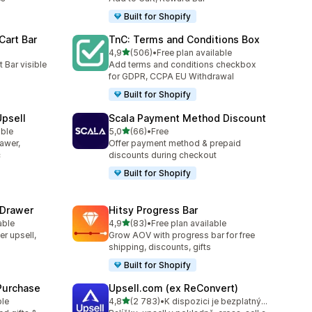
Built for Shopify
Cart Bar
TnC: Terms and Conditions Box
z 5 hvězd
4,9
(506)
•
Free plan available
4
Celkový počet recenzí: 506
 Bar visible
Add terms and conditions checkbox
for GDPR, CCPA EU Withdrawal
Built for Shopify
Upsell
Scala Payment Method Discount
z 5 hvězd
able
5,0
(66)
•
Free
9
Celkový počet recenzí: 66
rawer,
Offer payment method & prepaid
c
discounts during checkout
Built for Shopify
 Drawer
Hitsy Progress Bar
z 5 hvězd
able
4,9
(83)
•
Free plan available
7
Celkový počet recenzí: 83
er upsell,
Grow AOV with progress bar for free
shipping, discounts, gifts
Built for Shopify
 Purchase
Upsell.com (ex ReConvert)
z 5 hvězd
ble
4,8
(2 783)
•
K dispozici je bezplatný plán
Celkový počet recenzí: 2783