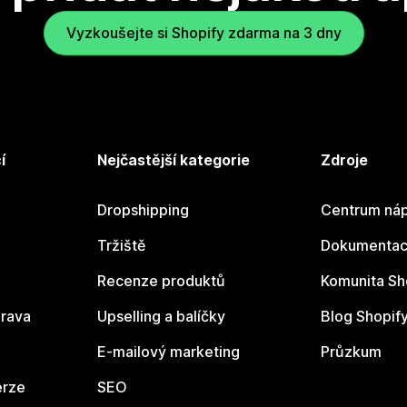
Vyzkoušejte si Shopify zdarma na 3 dny
í
Nejčastější kategorie
Zdroje
Dropshipping
Centrum náp
Tržiště
Dokumentace
Recenze produktů
Komunita Sh
rava
Upselling a balíčky
Blog Shopif
E-mailový marketing
Průzkum
erze
SEO