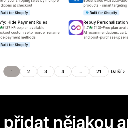
trol your shipping rates by multiple
Boost sales with auto-adde
ditions at checkout
products - smart targeting
Built for Shopify
Built for Shopify
yfy: Hide Payment Rules
Rebuy Personalization
z 5 hvězd
z 5 hvězd
(137)
•
Free plan available
4,7
(743)
•
Free plan avail
kový počet recenzí: 137
Celkový počet recenzí: 74
ckout customize to reorder, rename
AI recommendations: cart,
ide payment methods.
and post-purchase upsell
Built for Shopify
Další
1
2
3
4
…
21
přidat nějakou a