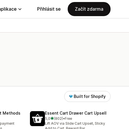
aplikace
Přihlásit se
Začít zdarma
Built for Shopify
nt Methods
Essent Cart Drawer Cart Upsell
z 5 hvězd
5,0
(802)
•
Free
7
Celkový počet recenzí: 802
e payment
Lift AOV via Slide Cart Upsell, Sticky
es
Add to Cart, Reward Bar