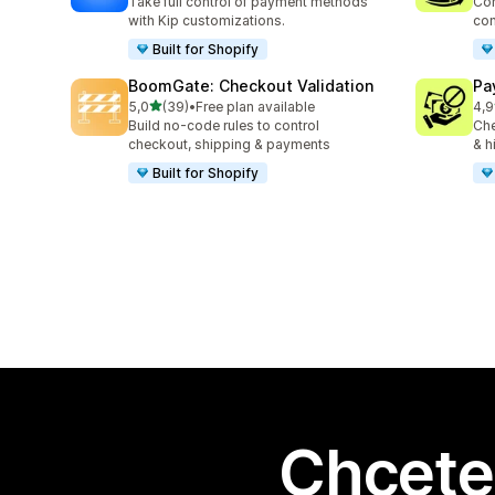
Take full control of payment methods
Con
with Kip customizations.
con
Built for Shopify
BoomGate: Checkout Validation
Pa
z 5 hvězd
5,0
(39)
•
Free plan available
4,9
Celkový počet recenzí: 39
Cel
Build no-code rules to control
Che
checkout, shipping & payments
& h
Built for Shopify
Chcete 