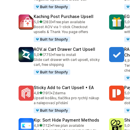
Built for Shopify
Kaching Post Purchase Upsell
EG
z 5 hvězd
5,0
(283)
•
Free plan available
5,0
Celkový počet recenzí: 283
Cel
Boost AOV via 1-click Checkout
Aut
upsells & Thank You page offers
wit
Built for Shopify
AOV.ai Cart Drawer Cart Upsell
RA
z 5 hvězd
5,0
(775)
•
Free to install
Ch
Celkový počet recenzí: 775
Slide cart drawer with cart upsell, sticky
4,9
Cel
cart, free shipping
Ter
che
Built for Shopify
Sticky Add to Cart Upsell • EA
Pa
z 5 hvězd
4,8
(191)
•
Zdarma
5,0
Celkový počet recenzí: 191
Cel
Upsell košíku, tlačítka pro rychlý nákup
Nas
a nalepovací přidání
dob
Built for Shopify
Kip: Sort Hide Payment Methods
Sh
z 5 hvězd
4,9
(112)
•
Free plan available
5,0
Celkový počet recenzí: 112
Cel