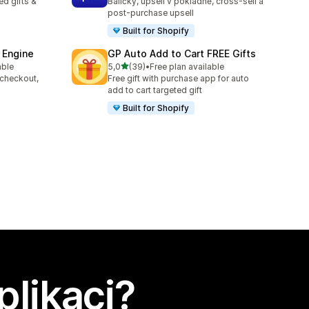
d gifts &
Balíčky, upsell v pokladně, cross-sell a
post-purchase upsell
Built for Shopify
 Engine
GP Auto Add to Cart FREE Gifts
z 5 hvězd
able
5,0
(39)
•
Free plan available
3
Celkový počet recenzí: 39
 checkout,
Free gift with purchase app for auto
s
add to cart targeted gift
Built for Shopify
plikaci?