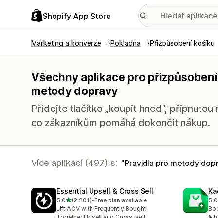
Shopify App Store
Marketing a konverze
Pokladna
Přizpůsobení košíku
Všechny aplikace pro přizpůsobení 
metody dopravy
Přidejte tlačítko „koupit hned“, připnutou
co zákazníkům pomáhá dokončit nákup.
Více aplikací (497) s:
Pravidla pro metody dop
Essential Upsell & Cross Sell
Ka
z 5 hvězd
5,0
(2 201)
•
Free plan available
5,0
Celkový počet recenzí: 2201
Cel
Lift AOV with Frequently Bought
Boo
Together Upsell and Cross-sell
& f