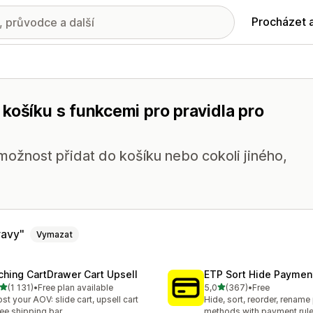
Procházet 
košíku s funkcemi pro pravidla pro
 možnost přidat do košíku nebo cokoli jiného,
ravy
Vymazat
ching CartDrawer Cart Upsell
ETP Sort Hide Payme
z 5 hvězd
z 5 hvězd
(1 131)
•
Free plan available
5,0
(367)
•
Free
kový počet recenzí: 1131
Celkový počet recenzí: 36
st your AOV: slide cart, upsell cart
Hide, sort, reorder, renam
ree shipping bar
methods with payment rul