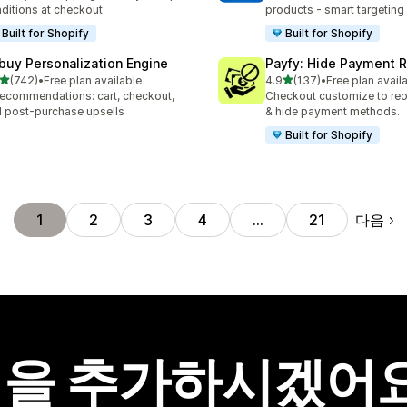
ditions at checkout
products - smart targeting
Built for Shopify
Built for Shopify
buy Personalization Engine
Payfy: Hide Payment 
별 5개 중
별 5개 중
(742)
•
Free plan available
4.9
(137)
•
Free plan avail
리뷰 742개
총 리뷰 137개
recommendations: cart, checkout,
Checkout customize to reo
 post-purchase upsells
& hide payment methods.
Built for Shopify
다음
1
2
3
4
…
21
을 추가하시겠어