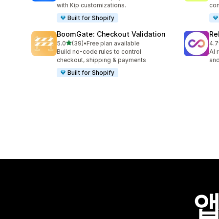
with Kip customizations.
con
Built for Shopify
BoomGate: Checkout Validation
Re
별 5개 중
5.0
(39)
•
Free plan available
4.7
총 리뷰 39개
총 
Build no-code rules to control
AI 
checkout, shipping & payments
and
Built for Shopify
앱