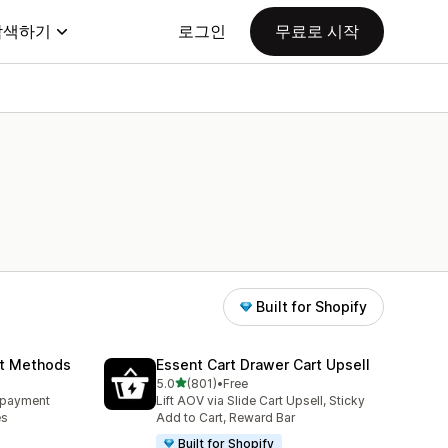
탐색하기
로그인
무료로 시작
Built for Shopify
nt Methods
Essent Cart Drawer Cart Upsell
별 5개 중
5.0
(801)
•
Free
총 리뷰 801개
e payment
Lift AOV via Slide Cart Upsell, Sticky
es
Add to Cart, Reward Bar
Built for Shopify