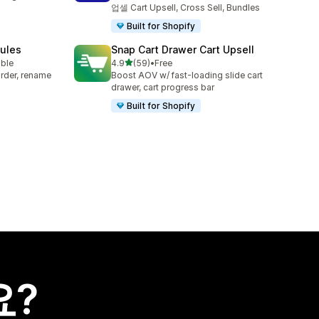
업셀 Cart Upsell, Cross Sell, Bundles
Built for Shopify
Rules
Snap Cart Drawer Cart Upsell
별 5개 중
able
4.9
(59)
•
Free
총 리뷰 59개
rder, rename
Boost AOV w/ fast-loading slide cart
drawer, cart progress bar
Built for Shopify
요?