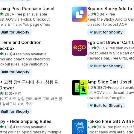
ching Post Purchase Upsell
Square: Sticky Add to 
별 5개 중
별 5개 중
(283)
•
Free plan available
5.0
(134)
•
Free
리뷰 283개
총 리뷰 134개
st AOV via 1-click Checkout
Keep the Sticky Add to Cart
ells & Thank You page offers
on scroll to boost AOV
Built for Shopify
Built for Shopify
 Term and Condition
Ego Cart Drawer Cart 
별 5개 중
eckbox
5.0
(517)
•
Free plan avail
총 리뷰 517개
Boost Sales w Slide cart d
별 5개 중
(178)
•
Free plan available
리뷰 178개
Rewards bar, Free Gifts, et
ms and conditions checkbox
ckout rules, age verification
Built for Shopify
Built for Shopify
A • 고정 장바구니에 추가 상향 판
Amp Slide Cart Upsell
별 5개 중
Drawer
5.0
(687)
•
Free plan avail
총 리뷰 687개
Lift AOV via slide cart draw
별 5개 중
(190)
•
무료
리뷰 190개
rewards bar, free gifts
이드 카트 상향 판매, 빠른 구매 버튼 및
 장바구니 바에 추가
Built for Shopify
Built for Shopify
ipy ‑ Hide Shipping Rules
Fokkio Free Gift With
별 5개 중
별 5개 중
(133)
•
Free plan available
4.8
(68)
•
Free plan availa
리뷰 133개
총 리뷰 68개
trol your shipping rates by multiple
Boost sales with auto-adde