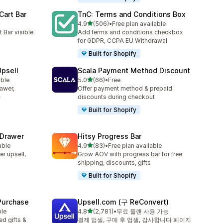
Cart Bar
TnC: Terms and Conditions Box
별 5개 중
4.9
(506)
•
Free plan available
총 리뷰 506개
 Bar visible
Add terms and conditions checkbox
for GDPR, CCPA EU Withdrawal
Built for Shopify
Upsell
Scala Payment Method Discount
별 5개 중
able
5.0
(66)
•
Free
총 리뷰 66개
rawer,
Offer payment method & prepaid
c
discounts during checkout
Built for Shopify
 Drawer
Hitsy Progress Bar
별 5개 중
able
4.9
(83)
•
Free plan available
총 리뷰 83개
er upsell,
Grow AOV with progress bar for free
shipping, discounts, gifts
Built for Shopify
 Purchase
Upsell.com (구 ReConvert)
별 5개 중
ble
4.8
(2,781)
•
무료 플랜 사용 가능
총 리뷰 2781개
d gifts &
결제 업셀, 구매 후 업셀, 감사합니다 페이지