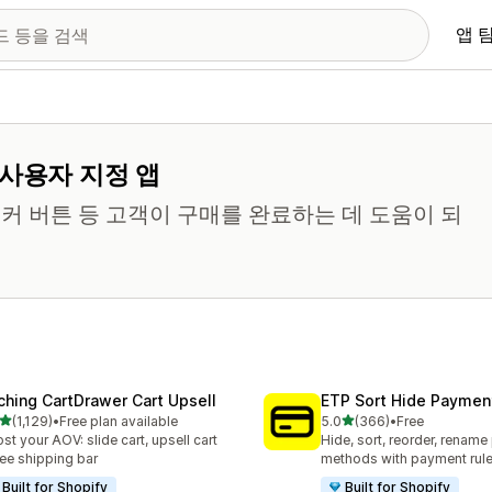
앱 
 사용자 지정 앱
티커 버튼 등 고객이 구매를 완료하는 데 도움이 되
ching CartDrawer Cart Upsell
ETP Sort Hide Payme
별 5개 중
별 5개 중
(1,129)
•
Free plan available
5.0
(366)
•
Free
리뷰 1129개
총 리뷰 366개
st your AOV: slide cart, upsell cart
Hide, sort, reorder, renam
ree shipping bar
methods with payment rul
Built for Shopify
Built for Shopify