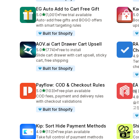
EG Auto Add to Cart Free Gift
Ka
별 5개 중
5.0
(1,001)
•
Free trial available
5.0
총 리뷰 1001개
총 
Auto-add free gifts and BOGO offers
Boo
with smart targeting rules
ups
Built for Shopify
AOV.ai Cart Drawer Cart Upsell
RA
별 5개 중
5.0
(774)
•
Free to install
Ch
총 리뷰 774개
Slide cart drawer with cart upsell, sticky
4.9
총 
cart, free shipping
Ter
che
Built for Shopify
Payflow: COD & Checkout Rules
E
별 5개 중
5.0
(103)
•
Free plan available
매 
총 리뷰 103개
COD fees, payment and delivery rules
4.8
총 
with checkout validations
슬라
고정
Built for Shopify
Kip: Sort Hide Payment Methods
Sh
별 5개 중
4.9
(112)
•
Free plan available
5.0
총 리뷰 112개
총 
Take full control of payment methods
Con