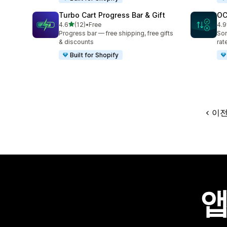
Turbo Cart Progress Bar & Gift
OC
별 5개 중
4.6
(12)
•
Free
4.9
총 리뷰 12개
총 
Progress bar — free shipping, free gifts
Sor
& discounts
rat
Built for Shopify
이
앱