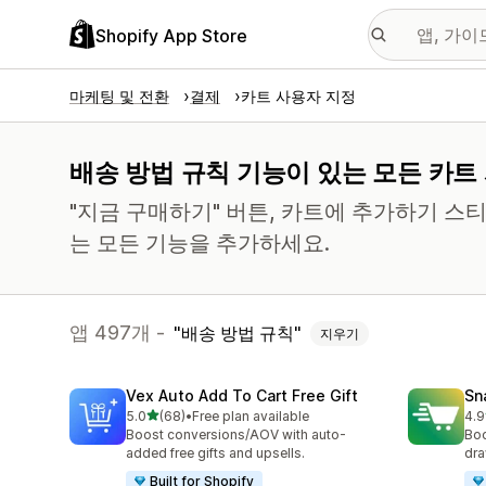
Shopify App Store
마케팅 및 전환
결제
카트 사용자 지정
배송 방법 규칙 기능이 있는 모든 카트
"지금 구매하기" 버튼, 카트에 추가하기 스
는 모든 기능을 추가하세요.
앱 497개 -
배송 방법 규칙
지우기
Vex Auto Add To Cart Free Gift
Sn
별 5개 중
5.0
(68)
•
Free plan available
4.9
총 리뷰 68개
총 
Boost conversions/AOV with auto-
Boo
added free gifts and upsells.
dra
Built for Shopify