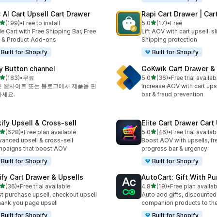
: AI Cart Upsell Cart Drawer
Rapi Cart Drawer | Car
별 5개 중
별 5개 중
(199)
•
Free to install
5.0
(17)
•
Free
리뷰 199개
총 리뷰 17개
de Cart with Free Shipping Bar, Free
Lift AOV with cart upsell, s
t & Product Add-ons
Shipping protection
Built for Shopify
Built for Shopify
y Button channel
GoKwik Cart Drawer & 
별 5개 중
별 5개 중
(183)
•
무료
5.0
(36)
•
Free trial availab
리뷰 183개
총 리뷰 36개
 웹사이트 또는 블로그에서 제품을 판
Increase AOV with cart ups
하세요.
bar & fraud prevention
kify Upsell & Cross‑sell
Elite Cart Drawer Cart
별 5개 중
별 5개 중
(628)
•
Free plan available
5.0
(46)
•
Free trial availab
리뷰 628개
총 리뷰 46개
anced upsell & cross-sell
Boost AOV with upsells, fre
paigns that boost AOV
progress bar & urgency.
Built for Shopify
Built for Shopify
ify Cart Drawer & Upsells
AutoCart: Gift With P
별 5개 중
별 5개 중
(36)
•
Free trial available
4.8
(19)
•
Free plan availab
리뷰 36개
총 리뷰 19개
t purchase upsell, checkout upsell
Auto add gifts, discounted
hank you page upsell
companion products to the
Built for Shopify
Built for Shopify