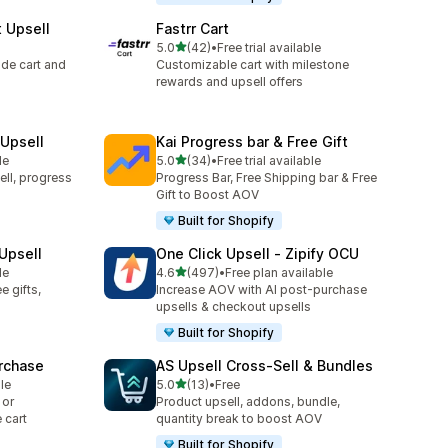
t Upsell
Fastrr Cart
별 5개 중
5.0
(42)
•
Free trial available
총 리뷰 42개
lide cart and
Customizable cart with milestone
rewards and upsell offers
Upsell
Kai Progress bar & Free Gift
별 5개 중
le
5.0
(34)
•
Free trial available
총 리뷰 34개
ell, progress
Progress Bar, Free Shipping bar & Free
Gift to Boost AOV
Built for Shopify
 Upsell
One Click Upsell ‑ Zipify OCU
별 5개 중
le
4.6
(497)
•
Free plan available
총 리뷰 497개
e gifts,
Increase AOV with AI post-purchase
upsells & checkout upsells
Built for Shopify
urchase
AS Upsell Cross‑Sell & Bundles
별 5개 중
le
5.0
(13)
•
Free
총 리뷰 13개
 or
Product upsell, addons, bundle,
 cart
quantity break to boost AOV
Built for Shopify