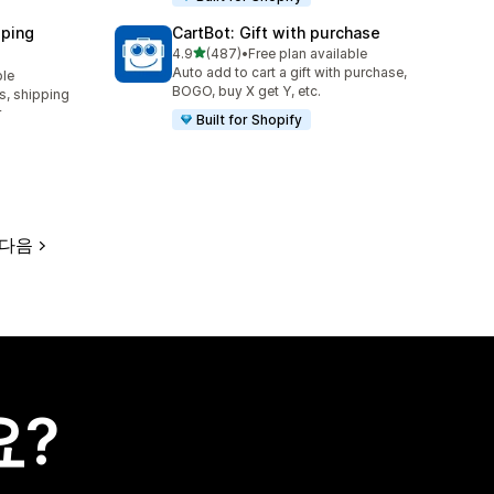
ping
CartBot: Gift with purchase
별 5개 중
4.9
(487)
•
Free plan available
총 리뷰 487개
Auto add to cart a gift with purchase,
ble
BOGO, buy X get Y, etc.
, shipping
r
Built for Shopify
다음
요?