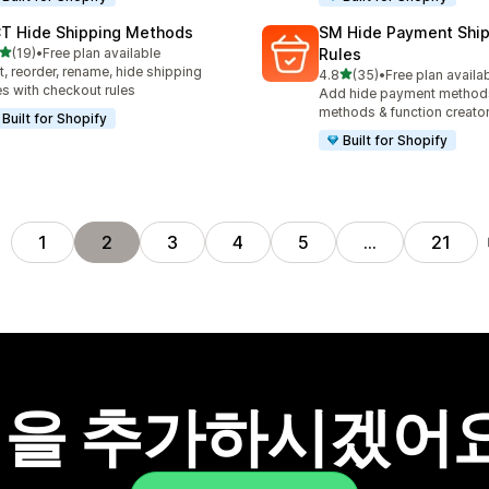
T Hide Shipping Methods
SM Hide Payment Ship
별 5개 중
(19)
•
Free plan available
Rules
리뷰 19개
t, reorder, rename, hide shipping
별 5개 중
4.8
(35)
•
Free plan availa
총 리뷰 35개
es with checkout rules
Add hide payment methods
methods & function creato
Built for Shopify
Built for Shopify
전
1
2
3
4
5
…
21
을 추가하시겠어