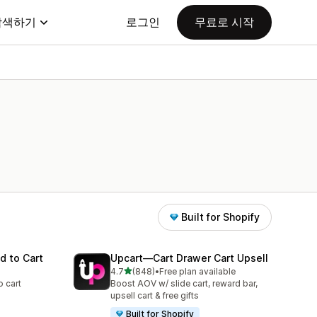
탐색하기
로그인
무료로 시작
Built for Shopify
d to Cart
Upcart—Cart Drawer Cart Upsell
별 5개 중
4.7
(848)
•
Free plan available
총 리뷰 848개
 cart
Boost AOV w/ slide cart, reward bar,
upsell cart & free gifts
Built for Shopify