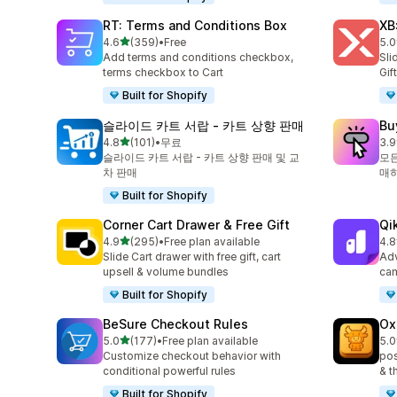
RT: Terms and Conditions Box
XB
별 5개 중
4.6
(359)
•
Free
5.0
총 리뷰 359개
총 
Add terms and conditions checkbox,
Sli
terms checkbox to Cart
Gif
Built for Shopify
슬라이드 카트 서랍 ‑ 카트 상향 판매
Bu
별 5개 중
4.8
(101)
•
무료
3.9
총 리뷰 101개
총 
슬라이드 카트 서랍 - 카트 상향 판매 및 교
모든
차 판매
매
Built for Shopify
Corner Cart Drawer & Free Gift
Qi
별 5개 중
4.9
(295)
•
Free plan available
4.8
총 리뷰 295개
총 
Slide Cart drawer with free gift, cart
Adv
upsell & volume bundles
cam
Built for Shopify
BeSure Checkout Rules
Ox
별 5개 중
5.0
(177)
•
Free plan available
5.0
총 리뷰 177개
총 
Customize checkout behavior with
pos
conditional powerful rules
& t
Built for Shopify