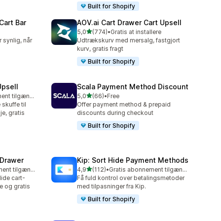
Built for Shopify
Cart Bar
AOV.ai Cart Drawer Cart Upsell
ud af 5 stjerner
5,0
(774)
•
Gratis at installere
774 anmeldelser i alt
 synlig, når
Udtrækskurv med mersalg, fastgjort
kurv, gratis fragt
Built for Shopify
Upsell
Scala Payment Method Discount
ud af 5 stjerner
Gratis abonnement tilgængeligt
5,0
(66)
•
Free
66 anmeldelser i alt
skuffe til
Offer payment method & prepaid
e, gratis
discounts during checkout
Built for Shopify
 Drawer
Kip: Sort Hide Payment Methods
ud af 5 stjerner
Gratis abonnement tilgængeligt
4,9
(112)
•
Gratis abonnement tilgængeligt
112 anmeldelser i alt
ide cart-
Få fuld kontrol over betalingsmetoder
e og gratis
med tilpasninger fra Kip.
Built for Shopify