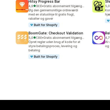
Hitsy Progress Bar
Sh
ud af 5 stjerner
4,9
(83)
•
Gratis abonnement tilgængeligt
5,0
83 anmeldelser i alt
133
Øg den gennemsnitlige ordreværdi
Kon
med en statuslinje til gratis fragt,
hjæ
rabatter og gaver
Built for Shopify
BoomGate: Checkout Validation
Re
ud af 5 stjerner
5,0
(39)
•
Gratis abonnement tilgængeligt
4,7
39 anmeldelser i alt
742
Opret regler uden brug af kode for at
AI-
styre betalingsproces, levering og
og 
betaling
Built for Shopify