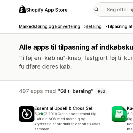
Shopify App Store
Markedsføring og konvertering
Betaling
Tilpasning a
Alle apps til tilpasning af indkøbsk
Tilføj en "køb nu"-knap, fastgjort føj til ku
fuldføre deres køb.
497 apps med
Gå til betaling
Ryd
Essential Upsell & Cross Sell
Ka
ud af 5 stjerner
5,0
(2.201)
•
Gratis abonnement tilgængeligt
5,0
2201 anmeldelser i alt
112
Løft din AOV med mersalg og
Øg 
krydssalg af produkter, der ofte købes
udt
sammen
med