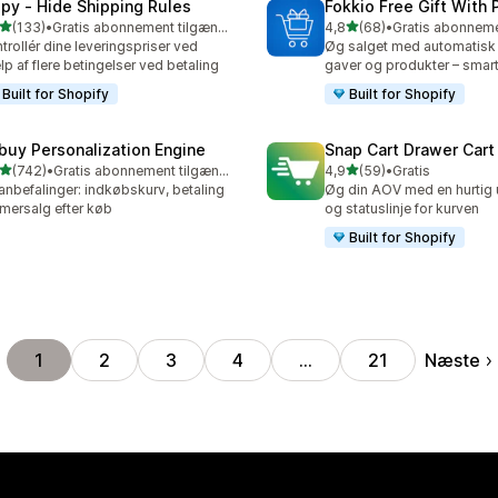
ipy ‑ Hide Shipping Rules
Fokkio Free Gift With
ud af 5 stjerner
ud af 5 stjerner
(133)
•
Gratis abonnement tilgængeligt
4,8
(68)
•
 anmeldelser i alt
68 anmeldelser i alt
trollér dine leveringspriser ved
Øg salget med automatisk t
lp af flere betingelser ved betaling
gaver og produkter – smart
Built for Shopify
Built for Shopify
buy Personalization Engine
Snap Cart Drawer Cart
ud af 5 stjerner
ud af 5 stjerner
(742)
•
Gratis abonnement tilgængeligt
4,9
(59)
•
Gratis
 anmeldelser i alt
59 anmeldelser i alt
anbefalinger: indkøbskurv, betaling
Øg din AOV med en hurtig
mersalg efter køb
og statuslinje for kurven
Built for Shopify
Næste
1
2
3
4
…
21