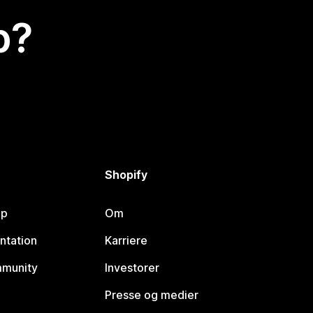
p?
Shopify
lp
Om
ntation
Karriere
mmunity
Investorer
Presse og medier