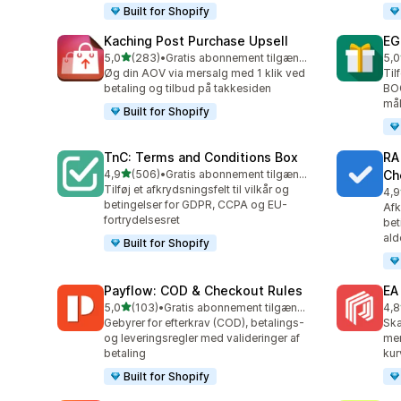
Built for Shopify
Kaching Post Purchase Upsell
EG
ud af 5 stjerner
5,0
(283)
•
Gratis abonnement tilgængeligt
5,0
283 anmeldelser i alt
100
Øg din AOV via mersalg med 1 klik ved
Til
betaling og tilbud på takkesiden
BO
mål
Built for Shopify
TnC: Terms and Conditions Box
RA
ud af 5 stjerner
4,9
(506)
•
Gratis abonnement tilgængeligt
Ch
506 anmeldelser i alt
Tilføj et afkrydsningsfelt til vilkår og
4,9
178
betingelser for GDPR, CCPA og EU-
Afk
fortrydelsesret
bet
ald
Built for Shopify
Payflow: COD & Checkout Rules
EA
ud af 5 stjerner
5,0
(103)
•
Gratis abonnement tilgængeligt
4,8
103 anmeldelser i alt
190
Gebyrer for efterkrav (COD), betalings-
Ska
og leveringsregler med valideringer af
mer
betaling
kur
Built for Shopify