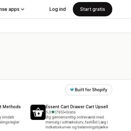
se apps
Log ind
Start gratis
Built for Shopify
nt Methods
Essent Cart Drawer Cart Upsell
ud af 5 stjerner
5,0
(795)
•
Gratis
795 anmeldelser i alt
 og omdøb
Øg gennemsnitlig ordreværdi med
lingsregler
mersalg i udtrækskurv, fastlåst Læg i
indkøbskurven og belønningsbjælke