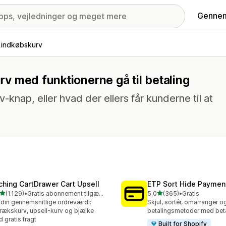
Gennem
f indkøbskurv
urv med funktionerne gå til betaling
rv-knap, eller hvad der ellers får kunderne til at
ching CartDrawer Cart Upsell
ETP Sort Hide Payme
ud af 5 stjerner
ud af 5 stjerner
(1.129)
•
Gratis abonnement tilgængeligt
5,0
(365)
•
Gratis
9 anmeldelser i alt
365 anmeldelser i alt
din gennemsnitlige ordreværdi:
Skjul, sortér, omarranger
rækskurv, upsell-kurv og bjælke
betalingsmetoder med beta
 gratis fragt
Built for Shopify