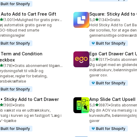
Built for Shopify
 Auto Add to Cart Free Gift
Square: Sticky Add to 
ud af 5 stjerner
ud af 5 stjerner
(1.001)
•
Mulighed for gratis prøveperiode
5,0
(134)
•
Gratis
1 anmeldelser i alt
134 anmeldelser i alt
føj automatisk gratis gaver og
Hold Sticky Add to Cart Bar
GO-tilbud med smarte
der scrolles, for at øge den
retningsregler
gennemsnitlige ordreværdi
Built for Shopify
Built for Shopify
 Term and Condition
Ego Cart Drawer Cart 
ud af 5 stjerner
eckbox
5,0
(517)
•
517 anmeldelser i alt
Øg salget med en glidende 
ud af 5 stjerner
(178)
•
Gratis abonnement tilgængeligt
 anmeldelser i alt
indkøbskurv, belønningslinj
rydsningsfelt til vilkår og
gaver osv.
ingelser, regler for betaling,
ersbekræftelse
Built for Shopify
Built for Shopify
 • Sticky Add to Cart Drawer
Amp Slide Cart Upsell
ud af 5 stjerner
ud af 5 stjerner
(190)
•
Gratis
5,0
(687)
•
 anmeldelser i alt
687 anmeldelser i alt
b vækst via en udtrækskurv,
Øg din AOV via mersalg i sl
salg i kurven og en fastgjort 'Læg i
kurveskuffe, belønningslinj
v'-bjælke
gaver
Built for Shopify
Built for Shopify