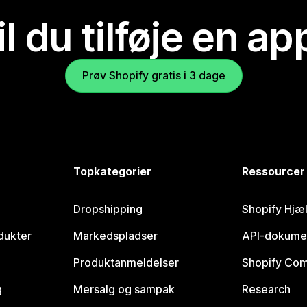
il du tilføje en ap
Prøv Shopify gratis i 3 dage
Topkategorier
Ressourcer
Dropshipping
Shopify Hjæ
dukter
Markedspladser
API-dokume
Produktanmeldelser
Shopify Co
g
Mersalg og sampak
Research