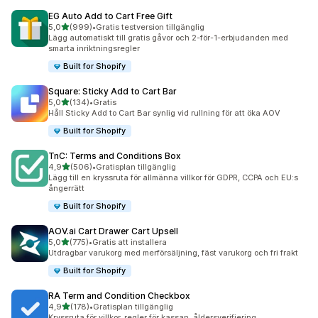
EG Auto Add to Cart Free Gift
av 5 stjärnor
5,0
(999)
•
Gratis testversion tillgänglig
999 recensioner totalt
Lägg automatiskt till gratis gåvor och 2-för-1-erbjudanden med
smarta inriktningsregler
Built for Shopify
Square: Sticky Add to Cart Bar
av 5 stjärnor
5,0
(134)
•
Gratis
134 recensioner totalt
Håll Sticky Add to Cart Bar synlig vid rullning för att öka AOV
Built for Shopify
TnC: Terms and Conditions Box
av 5 stjärnor
4,9
(506)
•
Gratisplan tillgänglig
506 recensioner totalt
Lägg till en kryssruta för allmänna villkor för GDPR, CCPA och EU:s
ångerrätt
Built for Shopify
AOV.ai Cart Drawer Cart Upsell
av 5 stjärnor
5,0
(775)
•
Gratis att installera
775 recensioner totalt
Utdragbar varukorg med merförsäljning, fäst varukorg och fri frakt
Built for Shopify
RA Term and Condition Checkbox
av 5 stjärnor
4,9
(178)
•
Gratisplan tillgänglig
178 recensioner totalt
Kryssruta för villkor, regler för kassan, åldersverifiering