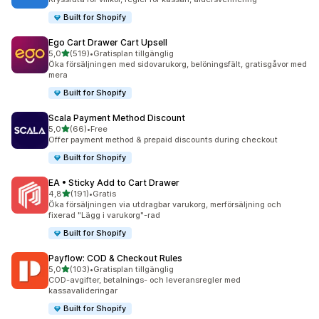
Built for Shopify
Ego Cart Drawer Cart Upsell
av 5 stjärnor
5,0
(519)
•
Gratisplan tillgänglig
519 recensioner totalt
Öka försäljningen med sidovarukorg, belöningsfält, gratisgåvor med
mera
Built for Shopify
Scala Payment Method Discount
av 5 stjärnor
5,0
(66)
•
Free
66 recensioner totalt
Offer payment method & prepaid discounts during checkout
Built for Shopify
EA • Sticky Add to Cart Drawer
av 5 stjärnor
4,8
(191)
•
Gratis
191 recensioner totalt
Öka försäljningen via utdragbar varukorg, merförsäljning och
fixerad "Lägg i varukorg"-rad
Built for Shopify
Payflow: COD & Checkout Rules
av 5 stjärnor
5,0
(103)
•
Gratisplan tillgänglig
103 recensioner totalt
COD-avgifter, betalnings- och leveransregler med
kassavalideringar
Built for Shopify