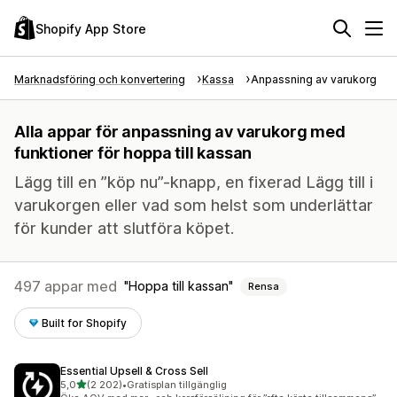
Shopify App Store
Marknadsföring och konvertering
Kassa
Anpassning av varukorg
Alla appar för anpassning av varukorg med
funktioner för hoppa till kassan
Lägg till en ”köp nu”-knapp, en fixerad Lägg till i
varukorgen eller vad som helst som underlättar
för kunder att slutföra köpet.
497 appar med
Hoppa till kassan
Rensa
Built for Shopify
Essential Upsell & Cross Sell
av 5 stjärnor
5,0
(2 202)
•
Gratisplan tillgänglig
2202 recensioner totalt