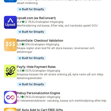
smart inriktning
Built for Shopify
Upsell.com (ex ReConvert)
av 5 stjärnor
4,8
(2 783)
•
Gratisplan tillgänglig
2783 recensioner totalt
Merförsäljning vid kassa, Efter-köp, och tacksida upsell OCU
Built for Shopify
BoomGate: Checkout Validation
av 5 stjärnor
5,0
(39)
•
Gratisplan tillgänglig
39 recensioner totalt
Skapa regler utan kod för att styra kassan, leveranser och
betalningar
Built for Shopify
Payfy: Hide Payment Rules
av 5 stjärnor
4,9
(137)
•
Gratisplan tillgänglig
137 recensioner totalt
Anpassa kassan för att ändra ordning på, byta namn på och dölja
betalningsmetoder.
Built for Shopify
Rebuy Personalization Engine
av 5 stjärnor
4,7
(743)
•
Gratisplan tillgänglig
743 recensioner totalt
AI-rekommendationer: varukorg, kassa och merförsäljning efter köp
GP Auto Add to Cart FREE Gifts