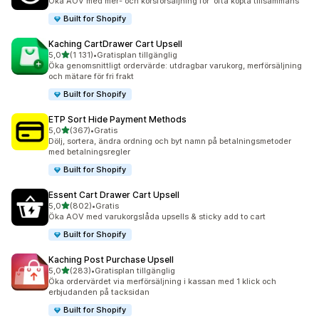
Öka AOV med mer- och korsförsäljning för ”ofta köpta tillsammans”
Built for Shopify
Kaching CartDrawer Cart Upsell
av 5 stjärnor
5,0
(1 131)
•
Gratisplan tillgänglig
1131 recensioner totalt
Öka genomsnittligt ordervärde: utdragbar varukorg, merförsäljning
och mätare för fri frakt
Built for Shopify
ETP Sort Hide Payment Methods
av 5 stjärnor
5,0
(367)
•
Gratis
367 recensioner totalt
Dölj, sortera, ändra ordning och byt namn på betalningsmetoder
med betalningsregler
Built for Shopify
Essent Cart Drawer Cart Upsell
av 5 stjärnor
5,0
(802)
•
Gratis
802 recensioner totalt
Öka AOV med varukorgslåda upsells & sticky add to cart
Built for Shopify
Kaching Post Purchase Upsell
av 5 stjärnor
5,0
(283)
•
Gratisplan tillgänglig
283 recensioner totalt
Öka ordervärdet via merförsäljning i kassan med 1 klick och
erbjudanden på tacksidan
Built for Shopify