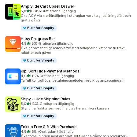
Amp Slide Cart Upsell Drawer
av 5 stjärnor
5,0
(688)
•
Gratisplan tillgänglig
688 recensioner totalt
Öka AOV via merförsäljning i utdragbar varukorg, belöningsfält och
gratis gåvor
Built for Shopify
Hitsy Progress Bar
av 5 stjärnor
4,9
(83)
•
Gratisplan tillgänglig
83 recensioner totalt
Öka genomsnittligt ordervärde med förloppsindikator för fri frakt,
rabatter och gåvor
Built for Shopify
Kip: Sort Hide Payment Methods
av 5 stjärnor
4,9
(112)
•
Gratisplan tillgänglig
112 recensioner totalt
Ta full kontroll över betalningsmetoder med Kips anpassningar.
Built for Shopify
Shipy ‑ Hide Shipping Rules
av 5 stjärnor
5,0
(133)
•
Gratisplan tillgänglig
133 recensioner totalt
Styr dina fraktpriser med hjälp av flera villkor i kassan
Built for Shopify
Fokkio Free Gift With Purchase
av 5 stjärnor
4,8
(69)
•
Gratisplan tillgänglig
69 recensioner totalt
Öka försäljningen med automatiskt tillagda gåvor och produkter –