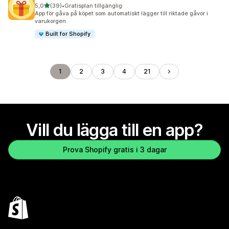
av 5 stjärnor
5,0
(39)
•
Gratisplan tillgänglig
39 recensioner totalt
App för gåva på köpet som automatiskt lägger till riktade gåvor i
varukorgen
Built for Shopify
1
2
3
4
21
Vill du lägga till en app?
Prova Shopify gratis i 3 dagar