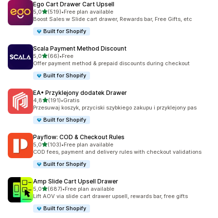
Ego Cart Drawer Cart Upsell
na 5 gwiazdek
5,0
(519)
•
Free plan available
Łączna liczba recenzji: 519
Boost Sales w Slide cart drawer, Rewards bar, Free Gifts, etc
Built for Shopify
Scala Payment Method Discount
na 5 gwiazdek
5,0
(66)
•
Free
Łączna liczba recenzji: 66
Offer payment method & prepaid discounts during checkout
Built for Shopify
EA• Przyklejony dodatek Drawer
na 5 gwiazdek
4,8
(191)
•
Gratis
Łączna liczba recenzji: 191
Przesuwaj koszyk, przyciski szybkiego zakupu i przyklejony pas
Built for Shopify
Payflow: COD & Checkout Rules
na 5 gwiazdek
5,0
(103)
•
Free plan available
Łączna liczba recenzji: 103
COD fees, payment and delivery rules with checkout validations
Built for Shopify
Amp Slide Cart Upsell Drawer
na 5 gwiazdek
5,0
(687)
•
Free plan available
Łączna liczba recenzji: 687
Lift AOV via slide cart drawer upsell, rewards bar, free gifts
Built for Shopify