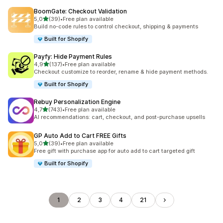
BoomGate: Checkout Validation
na 5 gwiazdek
5,0
(39)
•
Free plan available
Łączna liczba recenzji: 39
Build no-code rules to control checkout, shipping & payments
Built for Shopify
Payfy: Hide Payment Rules
na 5 gwiazdek
4,9
(137)
•
Free plan available
Łączna liczba recenzji: 137
Checkout customize to reorder, rename & hide payment methods.
Built for Shopify
Rebuy Personalization Engine
na 5 gwiazdek
4,7
(743)
•
Free plan available
Łączna liczba recenzji: 743
AI recommendations: cart, checkout, and post-purchase upsells
GP Auto Add to Cart FREE Gifts
na 5 gwiazdek
5,0
(39)
•
Free plan available
Łączna liczba recenzji: 39
Free gift with purchase app for auto add to cart targeted gift
Built for Shopify
1
2
3
4
21