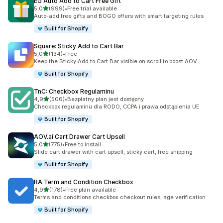
EG Auto Add to Cart Free Gift
na 5 gwiazdek
5,0
(999)
•
Free trial available
Łączna liczba recenzji: 999
Auto-add free gifts and BOGO offers with smart targeting rules
Built for Shopify
Square: Sticky Add to Cart Bar
na 5 gwiazdek
5,0
(134)
•
Free
Łączna liczba recenzji: 134
Keep the Sticky Add to Cart Bar visible on scroll to boost AOV
Built for Shopify
TnC: Checkbox Regulaminu
na 5 gwiazdek
4,9
(506)
•
Bezpłatny plan jest dostępny
Łączna liczba recenzji: 506
Checkbox regulaminu dla RODO, CCPA i prawa odstąpienia UE
Built for Shopify
AOV.ai Cart Drawer Cart Upsell
na 5 gwiazdek
5,0
(775)
•
Free to install
Łączna liczba recenzji: 775
Slide cart drawer with cart upsell, sticky cart, free shipping
Built for Shopify
RA Term and Condition Checkbox
na 5 gwiazdek
4,9
(178)
•
Free plan available
Łączna liczba recenzji: 178
Terms and conditions checkbox checkout rules, age verification
Built for Shopify