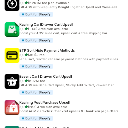
na 5 gwiazdek
5,0
(2 201)
•
Free plan available
Łączna liczba recenzji: 2201
Lift AOV with Frequently Bought Together Upsell and Cross-sell
Built for Shopify
Kaching CartDrawer Cart Upsell
na 5 gwiazdek
5,0
(1 131)
•
Free plan available
Łączna liczba recenzji: 1131
Boost your AOV: slide cart, upsell cart & free shipping bar
Built for Shopify
ETP Sort Hide Payment Methods
na 5 gwiazdek
5,0
(367)
•
Free
Łączna liczba recenzji: 367
Hide, sort, reorder, rename payment methods with payment rules
Built for Shopify
Essent Cart Drawer Cart Upsell
na 5 gwiazdek
5,0
(802)
•
Free
Łączna liczba recenzji: 802
Lift AOV via Slide Cart Upsell, Sticky Add to Cart, Reward Bar
Built for Shopify
Kaching Post Purchase Upsell
na 5 gwiazdek
5,0
(283)
•
Free plan available
Łączna liczba recenzji: 283
Boost AOV via 1-click Checkout upsells & Thank You page offers
Built for Shopify