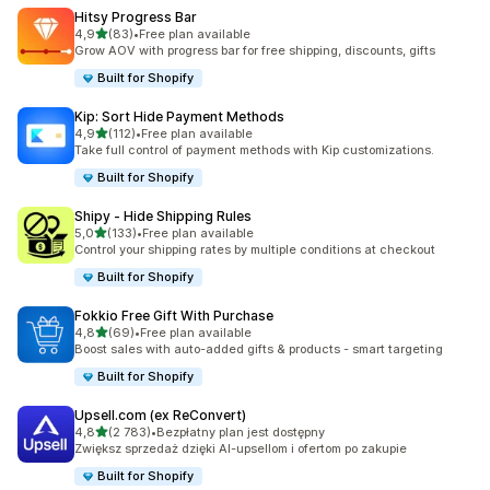
Hitsy Progress Bar
na 5 gwiazdek
4,9
(83)
•
Free plan available
Łączna liczba recenzji: 83
Grow AOV with progress bar for free shipping, discounts, gifts
Built for Shopify
Kip: Sort Hide Payment Methods
na 5 gwiazdek
4,9
(112)
•
Free plan available
Łączna liczba recenzji: 112
Take full control of payment methods with Kip customizations.
Built for Shopify
Shipy ‑ Hide Shipping Rules
na 5 gwiazdek
5,0
(133)
•
Free plan available
Łączna liczba recenzji: 133
Control your shipping rates by multiple conditions at checkout
Built for Shopify
Fokkio Free Gift With Purchase
na 5 gwiazdek
4,8
(69)
•
Free plan available
Łączna liczba recenzji: 69
Boost sales with auto-added gifts & products - smart targeting
Built for Shopify
Upsell.com (ex ReConvert)
na 5 gwiazdek
4,8
(2 783)
•
Bezpłatny plan jest dostępny
Łączna liczba recenzji: 2783
Zwiększ sprzedaż dzięki AI-upsellom i ofertom po zakupie
Built for Shopify