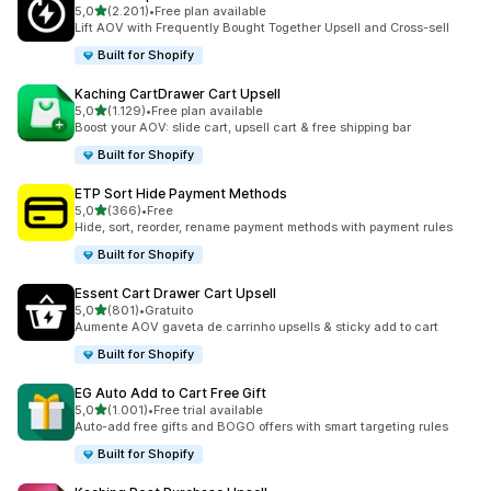
de 5 estrelas
5,0
(2.201)
•
Free plan available
2201 total de avaliações
Lift AOV with Frequently Bought Together Upsell and Cross-sell
Built for Shopify
Kaching CartDrawer Cart Upsell
de 5 estrelas
5,0
(1.129)
•
Free plan available
1129 total de avaliações
Boost your AOV: slide cart, upsell cart & free shipping bar
Built for Shopify
ETP Sort Hide Payment Methods
de 5 estrelas
5,0
(366)
•
Free
366 total de avaliações
Hide, sort, reorder, rename payment methods with payment rules
Built for Shopify
Essent Cart Drawer Cart Upsell
de 5 estrelas
5,0
(801)
•
Gratuito
801 total de avaliações
Aumente AOV gaveta de carrinho upsells & sticky add to cart
Built for Shopify
EG Auto Add to Cart Free Gift
de 5 estrelas
5,0
(1.001)
•
Free trial available
1001 total de avaliações
Auto-add free gifts and BOGO offers with smart targeting rules
Built for Shopify