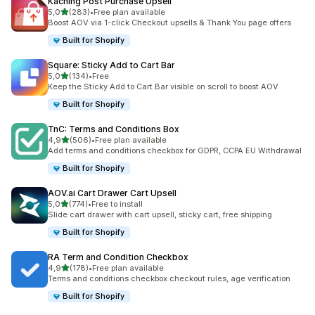
Kaching Post Purchase Upsell
de 5 estrelas
5,0
(283)
•
Free plan available
283 total de avaliações
Boost AOV via 1-click Checkout upsells & Thank You page offers
Built for Shopify
Square: Sticky Add to Cart Bar
de 5 estrelas
5,0
(134)
•
Free
134 total de avaliações
Keep the Sticky Add to Cart Bar visible on scroll to boost AOV
Built for Shopify
TnC: Terms and Conditions Box
de 5 estrelas
4,9
(506)
•
Free plan available
506 total de avaliações
Add terms and conditions checkbox for GDPR, CCPA EU Withdrawal
Built for Shopify
AOV.ai Cart Drawer Cart Upsell
de 5 estrelas
5,0
(774)
•
Free to install
774 total de avaliações
Slide cart drawer with cart upsell, sticky cart, free shipping
Built for Shopify
RA Term and Condition Checkbox
de 5 estrelas
4,9
(178)
•
Free plan available
178 total de avaliações
Terms and conditions checkbox checkout rules, age verification
Built for Shopify