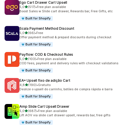
Ego Cart Drawer Cart Upsell
de 5 estrelas
5,0
(517)
•
Free plan available
517 total de avaliações
Boost Sales w Slide cart drawer, Rewards bar, Free Gifts, etc
Built for Shopify
Scala Payment Method Discount
de 5 estrelas
5,0
(66)
•
Free
66 total de avaliações
Offer payment method & prepaid discounts during checkout
Built for Shopify
Payflow: COD & Checkout Rules
de 5 estrelas
5,0
(103)
•
Free plan available
103 total de avaliações
COD fees, payment and delivery rules with checkout validations
Built for Shopify
EA• Upsell fixo de adição Cart
de 5 estrelas
4,8
(190)
•
Gratuito
190 total de avaliações
Deslize o upsell do carrinho, botões de compra rápida e barra
Built for Shopify
Amp Slide Cart Upsell Drawer
de 5 estrelas
5,0
(687)
•
Free plan available
687 total de avaliações
Lift AOV via slide cart drawer upsell, rewards bar, free gifts
Built for Shopify