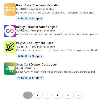
BoomGate: Checkout Validation
de 5 estrelas
5,0
(39)
•
Free plan available
39 total de avaliações
Build no-code rules to control checkout, shipping & payments
Built for Shopify
Rebuy Personalization Engine
de 5 estrelas
4,7
(742)
•
Free plan available
742 total de avaliações
AI recommendations: cart, checkout, and post-purchase upsells
Payfy: Hide Payment Rules
de 5 estrelas
4,9
(137)
•
Free plan available
137 total de avaliações
Checkout customize to reorder, rename & hide payment methods.
Built for Shopify
Snap Cart Drawer Cart Upsell
de 5 estrelas
4,9
(59)
•
Free
59 total de avaliações
Boost AOV w/ fast-loading slide cart drawer, cart progress bar
Built for Shopify
1
2
3
4
21