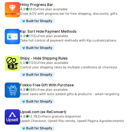
Hitsy Progress Bar
de 5 estrelas
4,9
(83)
•
Free plan available
83 total de avaliações
Grow AOV with progress bar for free shipping, discounts, gifts
Built for Shopify
Kip: Sort Hide Payment Methods
de 5 estrelas
4,9
(112)
•
Free plan available
112 total de avaliações
Take full control of payment methods with Kip customizations.
Built for Shopify
Shipy ‑ Hide Shipping Rules
de 5 estrelas
5,0
(133)
•
Free plan available
133 total de avaliações
Control your shipping rates by multiple conditions at checkout
Built for Shopify
Fokkio Free Gift With Purchase
de 5 estrelas
4,8
(68)
•
Free plan available
68 total de avaliações
Boost sales with auto-added gifts & products - smart targeting
Built for Shopify
Upsell.com (ex ReConvert)
de 5 estrelas
4,8
(2.782)
•
Plano gratuito disponível
2782 total de avaliações
Upsell Checkout, Upsell Pós-venda, Upsell Página Agradecimento
Built for Shopify